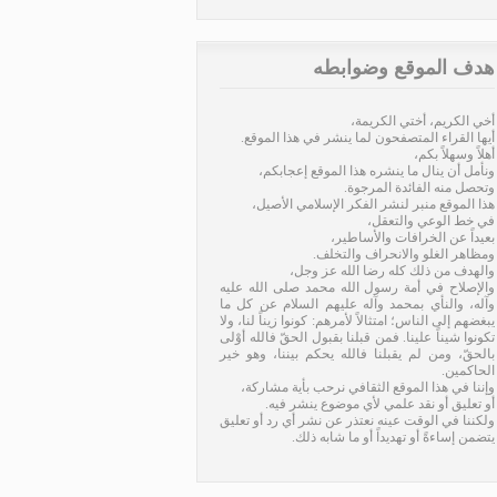
هدف الموقع وضوابطه
أخي الكريم، أختي الكريمة،
أيها القراء المتصفحون لما ينشر في هذا الموقع.
أهلاً وسهلاً بكم،
ونأمل أن ينال ما ينشره هذا الموقع إعجابكم،
وتحصل منه الفائدة المرجوة.
هذا الموقع منبر لنشر الفكر الإسلامي الأصيل،
في خط الوعي والتعقل،
بعيداً عن الخرافات والأساطير،
ومظاهر الغلو والانحراف والتخلف.
والهدف من ذلك كله رضا الله عز وجل،
والإصلاح في أمة رسول الله محمد صلى الله عليه
وآله، والنأي بمحمد وآله عليهم السلام عن كل ما
يبغضهم إلى الناس؛ امتثالاً لأمرهم: كونوا زيناً لنا، ولا
تكونوا شيناً علينا. فمن قبلنا بقبول الحقّ فالله أوْلى
بالحقّ، ومن لم يقبلنا فالله يحكم بيننا، وهو خير
الحاكمين.
وإننا في هذا الموقع الثقافي نرحب بأية مشاركة،
أو تعليق أو نقد علمي لأي موضوع ينشر فيه.
ولكننا في الوقت عينه نعتذر عن نشر أي رد أو تعليق
يتضمن إساءةً أو تهديداً أو ما شابه ذلك.