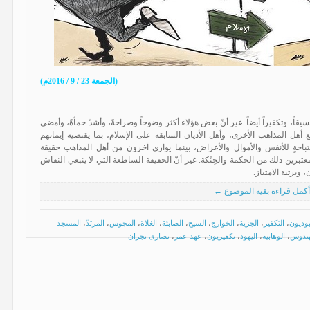
(الجمعة 23 / 9 / 2016م)
سيقاً، وتكفيراً أيضاً. غير أنّ بعض هؤلاء أكثر وضوحاً وصراحةً، وأشدّ حمأةً، وأمضى
ع أهل المذاهب الأخرى، وأهل الأديان السابقة على الإسلام، بما يقتضيه إيمانهم
باحةٍ للأنفس والأموال والأعراض، بينما يواري آخرون من أهل المذاهب حقيقة
عتبرين ذلك من الحكمة والحِنْكة. غير أنّ الحقيقة الساطعة التي لا ينبغي النقاش
 وبرتبة الامتياز.
أكمل قراءة بقية الموضوع ←
بوذيون
،
التكفير
،
الجزية
،
الخوارج
،
السيخ
،
الصابئة
،
الغلاة
،
المجوس
،
المرتدّ
،
المسجد
هندوس
،
الوهابية
،
اليهود
،
تكفيريون
،
عهد عمر
،
نصارى نجران