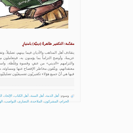
مقدّمة: التكفير ظاهرةٌ (دينيّة) بامتيازٍ
يتقاذف أهل المذاهب والأديان فيما بينهم، تضليلاً، وتف
عزيمةً، وأوضح التزاماً بما يؤمنون به، فيتعاملون م
والتزامهم «الديني» من عنفٍ وقسوة وغِلْظة، واست
معتقداتهم، ويتَّقون مخاطر الإفصاح عنها ومساوئه، م
فيها هي أنّ جميع هؤلاء تكفيريّون تفسيقيّون تضليليّون،
وسوم:
أهل الذمة
،
أهل السنة
،
أهل الكتاب
،
الإلحاد
،
ال
الحرام
،
المشركون
،
الملاحدة
،
النصارى
،
النواصب
،
ال