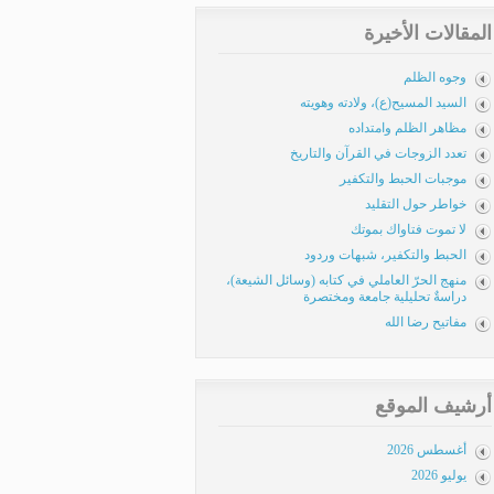
المقالات الأخيرة
وجوه الظلم
السيد المسيح(ع)، ولادته وهويته
مظاهر الظلم وامتداده
تعدد الزوجات في القرآن والتاريخ
موجبات الحبط والتكفير
خواطر حول التقليد
لا تموت فتاواك بموتك
الحبط والتكفير، شبهات وردود
منهج الحرّ العاملي في كتابه (وسائل الشيعة)،
دراسةٌ تحليلية جامعة ومختصرة
مفاتيح رضا الله
أرشيف الموقع
أغسطس 2026
يوليو 2026