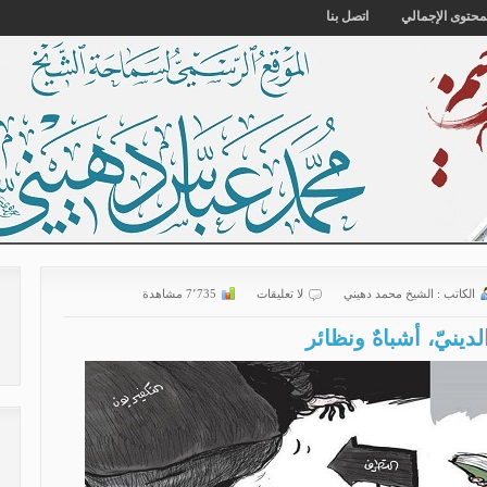
محتوى الإجمالي
اتصل بنا
الكاتب :
الشیخ محمد دهیني
لا تعليقات
7٬735 مشاهدة
ينيّ، أشباهٌ ونظائر