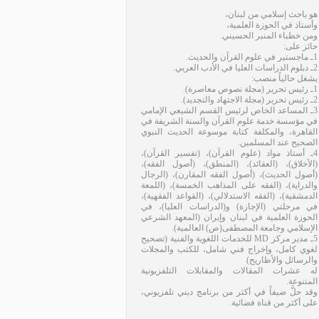
هو باحث إسلامي من لبنان،
وأستاذ في الحوزة العلمية،
ومن خطباء المنبر الحسيني.
حائز على:
1ـ ماجستير في علوم القرآن والحديث.
2ـ دبلوم الدراسات العليا في الأدب العربي.
يشغل حالياً منصب:
1ـ رئيس تحرير (مجلة نصوص معاصرة).
2ـ رئيس تحرير (مجلة الاجتهاد والتجديد).
3ـ المساعد الخاص لرئيس القسم الشيعي الإمامي
في مؤسسة خدمة علوم القرآن والسنة الشريفة في
القاهرة، والمكلفة كتابة موسوعة الحديث النبوي
الصحيح عند المسلمين.
4ـ أستاذ مواد (علوم القرآن)، (تفسير القرآن)،
(الأخلاق)، (العقائد)، (المنطق)، (أصول الفقه)،
(أصول الحديث)، (أصول الفقه المقارن)، (الرجال
والدراية)، (الفقه على المذاهب الخمسة)، (اللمعة
الدمشقية)، (الفقه الاستدلالي)، (القواعد الفقهية)،
في مرحلتي (الإجازة) و(الدراسات العليا)، في
الحوزة العلمية في لبنان وإيران (المعهد الشرعي
الإسلامي وجامعة المصطفى(ص) العالمية).
5ـ مدير مركز MD للخدمات اللغوية والفنية (تصحيح
لغوي كامل، وإخراج فني شامل، للكتب والمجلات
والرسائل والأطاريح)
له عشرات المقالات والمقابلات التلفزيونية
المتنوعة.
وقد حلَّ ضيفاً في أكثر من برنامج ديني تلفزيوني،
على أكثر من قناة فضائية.