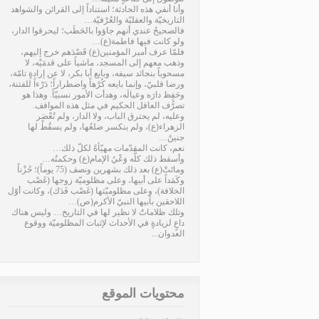
وأنا أنفي هذه الحادثة؛ استناداً إلى القرائن والشواهد
التاريخيّة والعقليّة والعُرْفيّة…
فالصحيحُ عندي أنهم جاؤوا بالحَطَب؛ ليحرقوا الدار،
ولو كانت فيها فاطمة(ع)…
فلمّا عرف أمير المؤمنين(ع) قَصْدَهم خرج إليهم،
وذهب معهم إلى المسجد، ماشياً على قدمَيْه، لا
مسحوباً بنجائد سيفه، وبايع أبا بكر، لا عن إرادةٍ تامّة،
ورضا قلبيّ، وإنما بايعه كُرْهاً واضطراراً؛ دَرْءاً للفتنة،
وحَفِظ دارَه وعيالَه، وهدأت الأمور نسبيّاً. وهذا هو
تصرُّف العاقل الحكيم في مثل هذه المواقف.
وعليه، لم يحترق الباب، ولا الدار، ولم تُعْصَر
الزهراء(ع)، ولم ينكسر ضلعُها، ولم يسقُطْ لها
جنينٌ…
نعم، كانت المقدّمات مهيّأةً لكلّ ذلك…
وأسقط ذلك كلَّه وَعْيُ الإمام(ع) وحكمتُه…
وماتَتْ(ع) بعد ذلك بشهرين ونصف (75 يوماً)؛ حُزْناً
وكَمَداً على أبيها، وعلى مظلوميّة زوجها (غَصْب
الخلافة)، وعلى مظلوميّتها (غَصْب فَدَك)، وكانت أوّل
اللاحقين بأبيها النبيّ الأكرم(ص)…
وتلك ظلاماتٌ لا نظير لها في التاريخ… وليس هناك
داعٍ لزيادةٍ في الأحداث لإثبات المظلوميّة ووقوع
العدوان...
محتويات الموقع