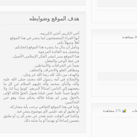
هدف الموقع وضوابطه
أخي الكريم، أختي الكريمة،
أيها القراء المتصفحون لما ينشر في هذا الموقع.
أهلاً وسهلاً بكم،
ونأمل أن ينال ما ينشره هذا الموقع إعجابكم،
وتحصل منه الفائدة المرجوة.
هذا الموقع منبر لنشر الفكر الإسلامي الأصيل،
في خط الوعي والتعقل،
بعيداً عن الخرافات والأساطير،
ومظاهر الغلو والانحراف والتخلف.
والهدف من ذلك كله رضا الله عز وجل،
والإصلاح في أمة رسول الله محمد صلى الله عليه
وآله، والنأي بمحمد وآله عليهم السلام عن كل ما
يبغضهم إلى الناس؛ امتثالاً لأمرهم: كونوا زيناً لنا، ولا
تكونوا شيناً علينا. فمن قبلنا بقبول الحقّ فالله أوْلى
بالحقّ، ومن لم يقبلنا فالله يحكم بيننا، وهو خير
الحاكمين.
وإننا في هذا الموقع الثقافي نرحب بأية مشاركة،
ت
175 مشاهدة
أو تعليق أو نقد علمي لأي موضوع ينشر فيه.
ولكننا في الوقت عينه نعتذر عن نشر أي رد أو تعليق
يتضمن إساءةً أو تهديداً أو ما شابه ذلك.