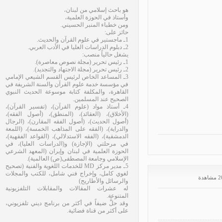
هو باحث إسلامي من لبنان،
وأستاذ في الحوزة العلمية،
ومن خطباء المنبر الحسيني.
حائز على:
1ـ ماجستير في علوم القرآن والحديث.
2ـ دبلوم الدراسات العليا في الأدب العربي.
يشغل حالياً منصب:
1ـ رئيس تحرير (مجلة نصوص معاصرة).
2ـ رئيس تحرير (مجلة الاجتهاد والتجديد).
3ـ المساعد الخاص لرئيس القسم الشيعي الإمامي
في مؤسسة خدمة علوم القرآن والسنة الشريفة في
القاهرة، والمكلفة كتابة موسوعة الحديث النبوي
الصحيح عند المسلمين.
4ـ أستاذ مواد (علوم القرآن)، (تفسير القرآن)،
(الأخلاق)، (العقائد)، (المنطق)، (أصول الفقه)،
(أصول الحديث)، (أصول الفقه المقارن)، (الرجال
والدراية)، (الفقه على المذاهب الخمسة)، (اللمعة
الدمشقية)، (الفقه الاستدلالي)، (القواعد الفقهية)،
في مرحلتي (الإجازة) و(الدراسات العليا)، في
الحوزة العلمية في لبنان وإيران (المعهد الشرعي
الإسلامي وجامعة المصطفى(ص) العالمية).
5ـ مدير مركز MD للخدمات اللغوية والفنية (تصحيح
لغوي كامل، وإخراج فني شامل، للكتب والمجلات
والرسائل والأطاريح)
له عشرات المقالات والمقابلات التلفزيونية
المتنوعة.
وقد حلَّ ضيفاً في أكثر من برنامج ديني تلفزيوني،
على أكثر من قناة فضائية.