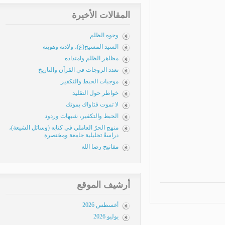
المقالات الأخيرة
وجوه الظلم
السيد المسيح(ع)، ولادته وهويته
مظاهر الظلم وامتداده
تعدد الزوجات في القرآن والتاريخ
موجبات الحبط والتكفير
خواطر حول التقليد
لا تموت فتاواك بموتك
الحبط والتكفير، شبهات وردود
منهج الحرّ العاملي في كتابه (وسائل الشيعة)،
دراسةٌ تحليلية جامعة ومختصرة
مفاتيح رضا الله
أرشيف الموقع
أغسطس 2026
يوليو 2026