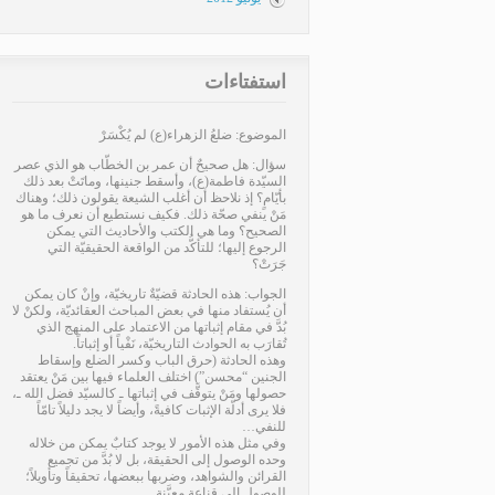
استفتاءات
الموضوع: ضلعُ الزهراء(ع) لم يُكْسَرْ
سؤال: هل صحيحٌ أن عمر بن الخطّاب هو الذي عصر
السيّدة فاطمة(ع)، وأسقط جنينها، وماتَتْ بعد ذلك
بأيّامٍ؟ إذ نلاحظ أن أغلب الشيعة يقولون ذلك؛ وهناك
مَنْ ينفي صحّة ذلك. فكيف نستطيع أن نعرف ما هو
الصحيح؟ وما هي الكتب والأحاديث التي يمكن
الرجوع إليها؛ للتأكُّد من الواقعة الحقيقيّة التي
جَرَتْ؟
الجواب: هذه الحادثة قضيّةٌ تاريخيّة، وإنْ كان يمكن
أن يُستفاد منها في بعض المباحث العقائديّة، ولكنْ لا
بُدَّ في مقام إثباتها من الاعتماد على المنهج الذي
تُقارَب به الحوادث التاريخيّة، نَفْياً أو إثباتاً.
وهذه الحادثة (حرق الباب وكسر الضلع وإسقاط
الجنين “محسن”) اختلف العلماء فيها بين مَنْ يعتقد
حصولها ومَنْ يتوقَّف في إثباتها ـ كالسيّد فضل الله ـ،
فلا يرى أدلّة الإثبات كافيةً، وأيضاً لا يجد دليلاً تامّاً
للنفي…
وفي مثل هذه الأمور لا يوجد كتابٌ يمكن من خلاله
وحده الوصول إلى الحقيقة، بل لا بُدَّ من تجميع
القرائن والشواهد، وضربها ببعضها، تحقيقاً وتأويلاً؛
للوصول إلى قناعةٍ معيَّنة…