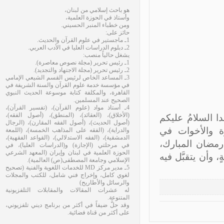
هو باحث إسلامي من لبنان،
وأستاذ في الحوزة العلمية،
ومن خطباء المنبر الحسيني.
حائز على:
1ـ ماجستير في علوم القرآن والحديث.
2ـ دبلوم الدراسات العليا في الأدب العربي.
يشغل حالياً منصب:
1ـ رئيس تحرير (مجلة نصوص معاصرة).
2ـ رئيس تحرير (مجلة الاجتهاد والتجديد).
3ـ المساعد الخاص لرئيس القسم الشيعي الإمامي
في مؤسسة خدمة علوم القرآن والسنة الشريفة في
القاهرة، والمكلفة كتابة موسوعة الحديث النبوي
الصحيح عند المسلمين.
4ـ أستاذ مواد (علوم القرآن)، (تفسير القرآن)،
(الأخلاق)، (العقائد)، (المنطق)، (أصول الفقه)،
 السلامُ عليكم
(أصول الحديث)، (أصول الفقه المقارن)، (الرجال
ة والأخوات في
والدراية)، (الفقه على المذاهب الخمسة)، (اللمعة
الدمشقية)، (الفقه الاستدلالي)، (القواعد الفقهية)،
مضان المبارك،
في مرحلتي (الإجازة) و(الدراسات العليا)، في
الحوزة العلمية في لبنان وإيران (المعهد الشرعي
وأن يتقبَّل فيه
الإسلامي وجامعة المصطفى(ص) العالمية).
5ـ مدير مركز MD للخدمات اللغوية والفنية (تصحيح
لغوي كامل، وإخراج فني شامل، للكتب والمجلات
والرسائل والأطاريح)
له عشرات المقالات والمقابلات التلفزيونية
المتنوعة.
وقد حلَّ ضيفاً في أكثر من برنامج ديني تلفزيوني،
على أكثر من قناة فضائية.