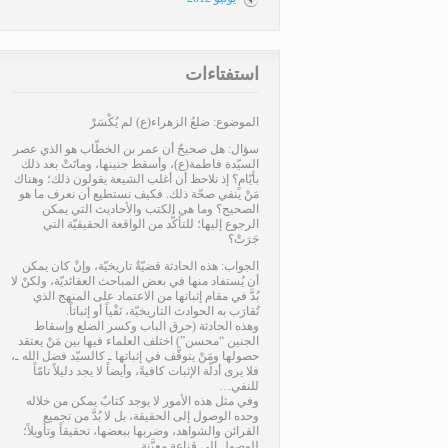
استفتاءات
الموضوع: ضلعُ الزهراء(ع) لم يُكْسَرْ
سؤال: هل صحيحٌ أن عمر بن الخطّاب هو الذي عصر
السيّدة فاطمة(ع)، وأسقط جنينها، وماتَتْ بعد ذلك
بأيّامٍ؟ إذ نلاحظ أن أغلب الشيعة يقولون ذلك؛ وهناك
مَنْ ينفي صحّة ذلك. فكيف نستطيع أن نعرف ما هو
الصحيح؟ وما هي الكتب والأحاديث التي يمكن
الرجوع إليها؛ للتأكُّد من الواقعة الحقيقيّة التي
جَرَتْ؟
الجواب: هذه الحادثة قضيّةٌ تاريخيّة، وإنْ كان يمكن
أن يُستفاد منها في بعض المباحث العقائديّة، ولكنْ لا
بُدَّ في مقام إثباتها من الاعتماد على المنهج الذي
تُقارَب به الحوادث التاريخيّة، نَفْياً أو إثباتاً.
وهذه الحادثة (حرق الباب وكسر الضلع وإسقاط
الجنين “محسن”) اختلف العلماء فيها بين مَنْ يعتقد
حصولها ومَنْ يتوقَّف في إثباتها ـ كالسيّد فضل الله ـ،
فلا يرى أدلّة الإثبات كافيةً، وأيضاً لا يجد دليلاً تامّاً
للنفي…
وفي مثل هذه الأمور لا يوجد كتابٌ يمكن من خلاله
وحده الوصول إلى الحقيقة، بل لا بُدَّ من تجميع
القرائن والشواهد، وضربها ببعضها، تحقيقاً وتأويلاً؛
للوصول إلى قناعةٍ معيَّنة…