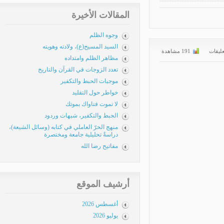
المقالات الأخيرة
وجوه الظلم
السيد المسيح(ع)، ولادته وهويته
يقات
191 مشاهدة
مظاهر الظلم وامتداده
تعدد الزوجات في القرآن والتاريخ
موجبات الحبط والتكفير
خواطر حول التقليد
لا تموت فتاواك بموتك
الحبط والتكفير، شبهات وردود
منهج الحرّ العاملي في كتابه (وسائل الشيعة)،
دراسةٌ تحليلية جامعة ومختصرة
مفاتيح رضا الله
أرشيف الموقع
أغسطس 2026
يوليو 2026