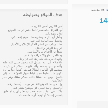
190 مشاهدة
هدف الموقع وضوابطه
أخي الكريم، أختي الكريمة،
أيها القراء المتصفحون لما ينشر في هذا الموقع.
أهلاً وسهلاً بكم،
ونأمل أن ينال ما ينشره هذا الموقع إعجابكم،
وتحصل منه الفائدة المرجوة.
هذا الموقع منبر لنشر الفكر الإسلامي الأصيل،
في خط الوعي والتعقل،
بعيداً عن الخرافات والأساطير،
ومظاهر الغلو والانحراف والتخلف.
والهدف من ذلك كله رضا الله عز وجل،
والإصلاح في أمة رسول الله محمد صلى الله عليه
وآله، والنأي بمحمد وآله عليهم السلام عن كل ما
يبغضهم إلى الناس؛ امتثالاً لأمرهم: كونوا زيناً لنا، ولا
تكونوا شيناً علينا. فمن قبلنا بقبول الحقّ فالله أوْلى
بالحقّ، ومن لم يقبلنا فالله يحكم بيننا، وهو خير
الحاكمين.
وإننا في هذا الموقع الثقافي نرحب بأية مشاركة،
أو تعليق أو نقد علمي لأي موضوع ينشر فيه.
ولكننا في الوقت عينه نعتذر عن نشر أي رد أو تعليق
يتضمن إساءةً أو تهديداً أو ما شابه ذلك.