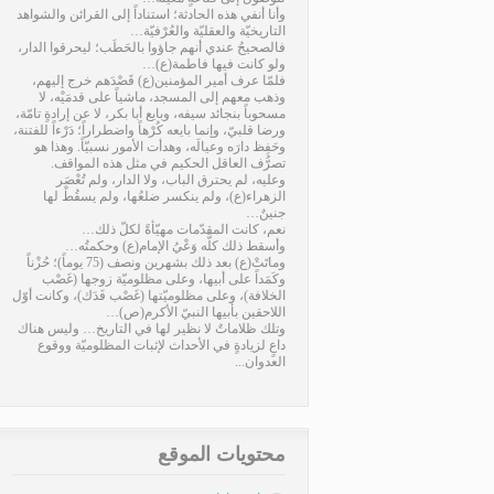
وأنا أنفي هذه الحادثة؛ استناداً إلى القرائن والشواهد
التاريخيّة والعقليّة والعُرْفيّة…
فالصحيحُ عندي أنهم جاؤوا بالحَطَب؛ ليحرقوا الدار،
ولو كانت فيها فاطمة(ع)…
فلمّا عرف أمير المؤمنين(ع) قَصْدَهم خرج إليهم،
وذهب معهم إلى المسجد، ماشياً على قدمَيْه، لا
مسحوباً بنجائد سيفه، وبايع أبا بكر، لا عن إرادةٍ تامّة،
ورضا قلبيّ، وإنما بايعه كُرْهاً واضطراراً؛ دَرْءاً للفتنة،
وحَفِظ دارَه وعيالَه، وهدأت الأمور نسبيّاً. وهذا هو
تصرُّف العاقل الحكيم في مثل هذه المواقف.
وعليه، لم يحترق الباب، ولا الدار، ولم تُعْصَر
الزهراء(ع)، ولم ينكسر ضلعُها، ولم يسقُطْ لها
جنينٌ…
نعم، كانت المقدّمات مهيّأةً لكلّ ذلك…
وأسقط ذلك كلَّه وَعْيُ الإمام(ع) وحكمتُه…
وماتَتْ(ع) بعد ذلك بشهرين ونصف (75 يوماً)؛ حُزْناً
وكَمَداً على أبيها، وعلى مظلوميّة زوجها (غَصْب
الخلافة)، وعلى مظلوميّتها (غَصْب فَدَك)، وكانت أوّل
اللاحقين بأبيها النبيّ الأكرم(ص)…
وتلك ظلاماتٌ لا نظير لها في التاريخ… وليس هناك
داعٍ لزيادةٍ في الأحداث لإثبات المظلوميّة ووقوع
العدوان...
محتويات الموقع