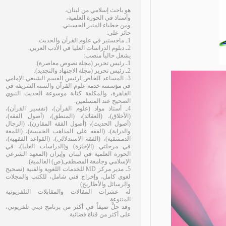
هو باحث إسلامي من لبنان،
وأستاذ في الحوزة العلمية،
ومن خطباء المنبر الحسيني.
حائز على:
1ـ ماجستير في علوم القرآن والحديث.
2ـ دبلوم الدراسات العليا في الأدب العربي.
يشغل حالياً منصب:
1ـ رئيس تحرير (مجلة نصوص معاصرة).
2ـ رئيس تحرير (مجلة الاجتهاد والتجديد).
3ـ المساعد الخاص لرئيس القسم الشيعي الإمامي
في مؤسسة خدمة علوم القرآن والسنة الشريفة في
القاهرة، والمكلفة كتابة موسوعة الحديث النبوي
الصحيح عند المسلمين.
4ـ أستاذ مواد (علوم القرآن)، (تفسير القرآن)،
(الأخلاق)، (العقائد)، (المنطق)، (أصول الفقه)،
(أصول الحديث)، (أصول الفقه المقارن)، (الرجال
والدراية)، (الفقه على المذاهب الخمسة)، (اللمعة
الدمشقية)، (الفقه الاستدلالي)، (القواعد الفقهية)،
في مرحلتي (الإجازة) و(الدراسات العليا)، في
الحوزة العلمية في لبنان وإيران (المعهد الشرعي
الإسلامي وجامعة المصطفى(ص) العالمية).
5ـ مدير مركز MD للخدمات اللغوية والفنية (تصحيح
لغوي كامل، وإخراج فني شامل، للكتب والمجلات
والرسائل والأطاريح)
له عشرات المقالات والمقابلات التلفزيونية
المتنوعة.
وقد حلَّ ضيفاً في أكثر من برنامج ديني تلفزيوني،
على أكثر من قناة فضائية.