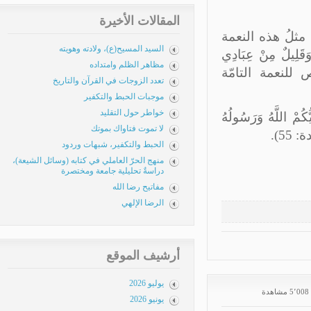
المقالات الأخيرة
ثلُ هذه النعمة
السيد المسيح(ع)، ولادته وهويته
يلٌ مِنْ عِبَادِي
مظاهر الظلم وامتداده
الص للنعمة التامّة
تعدد الزوجات في القرآن والتاريخ
موجبات الحبط والتكفير
خواطر حول التقليد
لَّهُ وَرَسُولُهُ
لا تموت فتاواك بموتك
5).
الحبط والتكفير، شبهات وردود
منهج الحرّ العاملي في كتابه (وسائل الشيعة)،
دراسةٌ تحليلية جامعة ومختصرة
مفاتيح رضا الله
الرضا الإلهي
أرشيف الموقع
يوليو 2026
5٬ مشاهدة
يونيو 2026