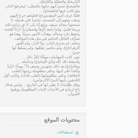
التاريخيّة والعقليّة والعُرْفيّة…
فالصحيحُ عندي أنهم جاؤوا بالحَطَب؛ ليحرقوا الدار،
ولو كانت فيها فاطمة(ع)…
فلمّا عرف أمير المؤمنين(ع) قَصْدَهم خرج إليهم،
وذهب معهم إلى المسجد، ماشياً على قدمَيْه، لا
مسحوباً بنجائد سيفه، وبايع أبا بكر، لا عن إرادةٍ تامّة،
ورضا قلبيّ، وإنما بايعه كُرْهاً واضطراراً؛ دَرْءاً للفتنة،
وحَفِظ دارَه وعيالَه، وهدأت الأمور نسبيّاً. وهذا هو
تصرُّف العاقل الحكيم في مثل هذه المواقف.
وعليه، لم يحترق الباب، ولا الدار، ولم تُعْصَر
الزهراء(ع)، ولم ينكسر ضلعُها، ولم يسقُطْ لها
جنينٌ…
نعم، كانت المقدّمات مهيّأةً لكلّ ذلك…
وأسقط ذلك كلَّه وَعْيُ الإمام(ع) وحكمتُه…
وماتَتْ(ع) بعد ذلك بشهرين ونصف (75 يوماً)؛ حُزْناً
وكَمَداً على أبيها، وعلى مظلوميّة زوجها (غَصْب
الخلافة)، وعلى مظلوميّتها (غَصْب فَدَك)، وكانت أوّل
اللاحقين بأبيها النبيّ الأكرم(ص)…
وتلك ظلاماتٌ لا نظير لها في التاريخ… وليس هناك
داعٍ لزيادةٍ في الأحداث لإثبات المظلوميّة ووقوع
العدوان...
محتويات الموقع
استفتاءات