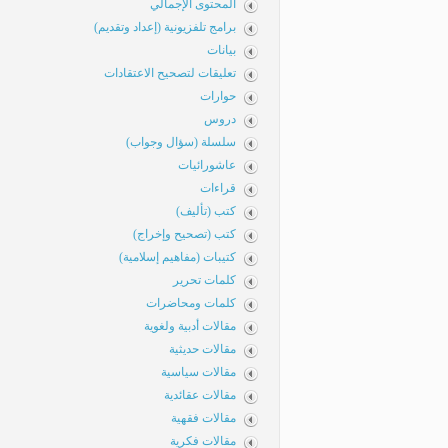
المحتوى الإجمالي
برامج تلفزيونية (إعداد وتقديم)
بيانات
تعليقات لتصحيح الاعتقادات
حوارات
دروس
سلسلة (سؤال وجواب)
عاشورائيات
قراءات
كتب (تأليف)
كتب (تصحيح وإخراج)
كتيبات (مفاهيم إسلامية)
كلمات تحرير
كلمات ومحاضرات
مقالات أدبية ولغوية
مقالات حديثية
مقالات سياسية
مقالات عقائدية
مقالات فقهية
مقالات فكرية