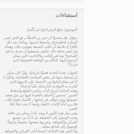
استفتاءات
الموضوع: ضلعُ الزهراء(ع) لم يُكْسَرْ
سؤال: هل صحيحٌ أن عمر بن الخطّاب هو الذي عصر
السيّدة فاطمة(ع)، وأسقط جنينها، وماتَتْ بعد ذلك
بأيّامٍ؟ إذ نلاحظ أن أغلب الشيعة يقولون ذلك؛ وهناك
مَنْ ينفي صحّة ذلك. فكيف نستطيع أن نعرف ما هو
الصحيح؟ وما هي الكتب والأحاديث التي يمكن
الرجوع إليها؛ للتأكُّد من الواقعة الحقيقيّة التي
جَرَتْ؟
الجواب: هذه الحادثة قضيّةٌ تاريخيّة، وإنْ كان يمكن
أن يُستفاد منها في بعض المباحث العقائديّة، ولكنْ لا
بُدَّ في مقام إثباتها من الاعتماد على المنهج الذي
تُقارَب به الحوادث التاريخيّة، نَفْياً أو إثباتاً.
وهذه الحادثة (حرق الباب وكسر الضلع وإسقاط
الجنين “محسن”) اختلف العلماء فيها بين مَنْ يعتقد
حصولها ومَنْ يتوقَّف في إثباتها ـ كالسيّد فضل الله ـ،
فلا يرى أدلّة الإثبات كافيةً، وأيضاً لا يجد دليلاً تامّاً
للنفي…
وفي مثل هذه الأمور لا يوجد كتابٌ يمكن من خلاله
وحده الوصول إلى الحقيقة، بل لا بُدَّ من تجميع
القرائن والشواهد، وضربها ببعضها، تحقيقاً وتأويلاً؛
للوصول إلى قناعةٍ معيَّنة…
وأنا أنفي هذه الحادثة؛ استناداً إلى القرائن والشواهد