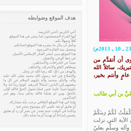
هدف الموقع وضوابطه
أخي الكريم، أختي الكريمة،
أيها القراء المتصفحون لما ينشر في هذا الموقع.
أهلاً وسهلاً بكم،
ونأمل أن ينال ما ينشره هذا الموقع إعجابكم،
وتحصل منه الفائدة المرجوة.
هذا الموقع منبر لنشر الفكر الإسلامي الأصيل،
في خط الوعي والتعقل،
 أن أتقدَّم من
بعيداً عن الخرافات والأساطير،
ك، سائلاً الله
ومظاهر الغلو والانحراف والتخلف.
والهدف من ذلك كله رضا الله عز وجل،
امٍ وأنتم بخير،
والإصلاح في أمة رسول الله محمد صلى الله عليه
وآله، والنأي بمحمد وآله عليهم السلام عن كل ما
يبغضهم إلى الناس؛ امتثالاً لأمرهم: كونوا زيناً لنا، ولا
تكونوا شيناً علينا. فمن قبلنا بقبول الحقّ فالله أوْلى
يِّ بن أبي طالب
بالحقّ، ومن لم يقبلنا فالله يحكم بيننا، وهو خير
الحاكمين.
وإننا في هذا الموقع الثقافي نرحب بأية مشاركة،
أو تعليق أو نقد علمي لأي موضوع ينشر فيه.
ولكننا في الوقت عينه نعتذر عن نشر أي رد أو تعليق
 لَكُمْ دِينَكُمْ
يتضمن إساءةً أو تهديداً أو ما شابه ذلك.
َرَضِيتُ لَكُمْ الإِسْلاَمَ دِيناً﴾ (المائدة: 3)، وهي الآية التي نزلت
له وسلَّم بعليّ