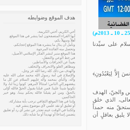
هدف الموقع وضوابطه
أخي الكريم، أختي الكريمة،
أيها القراء المتصفحون لما ينشر في هذا الموقع.
أهلاً وسهلاً بكم،
م على سيِّدنا
ونأمل أن ينال ما ينشره هذا الموقع إعجابكم،
وتحصل منه الفائدة المرجوة.
هذا الموقع منبر لنشر الفكر الإسلامي الأصيل،
في خط الوعي والتعقل،
بعيداً عن الخرافات والأساطير،
ومظاهر الغلو والانحراف والتخلف.
والهدف من ذلك كله رضا الله عز وجل،
اَّ لِيَعْبُدُونِ﴾
والإصلاح في أمة رسول الله محمد صلى الله عليه
وآله، والنأي بمحمد وآله عليهم السلام عن كل ما
يبغضهم إلى الناس؛ امتثالاً لأمرهم: كونوا زيناً لنا، ولا
تكونوا شيناً علينا. فمن قبلنا بقبول الحقّ فالله أوْلى
 والجنّ، الهدف
بالحقّ، ومن لم يقبلنا فالله يحكم بيننا، وهو خير
الحاكمين.
الى، الذي خلق
وإننا في هذا الموقع الثقافي نرحب بأية مشاركة،
أو تعليق أو نقد علمي لأي موضوع ينشر فيه.
حقّ منه حمداً
ولكننا في الوقت عينه نعتذر عن نشر أي رد أو تعليق
يليق بعاقلٍ أن
يتضمن إساءةً أو تهديداً أو ما شابه ذلك.