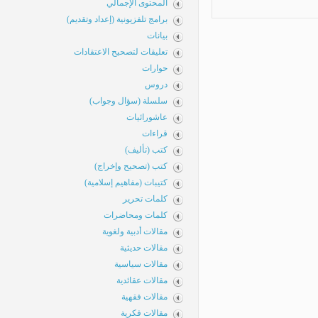
المحتوى الإجمالي
برامج تلفزيونية (إعداد وتقديم)
بيانات
تعليقات لتصحيح الاعتقادات
حوارات
دروس
سلسلة (سؤال وجواب)
عاشورائيات
قراءات
كتب (تأليف)
كتب (تصحيح وإخراج)
كتيبات (مفاهيم إسلامية)
كلمات تحرير
كلمات ومحاضرات
مقالات أدبية ولغوية
مقالات حديثية
مقالات سياسية
مقالات عقائدية
مقالات فقهية
مقالات فكرية