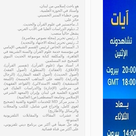
هو باحث إسلامي من لبنان،
وأستاذ في الحوزة العلمية،
ومن خطباء المنبر الحسيني.
حائز على:
1ـ ماجستير في علوم القرآن والحديث.
2ـ دبلوم الدراسات العليا في الأدب العربي.
يشغل حالياً منصب:
1ـ رئيس تحرير (مجلة نصوص معاصرة).
2ـ رئيس تحرير (مجلة الاجتهاد والتجديد).
3ـ المساعد الخاص لرئيس القسم الشيعي الإمامي
في مؤسسة خدمة علوم القرآن والسنة الشريفة في
القاهرة، والمكلفة كتابة موسوعة الحديث النبوي
الصحيح عند المسلمين.
4ـ أستاذ مواد (علوم القرآن)، (تفسير القرآن)،
(الأخلاق)، (العقائد)، (المنطق)، (أصول الفقه)،
(أصول الحديث)، (أصول الفقه المقارن)، (الرجال
والدراية)، (الفقه على المذاهب الخمسة)، (اللمعة
الدمشقية)، (الفقه الاستدلالي)، (القواعد الفقهية)،
في مرحلتي (الإجازة) و(الدراسات العليا)، في
الحوزة العلمية في لبنان وإيران (المعهد الشرعي
الإسلامي وجامعة المصطفى(ص) العالمية).
5ـ مدير مركز MD للخدمات اللغوية والفنية (تصحيح
لغوي كامل، وإخراج فني شامل، للكتب والمجلات
والرسائل والأطاريح)
له عشرات المقالات والمقابلات التلفزيونية
المتنوعة.
وقد حلَّ ضيفاً في أكثر من برنامج ديني تلفزيوني،
على أكثر من قناة فضائية.