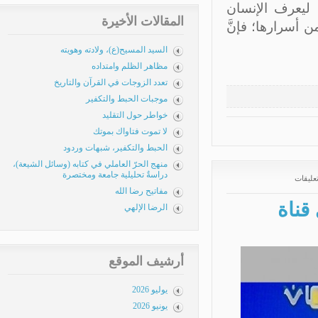
 ليعرف الإنسان
المقالات الأخيرة
أسرارها؛ فإنَّ
السيد المسيح(ع)، ولادته وهويته
مظاهر الظلم وامتداده
تعدد الزوجات في القرآن والتاريخ
موجبات الحبط والتكفير
خواطر حول التقليد
لا تموت فتاواك بموتك
الحبط والتكفير، شبهات وردود
منهج الحرّ العاملي في كتابه (وسائل الشيعة)،
دراسةٌ تحليلية جامعة ومختصرة
ليقات
مفاتيح رضا الله
ناة
الرضا الإلهي
أرشيف الموقع
يوليو 2026
يونيو 2026