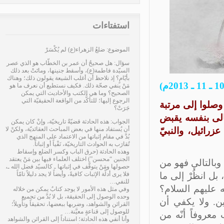
استفتاءات
الموضوع: ضلعُ الزهراء(ع) لم يُكْسَرْ
سؤال: هل صحيحٌ أن عمر بن الخطّاب هو الذي عصر
السيّدة فاطمة(ع)، وأسقط جنينها، وماتَتْ بعد ذلك
بأيّامٍ؟ إذ نلاحظ أن أغلب الشيعة يقولون ذلك؛ وهناك
مَنْ ينفي صحّة ذلك. فكيف نستطيع أن نعرف ما هو
الصحيح؟ وما هي الكتب والأحاديث التي يمكن
الرجوع إليها؛ للتأكُّد من الواقعة الحقيقيّة التي
صلوا إلى مرتبة
جَرَتْ؟
الى بنفسه يقبض
الجواب: هذه الحادثة قضيّةٌ تاريخيّة، وإنْ كان يمكن
زرائيل،
والنبي
أن يُستفاد منها في بعض المباحث العقائديّة، ولكنْ لا
بُدَّ في مقام إثباتها من الاعتماد على المنهج الذي
تُقارَب به الحوادث التاريخيّة، نَفْياً أو إثباتاً.
وهذه الحادثة (حرق الباب وكسر الضلع وإسقاط
الجنين “محسن”) اختلف العلماء فيها بين مَنْ يعتقد
وبالتالي فهو من
حصولها ومَنْ يتوقَّف في إثباتها ـ كالسيّد فضل الله ـ،
 بل انظُرْ إلى ما
فلا يرى أدلّة الإثبات كافيةً، وأيضاً لا يجد دليلاً تامّاً
للنفي…
 عليهم السلام؟
وفي مثل هذه الأمور لا يوجد كتابٌ يمكن من خلاله
وحده الوصول إلى الحقيقة، بل لا بُدَّ من تجميع
ن. ولا يكفي أن
القرائن والشواهد، وضربها ببعضها، تحقيقاً وتأويلاً؛
للوصول إلى قناعةٍ معيَّنة…
عروفاً أنّه من
وأنا أنفي هذه الحادثة؛ استناداً إلى القرائن والشواهد