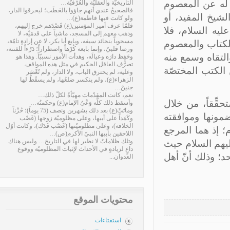
 له عن المعصوم
التاريخيّة والعقليّة والعُرْفيّة…
فالصحيحُ عندي أنهم جاؤوا بالحَطَب؛ ليحرقوا الدار،
شيخ المفيد، أو
ولو كانت فيها فاطمة(ع)…
فلمّا عرف أمير المؤمنين(ع) قَصْدَهم خرج إليهم،
يه السلام، فلا
وذهب معهم إلى المسجد، ماشياً على قدمَيْه، لا
مسحوباً بنجائد سيفه، وبايع أبا بكر، لا عن إرادةٍ تامّة،
الكتاب والمعصوم
ورضا قلبيّ، وإنما بايعه كُرْهاً واضطراراً؛ دَرْءاً للفتنة،
لتقاه وسمع منه
وحَفِظ دارَه وعيالَه، وهدأت الأمور نسبيّاً. وهذا هو
تصرُّف العاقل الحكيم في مثل هذه المواقف.
الكتب المختصّة
وعليه، لم يحترق الباب، ولا الدار، ولم تُعْصَر
الزهراء(ع)، ولم ينكسر ضلعُها، ولم يسقُطْ لها
جنينٌ…
نعم، كانت المقدّمات مهيّأةً لكلّ ذلك…
ِّقاً، من خلال
وأسقط ذلك كلَّه وَعْيُ الإمام(ع) وحكمتُه…
وماتَتْ(ع) بعد ذلك بشهرين ونصف (75 يوماً)؛ حُزْناً
ونها وموافقته
وكَمَداً على أبيها، وعلى مظلوميّة زوجها (غَصْب
الخلافة)، وعلى مظلوميّتها (غَصْب فَدَك)، وكانت أوّل
 إذ هما المرجع
اللاحقين بأبيها النبيّ الأكرم(ص)…
وتلك ظلاماتٌ لا نظير لها في التاريخ… وليس هناك
ليهم السلام حيث
داعٍ لزيادةٍ في الأحداث لإثبات المظلوميّة ووقوع
؛ وذلك أنّ أهل
العدوان...
محتويات الموقع
استفتاءات