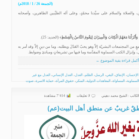
(الجمعة 26 / 1 / 2018م)
 والصلاة والسلام على سيِّدنا محمّدٍ، وعلى آله الطيِّبين الطاهرين، وأصحابه
اتِ وَأَنْزَلْنَا مَعَهُمْ الْكِتَابَ وَالْمِيزَانَ لِيَقُومَ النَّاسُ بِالْقِسْطِ
﴾ (الحديد: 25).
ٍ من المجتمعات البشريّة إلاّ وهو يحبّ العَدْلَ ويطلبه، وما من دينٍ إلاّ وقد أمر به
سل، وإنزال الكتب السماوية المقدَّسة وما فيها من تشريعاتٍ ومبادئ وضوابط.
أكمل قراءة بقية الموضوع ←
الإحسان
،
الإنفاق
،
البغي
،
الرسل
،
الظلم
،
العدل
،
العدل الإنساني
،
العدل مع غير
السماوية
،
المساواة
،
المعاهدات الدولية
،
المنكر
،
حقوق المرأة
،
حماية الاسرة
،
صوت
الكاتب :
الشیخ محمد دهیني
لا تعليقات
7٬414 مشاهدة
 منطقٌ غريبٌ عن منطق أهل البيت(عم)