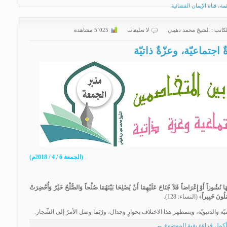
مة
،
قناة الإيمان الفضائية
لكاتب :
الشیخ محمد دهیني
لا تعليقات
5٬025 مشاهدة
تماعيّة، وعزّةٌ ذاتيّة
(الجمعة 6 / 4 / 2018م)
َا نُشُوزاً أَوْ إِعْرَاضاً فَلاَ جُنَاحَ عَلَيْهِمَا أَنْ يُصْلِحَا بَيْنَهُمَا صُلْحاً وَالصُّلْحُ خَيْرٌ وَأُحْضِرَتْ
َلُونَ خَبِيراً
﴾ (النساء: 128).
 والدنيويّة، ويتمظهر هذا الاختلاف بحوارٍ وجدال، ورُبَما وصل الأمرُ إلى الشِّجار.
أكمل قراءة بقية الموضوع ←