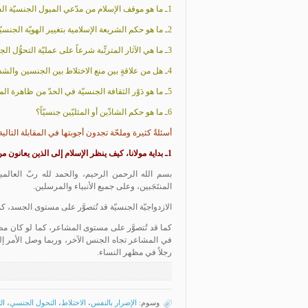
1ـ ما هو موقف الإسلام من مدّعي الميول الجنسيّة الشاذّة؟
2ـ ما هو حكم الشريعة الإسلامية بتغيير الهويّة الجنسيّة؟
3ـ ما هي الآثار المترتِّبة شرعاً على عمليّة التحوُّل الجنسيّ؟
4ـ هل من علاقةٍ بين منع الاختلاط بين الجنسين والشذوذ الجنسيّ؟
5ـ ما هو دَوْر الثقافة الجنسيّة في الحدّ من ظاهرة المثليّة الجنسيّة؟
6ـ ما هو حكم الشاذّين أو المثليّين جنسيّاً؟
أسئلةٌ كثيرة وملحّة تجدون أجوبتها في المقابلة التالية
1ـ بداية مولانا، كيف ينظر الإسلام إلى الذين يعانون من ازدواجية الجنس؟ ولماذا لم يتطرَّق القرآن للحديث عن هذه الشريحة؟
بسم الله الرحمن الرحيم، والحمد لله ربّ العالمين،
المنتَجَبين، وعلى جميع الأنبياء والمرسلين.
الازدواجيّة الجنسيّة قد تُتصوَّر على مستوى الجسد، 
كما قد تُتصوَّر على مستوى المشاعر، كما لو كان مظهر
في المشاعر تجاه الجنس الآخر، وربما وصل الأمر إل
رجلاً في مظهر النساء.
وسوم:
الإضرار بالنفس
،
الاختلاط
،
التحول الجنسي
،
ال