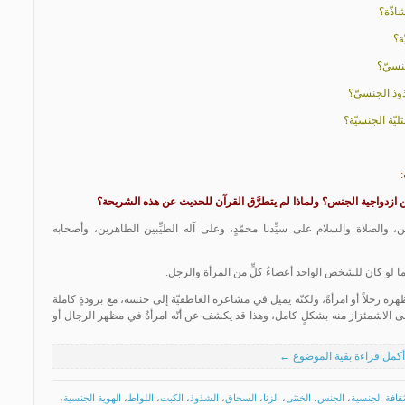
:
 والصلاة والسلام على سيِّدنا محمّدٍ، وعلى آله الطيِّبين الطاهرين، وأصحابه
كما لو كان للشخص الواحد أعضاءُ كلٍّ من المرأة والرجل.
ه رجلاً أو امرأةً، ولكنّه يميل في مشاعره العاطفيّة إلى جنسه، مع برودةٍ كاملة
ى الاشمئزاز منه بشكلٍ كامل، وهذا قد يكشف عن أنّه امرأةٌ في مظهر الرجال أو
أكمل قراءة بقية الموضوع ←
ثقافة الجنسية
،
الجنس
،
الخنثى
،
الزنا
،
السحاق
،
الشذوذ
،
الكبت
،
اللواط
،
الهوية الجنسية
،