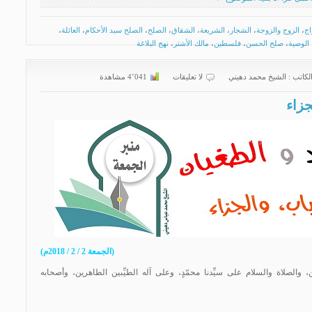
اج
،
الزوج والزوجة
،
الشجار
،
الشريعة
،
الشقاق
،
الصلح
،
الصلح سيد الأحكام
،
العائلة
،
الوصية
،
صلح الحسن
،
فلسطين
،
مالك الأشتر
،
نهج البلاغة
لكاتب :
الشیخ محمد دهیني
لا تعليقات
4٬041 مشاهدة
جزاء
(الجمعة 2 / 2 / 2018م)
 والصلاة والسلام على سيِّدنا محمّدٍ، وعلى آله الطيِّبين الطاهرين، وأصحابه