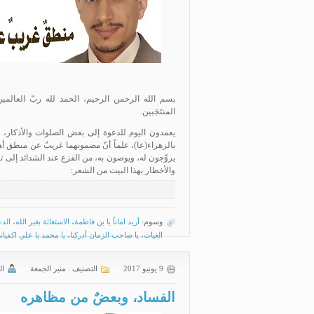
بسم الله الرحمن الرحيم، الحمد لله ربّ العالمين،
المنتَجَبين.
يعمدون اليوم للدعوة إلى بعض الصلوات والأذكار، زا
بالزهراء(عا)، علماً أنّ مضمونهما غريبٌ عن منطق أه
يروِّجون له، ويوصون به، من الفزع عند الشدائد إلى تكرا
والأخطار بهذا البيت من الشعر:
وسوم:
أريد اماناً يا بن فاطمة
،
الاستغاثة بغير الله
،
الدع
الغياث
،
يا صاحب الزمان أدركنا
،
يا محمد يا علي اكفيان
9 يونيو 2017
التصنيف :
منبر الجمعة
ال
الفساد، وبعضٌ من مظاهره