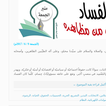
(الجمعة 9 / 6 / 2017م)
 والصلاة والسلام على سيِّدنا محمّدٍ، وعلى آله الطيِّبين الطاهرين، وأصحابه
ت، سواءٌ كانت حقوقاً اجتماعيّة أو سياسيّة أو اقتصاديّة أو أمنيّة أو فكريّة، ويهدر
د والمُفْسِد في منصبٍ أكبر، وتقع على عاتقه مسؤوليّاتٌ جِسام، كلّما كان الفساد
أكمل قراءة بقية الموضوع ←
ختلاس
،
الانتخابات
،
التبذير
،
التشريع
،
الحرية
،
الحسينيات
،
الحقوق
،
الخيانة
،
الرشوة
،
مولدات الكهربائية
،
النظام