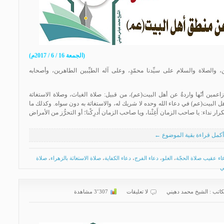
(الجمعة 16 / 6 / 2017م)
 والصلاة والسلام على سيِّدنا محمّدٍ، وعلى آله الطيِّبين الطاهرين، وأصحابه
عمين أنّها واردةٌ عن أهل البيت(عم)، من قبيل: صلاة الغياث، وصلاة الاستغاثة
ل البيت(عم) في دعاء الله وحده لا شريك له، والاستغاثة به دون سواه. وكذلك ما
ر نداء: يا صاحب الزمان أَغِثْنا، ويا صاحب الزمان أَدرِكْنا؛ أو التحرُّز من الأمراض
أكمل قراءة بقية الموضوع ←
اء عقيب صلاة الحجّة
،
الغلو
،
دعاء الفرج
،
دعاء الكفاية
،
صلاة الاستغاثة بالزهراء
،
صلاة
ي
كاتب :
الشیخ محمد دهیني
لا تعليقات
3٬307 مشاهدة