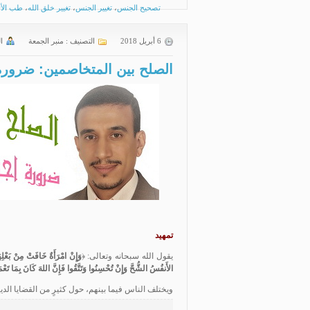
تصحيح الجنس
،
تغيير الجنس
،
تغيير خلق الله
،
طب الأئ
6 أبريل 2018
التصنيف :
منبر الجمعة
ا
الصلح بين المتخاصمين: ضرورةٌ اج
تمهيد
يقول الله سبحانه وتعالى: ﴿
وَإِنْ امْرَأَةٌ خَافَتْ مِنْ بَعْلِه
الأَنفُسُ الشُّحَّ وَإِنْ تُحْسِنُوا وَتَتَّقُوا فَإِنَّ اللهَ كَانَ بِمَا تَعْم
ويختلف الناس فيما بينهم، حول كثيرٍ من القضايا الدينيّة