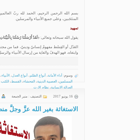
بسم الله الرحمن الرحيم، الحمد لله ربّ العالمين،
المنتَجَبين، وعلى جميع الأنبياء والمرسلين.
تمهيد
يقول الله سبحانه وتعالى: ﴿
لَقَدْ أَرْسَلْنَا رُسُلَنَا بِالْبَيِّنَ
العَدْل أو القِسْط مفهومٌ إنسانيّ ودينيّ، فما من مجتمع
وابتغاه، فهو الهدفُ والغاية من إرسال الأنبياء والر
وسوم:
أداء الأمانة
،
أنواع الظلم
،
أنواع العدل
،
الأنبياء
،
المسلمين
،
العصبية الدينية
،
الفحشاء
،
القسط
،
الكتب 
العدالة الإنسانية
،
نظام الإرث
16 يونيو 2017
التصنيف :
منبر الجمعة
الاستغاثة بغير الله عزَّ وجلَّ