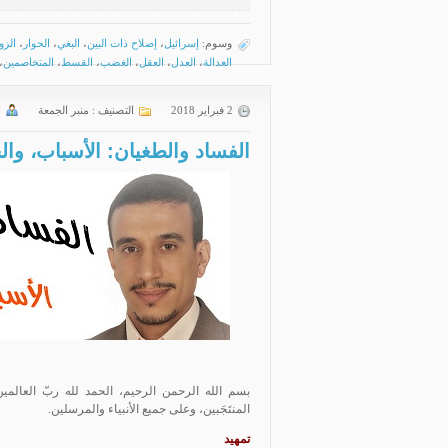
وسوم:
إسرائيل
،
إصلاح ذات البين
،
البغي
،
الحوار
،
الزو
العدالة
،
العدل
،
العقل
،
الغضب
،
القسط
،
المتخاصمين
،
2 فبراير 2018
التصنيف :
منبر الجمعة
ا
الفساد والطغيان: الأسباب، وال
بسم الله الرحمن الرحيم، الحمد لله ربّ العالمين،
المنتَجَبين، وعلى جميع الأنبياء والمرسلين.
تمهيد