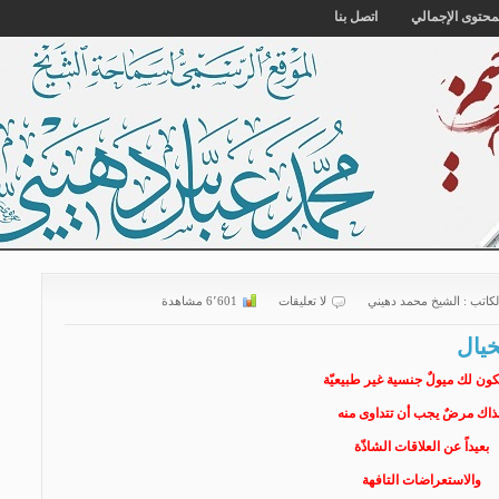
محتوى الإجمالي
اتصل بنا
لكاتب :
الشیخ محمد دهیني
لا تعليقات
6٬601 مشاهدة
خيال
كون لك ميولٌ جنسية غير طبيعيّة
ذاك مرضٌ يجب أن تتداوى منه
بعيداً عن العلاقات الشاذّة
والاستعراضات التافهة