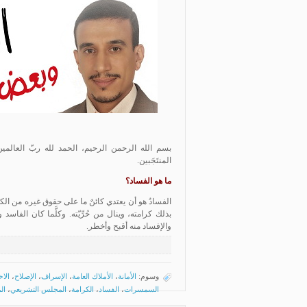
بسم الله الرحمن الرحيم، الحمد لله ربّ العالمين،
المنتَجَبين.
ما هو الفساد؟
الفسادُ هو أن يعتدي كائنٌ ما على حقوق غيره من الكائنا
بذلك كرامته، وينال من حُرِّيّته. وكلَّما كان الفاس
والإفساد منه أقبح وأخطر.
وسوم:
الأمانة
،
الأملاك العامة
،
الإسراف
،
الإصلاح
،
الا
السمسرات
،
الفساد
،
الكرامة
،
المجلس التشريعي
،
ال