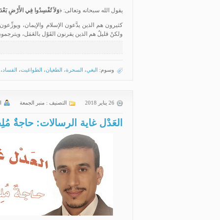
يقول الله سبحانه وتعالى: ﴿
وَلاَ تُفْسِدُوا فِي الأَرْضِ بَعْدَ إ
كثيرون هم الذين يدَّعون الإسلام والإيمان، ويوزِّعو
ولكنْ قليلٌ هم الذين يقرنون القَوْل بالعَمَل، ويترجمو
وسوم:
البغي
،
السحرة
،
الطغيان
،
الطواغيت
،
الفساد
،
26 يناير 2018
التصنيف :
منبر الجمعة
ا
العَدْل غاية الرسالات: حاجةٌ مُلِحّ