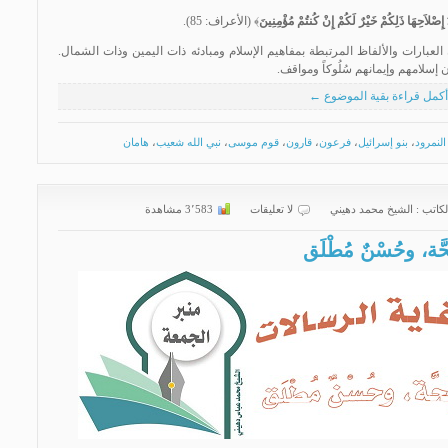
ِصْلاَحِهَا ذَلِكُمْ خَيْرٌ لَكُمْ إِنْ كُنتُمْ مُؤْمِنِينَ
﴾ (الأعراف: 85).
ن العبارات والألفاظ المرتبطة بمفاهيم الإسلام ومبادئه ذات اليمين وذات الشمال.
ن إسلامهم وإيمانهم سُلُوكاً ومواقف.
أكمل قراءة بقية الموضوع ←
النمرود
،
بنو إسرائيل
،
فرعون
،
قارون
،
قوم موسى
،
نبي الله شعيب
،
هامان
لكاتب :
الشیخ محمد دهیني
لا تعليقات
3٬583 مشاهدة
َة، وحُسْنٌ مُطْلَق