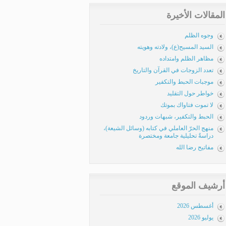
المقالات الأخيرة
وجوه الظلم
السيد المسيح(ع)، ولادته وهويته
مظاهر الظلم وامتداده
تعدد الزوجات في القرآن والتاريخ
موجبات الحبط والتكفير
خواطر حول التقليد
لا تموت فتاواك بموتك
الحبط والتكفير، شبهات وردود
منهج الحرّ العاملي في كتابه (وسائل الشيعة)،
دراسةٌ تحليلية جامعة ومختصرة
مفاتيح رضا الله
أرشيف الموقع
أغسطس 2026
يوليو 2026