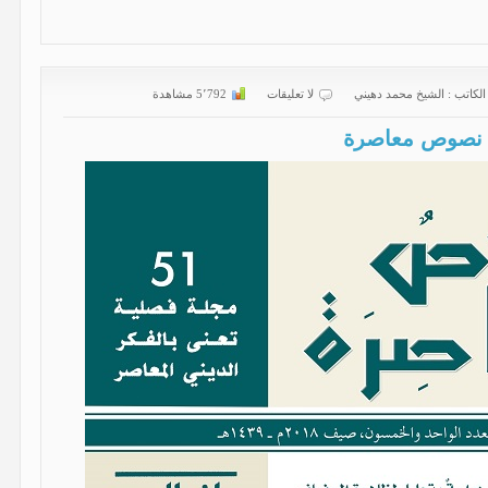
الكاتب :
الشیخ محمد دهیني
لا تعليقات
5٬792 مشاهدة