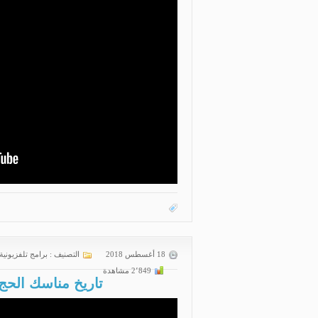
18 أغسطس 2018
التصنيف :
برامج تلفزيونية
2٬849 مشاهدة
تاريخ مناسك الحج