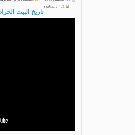
2٬463 مشاهدة
تاريخ البيت الحرام