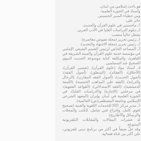
هو باحث إسلامي من لبنان،
وأستاذ في الحوزة العلمية،
ومن خطباء المنبر الحسيني.
حائز على:
1ـ ماجستير في علوم القرآن والحديث.
2ـ دبلوم الدراسات العليا في الأدب العربي.
يشغل حالياً منصب:
1ـ رئيس تحرير (مجلة نصوص معاصرة).
2ـ رئيس تحرير (مجلة الاجتهاد والتجديد).
3ـ المساعد الخاص لرئيس القسم الشيعي الإمامي
في مؤسسة خدمة علوم القرآن والسنة الشريفة في
القاهرة، والمكلفة كتابة موسوعة الحديث النبوي
الصحيح عند المسلمين.
4ـ أستاذ مواد (علوم القرآن)، (تفسير القرآن)،
(الأخلاق)، (العقائد)، (المنطق)، (أصول الفقه)،
(أصول الحديث)، (أصول الفقه المقارن)، (الرجال
والدراية)، (الفقه على المذاهب الخمسة)، (اللمعة
الدمشقية)، (الفقه الاستدلالي)، (القواعد الفقهية)،
في مرحلتي (الإجازة) و(الدراسات العليا)، في
الحوزة العلمية في لبنان وإيران (المعهد الشرعي
الإسلامي وجامعة المصطفى(ص) العالمية).
5ـ مدير مركز MD للخدمات اللغوية والفنية (تصحيح
لغوي كامل، وإخراج فني شامل، للكتب والمجلات
والرسائل والأطاريح)
له عشرات المقالات والمقابلات التلفزيونية
المتنوعة.
وقد حلَّ ضيفاً في أكثر من برنامج ديني تلفزيوني،
على أكثر من قناة فضائية.