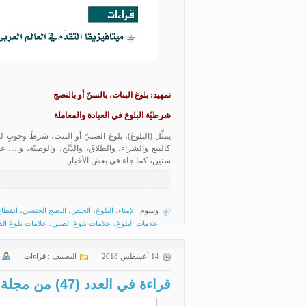
تمهيد: بلوغ البنات، بالسنّ أو بالنضج
شرطيّة البلوغ في العبادة والمعاملة
يمثِّل (البلوغ)، بلوغ الصبيّ أو البنت، شرطَ وجوبٍ
سنين، كما جاء في بعض الأخبار.
وسوم:
الإمناء
،
البلوغ
،
الحيض
،
النضج الجنسي
،
انقطاع
علامات البلوغ
،
علامات بلوغ الصبي
،
علامات بلوغ الف
14 أغسطس 2018
التصنيف :
قراءات
قراءة في العدد (47) من مجلة الاجتهاد والتجديد