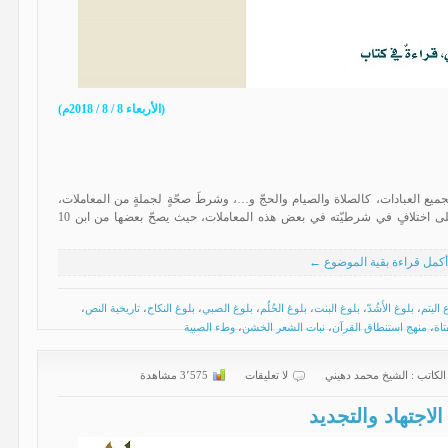
(الأربعاء 8 / 8 / 2018م)
 لجميع العبادات، كالصلاة والصيام والحجّ و…، وشرطَ صحّةٍ لجملةٍ من المعاملات،
كالبيع والشراء، والطلاق، والذَّبْح، والوصيّة، و…، على اختلافٍ في شرطيّته في بعض هذه المعاملات، حيث يصحّ بعضها من ابن 10
أكمل قراءة بقية الموضوع ←
 اليتم
،
بلوغ الأَشُدّ
،
بلوغ البنت
،
بلوغ الحُلُم
،
بلوغ الصبي
،
بلوغ النكاح
،
تاريخية النص
،
تاة
،
منهج استنطاق القرآن
،
نبات الشعر الخشن
،
وطء الصبية
الكاتب :
الشیخ محمد دهیني
لا تعليقات
3٬575 مشاهدة