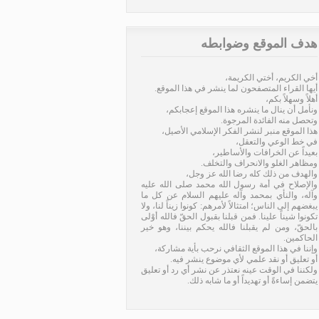
هدف الموقع وضوابطه
أخي الكريم، أختي الكريمة،
أيها القراء المتصفحون لما ينشر في هذا الموقع.
أهلاً وسهلاً بكم،
ونأمل أن ينال ما ينشره هذا الموقع إعجابكم،
وتحصل منه الفائدة المرجوة.
هذا الموقع منبر لنشر الفكر الإسلامي الأصيل،
في خط الوعي والتعقل،
بعيداً عن الخرافات والأساطير،
ومظاهر الغلو والانحراف والتخلف.
والهدف من ذلك كله رضا الله عز وجل،
والإصلاح في أمة رسول الله محمد صلى الله عليه
وآله، والنأي بمحمد وآله عليهم السلام عن كل ما
يبغضهم إلى الناس؛ امتثالاً لأمرهم: كونوا زيناً لنا، ولا
تكونوا شيناً علينا. فمن قبلنا بقبول الحقّ فالله أوْلى
بالحقّ، ومن لم يقبلنا فالله يحكم بيننا، وهو خير
الحاكمين.
وإننا في هذا الموقع الثقافي نرحب بأية مشاركة،
أو تعليق أو نقد علمي لأي موضوع ينشر فيه.
ولكننا في الوقت عينه نعتذر عن نشر أي رد أو تعليق
يتضمن إساءةً أو تهديداً أو ما شابه ذلك.