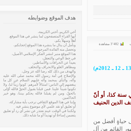
هدف الموقع وضوابطه
أخي الكريم، أختي الكريمة،
أيها القراء المتصفحون لما ينشر في هذا الموقع.
أهلاً وسهلاً بكم،
3٬482 مشاهدة
ونأمل أن ينال ما ينشره هذا الموقع إعجابكم،
وتحصل منه الفائدة المرجوة.
هذا الموقع منبر لنشر الفكر الإسلامي الأصيل،
في خط الوعي والتعقل،
بعيداً عن الخرافات والأساطير،
ومظاهر الغلو والانحراف والتخلف.
والهدف من ذلك كله رضا الله عز وجل،
والإصلاح في أمة رسول الله محمد صلى الله عليه
وآله، والنأي بمحمد وآله عليهم السلام عن كل ما
يبغضهم إلى الناس؛ امتثالاً لأمرهم: كونوا زيناً لنا، ولا
تكونوا شيناً علينا. فمن قبلنا بقبول الحقّ فالله أوْلى
بالحقّ، ومن لم يقبلنا فالله يحكم بيننا، وهو خير
نة كذا، أو أنّ
الحاكمين.
ف الدين الحنيف
وإننا في هذا الموقع الثقافي نرحب بأية مشاركة،
أو تعليق أو نقد علمي لأي موضوع ينشر فيه.
ولكننا في الوقت عينه نعتذر عن نشر أي رد أو تعليق
يتضمن إساءةً أو تهديداً أو ما شابه ذلك.
ى حياةٍ أفضل من
ر القائم من آل