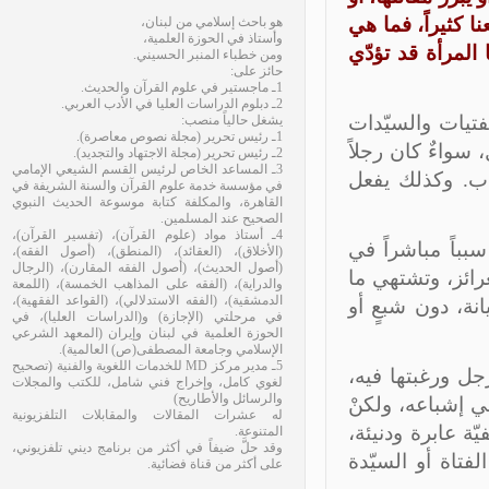
 كثيراً، فما هي
هو باحث إسلامي من لبنان،
وأستاذ في الحوزة العلمية،
لمرأة قد تؤدّي
ومن خطباء المنبر الحسيني.
حائز على:
1ـ ماجستير في علوم القرآن والحديث.
2ـ دبلوم الدراسات العليا في الأدب العربي.
فتيات والسيّدات
يشغل حالياً منصب:
1ـ رئيس تحرير (مجلة نصوص معاصرة).
واءٌ كان رجلاً
2ـ رئيس تحرير (مجلة الاجتهاد والتجديد).
3ـ المساعد الخاص لرئيس القسم الشيعي الإمامي
ب. وكذلك يفعل
في مؤسسة خدمة علوم القرآن والسنة الشريفة في
القاهرة، والمكلفة كتابة موسوعة الحديث النبوي
الصحيح عند المسلمين.
4ـ أستاذ مواد (علوم القرآن)، (تفسير القرآن)،
اً مباشراً في
(الأخلاق)، (العقائد)، (المنطق)، (أصول الفقه)،
(أصول الحديث)، (أصول الفقه المقارن)، (الرجال
ائز، وتشتهي ما
والدراية)، (الفقه على المذاهب الخمسة)، (اللمعة
الدمشقية)، (الفقه الاستدلالي)، (القواعد الفقهية)،
ة، دون شبعٍ أو
في مرحلتي (الإجازة) و(الدراسات العليا)، في
الحوزة العلمية في لبنان وإيران (المعهد الشرعي
الإسلامي وجامعة المصطفى(ص) العالمية).
5ـ مدير مركز MD للخدمات اللغوية والفنية (تصحيح
ل ورغبتها فيه،
لغوي كامل، وإخراج فني شامل، للكتب والمجلات
والرسائل والأطاريح)
ي إشباعه، ولكنْ
له عشرات المقالات والمقابلات التلفزيونية
 عابرة ودنيئة،
المتنوعة.
وقد حلَّ ضيفاً في أكثر من برنامج ديني تلفزيوني،
فتاة أو السيّدة
على أكثر من قناة فضائية.