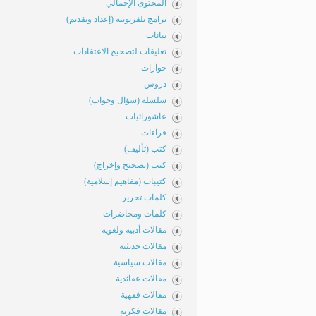
المحتوى الإجمالي
برامج تلفزيونية (إعداد وتقديم)
بيانات
تعليقات لتصحيح الاعتقادات
حوارات
دروس
سلسلة (سؤال وجواب)
عاشورائيات
قراءات
كتب (تأليف)
كتب (تصحيح وإخراج)
كتيبات (مفاهيم إسلامية)
كلمات تحرير
كلمات ومحاضرات
مقالات أدبية ولغوية
مقالات حديثية
مقالات سياسية
مقالات عقائدية
مقالات فقهية
مقالات فكرية