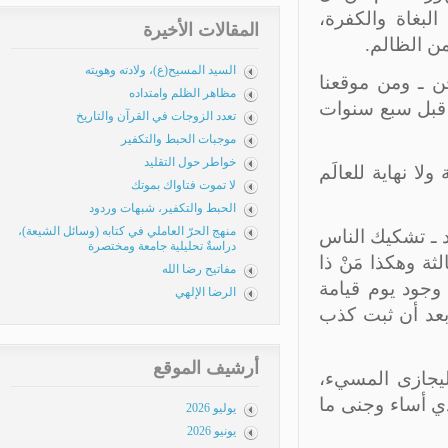
بغاة والكفرة،
المقالات الأخيرة
ن الظالم.
السيد المسيح(ع)، ولادته وهويته
 ـ ومن موقعنا
مظاهر الظلم وامتداده
م قبل سبع سنوات
تعدد الزوجات في القرآن والتاريخ
موجبات الحبط والتكفير
خواطر حول التقليد
ا نهاية للعالَم
لا تموت فتاواك بموتك
الحبط والتكفير، شبهات وردود
منهج الحرّ العاملي في كتابه (وسائل الشيعة)،
د ـ تشكيك الناس
دراسةٌ تحليلية جامعة ومختصرة
ة وهكذا مَنْ ذا
مفاتيح رضا الله
وجود يوم قيامة
الرضا الإلهي
عد أن ثبت كذب
أرشيف الموقع
يجازى المسيء،
ي أساء وجنى ما
يوليو 2026
يونيو 2026