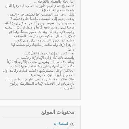
التاريخيّة والعقليّة والعُرْفيّة…
فالصحيحُ عندي أنهم جاؤوا بالحَطَب؛ ليحرقوا الدار،
ولو كانت فيها فاطمة(ع)…
فلمّا عرف أمير المؤمنين(ع) قَصْدَهم خرج إليهم،
وذهب معهم إلى المسجد، ماشياً على قدمَيْه، لا
مسحوباً بنجائد سيفه، وبايع أبا بكر، لا عن إرادةٍ تامّة،
ورضا قلبيّ، وإنما بايعه كُرْهاً واضطراراً؛ دَرْءاً للفتنة،
وحَفِظ دارَه وعيالَه، وهدأت الأمور نسبيّاً. وهذا هو
تصرُّف العاقل الحكيم في مثل هذه المواقف.
وعليه، لم يحترق الباب، ولا الدار، ولم تُعْصَر
الزهراء(ع)، ولم ينكسر ضلعُها، ولم يسقُطْ لها
جنينٌ…
نعم، كانت المقدّمات مهيّأةً لكلّ ذلك…
وأسقط ذلك كلَّه وَعْيُ الإمام(ع) وحكمتُه…
وماتَتْ(ع) بعد ذلك بشهرين ونصف (75 يوماً)؛ حُزْناً
وكَمَداً على أبيها، وعلى مظلوميّة زوجها (غَصْب
الخلافة)، وعلى مظلوميّتها (غَصْب فَدَك)، وكانت أوّل
اللاحقين بأبيها النبيّ الأكرم(ص)…
وتلك ظلاماتٌ لا نظير لها في التاريخ… وليس هناك
داعٍ لزيادةٍ في الأحداث لإثبات المظلوميّة ووقوع
العدوان...
محتويات الموقع
استفتاءات