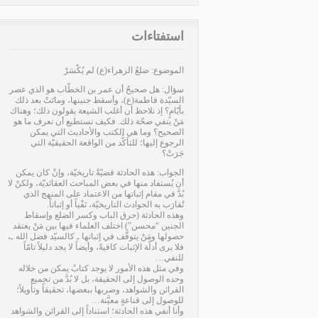
استفتاءات
الموضوع: ضلعُ الزهراء(ع) لم يُكْسَرْ
سؤال: هل صحيحٌ أن عمر بن الخطّاب هو الذي عصر
السيّدة فاطمة(ع)، وأسقط جنينها، وماتَتْ بعد ذلك
بأيّامٍ؟ إذ نلاحظ أن أغلب الشيعة يقولون ذلك؛ وهناك
مَنْ ينفي صحّة ذلك. فكيف نستطيع أن نعرف ما هو
الصحيح؟ وما هي الكتب والأحاديث التي يمكن
الرجوع إليها؛ للتأكُّد من الواقعة الحقيقيّة التي
جَرَتْ؟
الجواب: هذه الحادثة قضيّةٌ تاريخيّة، وإنْ كان يمكن
أن يُستفاد منها في بعض المباحث العقائديّة، ولكنْ لا
بُدَّ في مقام إثباتها من الاعتماد على المنهج الذي
تُقارَب به الحوادث التاريخيّة، نَفْياً أو إثباتاً.
وهذه الحادثة (حرق الباب وكسر الضلع وإسقاط
الجنين “محسن”) اختلف العلماء فيها بين مَنْ يعتقد
حصولها ومَنْ يتوقَّف في إثباتها ـ كالسيّد فضل الله ـ،
فلا يرى أدلّة الإثبات كافيةً، وأيضاً لا يجد دليلاً تامّاً
للنفي…
وفي مثل هذه الأمور لا يوجد كتابٌ يمكن من خلاله
وحده الوصول إلى الحقيقة، بل لا بُدَّ من تجميع
القرائن والشواهد، وضربها ببعضها، تحقيقاً وتأويلاً؛
للوصول إلى قناعةٍ معيَّنة…
وأنا أنفي هذه الحادثة؛ استناداً إلى القرائن والشواهد