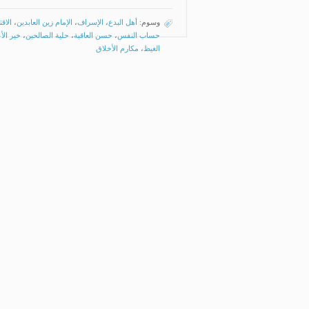
وسوم:
أهل البدع
،
الإسراف
،
الإمام زين العابدين
،
الاق
حساب النفس
،
حسن العاقبة
،
حلية الصالحين
،
خير الأ
الغيظ
،
مكارم الأخلاق