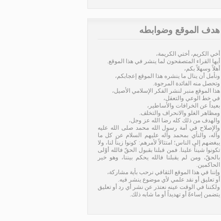
هدف الموقع وضوابطه
أخي الكريم، أختي الكريمة،
أيها القراء المتصفحون لما ينشر في هذا الموقع.
أهلاً وسهلاً بكم،
ونأمل أن ينال ما ينشره هذا الموقع إعجابكم،
وتحصل منه الفائدة المرجوة.
هذا الموقع منبر لنشر الفكر الإسلامي الأصيل،
في خط الوعي والتعقل،
بعيداً عن الخرافات والأساطير،
ومظاهر الغلو والانحراف والتخلف.
والهدف من ذلك كله رضا الله عز وجل،
والإصلاح في أمة رسول الله محمد صلى الله عليه
وآله، والنأي بمحمد وآله عليهم السلام عن كل ما
يبغضهم إلى الناس؛ امتثالاً لأمرهم: كونوا زيناً لنا، ولا
تكونوا شيناً علينا. فمن قبلنا بقبول الحقّ فالله أوْلى
بالحقّ، ومن لم يقبلنا فالله يحكم بيننا، وهو خير
الحاكمين.
وإننا في هذا الموقع الثقافي نرحب بأية مشاركة،
أو تعليق أو نقد علمي لأي موضوع ينشر فيه.
ولكننا في الوقت عينه نعتذر عن نشر أي رد أو تعليق
يتضمن إساءةً أو تهديداً أو ما شابه ذلك.