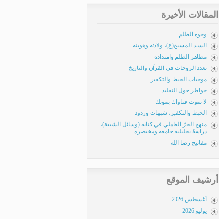
المقالات الأخيرة
وجوه الظلم
السيد المسيح(ع)، ولادته وهويته
مظاهر الظلم وامتداده
تعدد الزوجات في القرآن والتاريخ
موجبات الحبط والتكفير
خواطر حول التقليد
لا تموت فتاواك بموتك
الحبط والتكفير، شبهات وردود
منهج الحرّ العاملي في كتابه (وسائل الشيعة)،
دراسةٌ تحليلية جامعة ومختصرة
مفاتيح رضا الله
أرشيف الموقع
أغسطس 2026
يوليو 2026