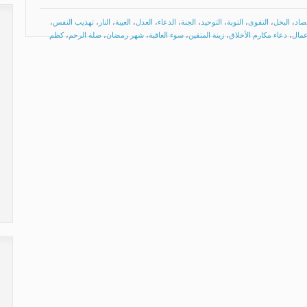
تصاد
،
البخل
،
التقوى
،
التوبة
،
التوحيد
،
الجنة
،
الدعاء
،
العدل
،
الغيبة
،
النار
،
تهذيب النفس
،
عمال
،
دعاء مكارم الأخلاق
،
زينة المتقين
،
سوء العاقبة
،
شهر رمضان
،
صلة الرحم
،
كظم