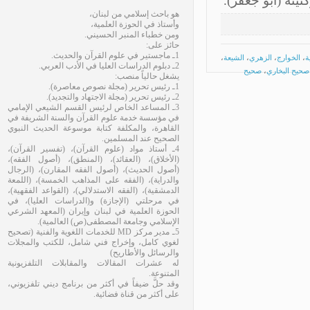
تُه (أبو جعفر).
هو باحث إسلامي من لبنان،
وأستاذ في الحوزة العلمية،
ومن خطباء المنبر الحسيني.
حائز على:
1ـ ماجستير في علوم القرآن والحديث.
الخوارج
،
الزهري
،
الشيعة
،
2ـ دبلوم الدراسات العليا في الأدب العربي.
يح البخاري
،
صحيح
يشغل حالياً منصب:
1ـ رئيس تحرير (مجلة نصوص معاصرة).
2ـ رئيس تحرير (مجلة الاجتهاد والتجديد).
3ـ المساعد الخاص لرئيس القسم الشيعي الإمامي
في مؤسسة خدمة علوم القرآن والسنة الشريفة في
القاهرة، والمكلفة كتابة موسوعة الحديث النبوي
الصحيح عند المسلمين.
4ـ أستاذ مواد (علوم القرآن)، (تفسير القرآن)،
(الأخلاق)، (العقائد)، (المنطق)، (أصول الفقه)،
(أصول الحديث)، (أصول الفقه المقارن)، (الرجال
والدراية)، (الفقه على المذاهب الخمسة)، (اللمعة
الدمشقية)، (الفقه الاستدلالي)، (القواعد الفقهية)،
في مرحلتي (الإجازة) و(الدراسات العليا)، في
الحوزة العلمية في لبنان وإيران (المعهد الشرعي
الإسلامي وجامعة المصطفى(ص) العالمية).
5ـ مدير مركز MD للخدمات اللغوية والفنية (تصحيح
لغوي كامل، وإخراج فني شامل، للكتب والمجلات
والرسائل والأطاريح)
له عشرات المقالات والمقابلات التلفزيونية
المتنوعة.
وقد حلَّ ضيفاً في أكثر من برنامج ديني تلفزيوني،
على أكثر من قناة فضائية.