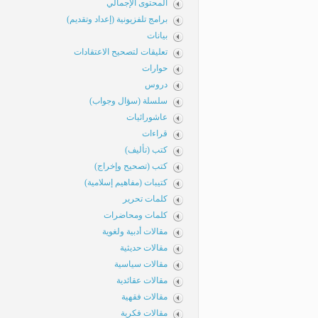
المحتوى الإجمالي
برامج تلفزيونية (إعداد وتقديم)
بيانات
تعليقات لتصحيح الاعتقادات
حوارات
دروس
سلسلة (سؤال وجواب)
عاشورائيات
قراءات
كتب (تأليف)
كتب (تصحيح وإخراج)
كتيبات (مفاهيم إسلامية)
كلمات تحرير
كلمات ومحاضرات
مقالات أدبية ولغوية
مقالات حديثية
مقالات سياسية
مقالات عقائدية
مقالات فقهية
مقالات فكرية