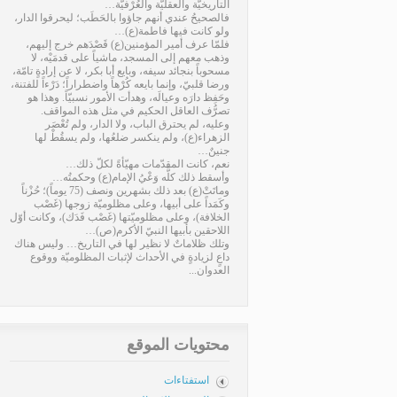
التاريخيّة والعقليّة والعُرْفيّة…
فالصحيحُ عندي أنهم جاؤوا بالحَطَب؛ ليحرقوا الدار،
ولو كانت فيها فاطمة(ع)…
فلمّا عرف أمير المؤمنين(ع) قَصْدَهم خرج إليهم،
وذهب معهم إلى المسجد، ماشياً على قدمَيْه، لا
مسحوباً بنجائد سيفه، وبايع أبا بكر، لا عن إرادةٍ تامّة،
ورضا قلبيّ، وإنما بايعه كُرْهاً واضطراراً؛ دَرْءاً للفتنة،
وحَفِظ دارَه وعيالَه، وهدأت الأمور نسبيّاً. وهذا هو
تصرُّف العاقل الحكيم في مثل هذه المواقف.
وعليه، لم يحترق الباب، ولا الدار، ولم تُعْصَر
الزهراء(ع)، ولم ينكسر ضلعُها، ولم يسقُطْ لها
جنينٌ…
نعم، كانت المقدّمات مهيّأةً لكلّ ذلك…
وأسقط ذلك كلَّه وَعْيُ الإمام(ع) وحكمتُه…
وماتَتْ(ع) بعد ذلك بشهرين ونصف (75 يوماً)؛ حُزْناً
وكَمَداً على أبيها، وعلى مظلوميّة زوجها (غَصْب
الخلافة)، وعلى مظلوميّتها (غَصْب فَدَك)، وكانت أوّل
اللاحقين بأبيها النبيّ الأكرم(ص)…
وتلك ظلاماتٌ لا نظير لها في التاريخ… وليس هناك
داعٍ لزيادةٍ في الأحداث لإثبات المظلوميّة ووقوع
العدوان...
محتويات الموقع
استفتاءات