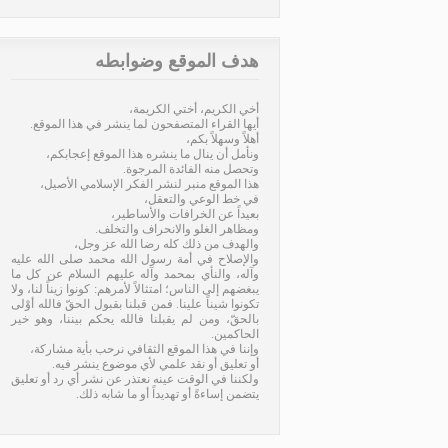
هدف الموقع وضوابطه
أخي الكريم، أختي الكريمة،
أيها القراء المتصفحون لما ينشر في هذا الموقع.
أهلاً وسهلاً بكم،
ونأمل أن ينال ما ينشره هذا الموقع إعجابكم،
وتحصل منه الفائدة المرجوة.
هذا الموقع منبر لنشر الفكر الإسلامي الأصيل،
في خط الوعي والتعقل،
بعيداً عن الخرافات والأساطير،
ومظاهر الغلو والانحراف والتخلف.
والهدف من ذلك كله رضا الله عز وجل،
والإصلاح في أمة رسول الله محمد صلى الله عليه
وآله، والنأي بمحمد وآله عليهم السلام عن كل ما
يبغضهم إلى الناس؛ امتثالاً لأمرهم: كونوا زيناً لنا، ولا
تكونوا شيناً علينا. فمن قبلنا بقبول الحقّ فالله أوْلى
بالحقّ، ومن لم يقبلنا فالله يحكم بيننا، وهو خير
الحاكمين.
وإننا في هذا الموقع الثقافي نرحب بأية مشاركة،
أو تعليق أو نقد علمي لأي موضوع ينشر فيه.
ولكننا في الوقت عينه نعتذر عن نشر أي رد أو تعليق
يتضمن إساءةً أو تهديداً أو ما شابه ذلك.