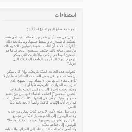
استفتاءات
الموضوع: ضلعُ الزهراء(ع) لم يُكْسَرْ
سؤال: هل صحيحٌ أن عمر بن الخطّاب هو الذي عصر
السيّدة فاطمة(ع)، وأسقط جنينها، وماتَتْ بعد ذلك
بأيّامٍ؟ إذ نلاحظ أن أغلب الشيعة يقولون ذلك؛ وهناك
مَنْ ينفي صحّة ذلك. فكيف نستطيع أن نعرف ما هو
الصحيح؟ وما هي الكتب والأحاديث التي يمكن
الرجوع إليها؛ للتأكُّد من الواقعة الحقيقيّة التي
جَرَتْ؟
الجواب: هذه الحادثة قضيّةٌ تاريخيّة، وإنْ كان يمكن
أن يُستفاد منها في بعض المباحث العقائديّة، ولكنْ لا
بُدَّ في مقام إثباتها من الاعتماد على المنهج الذي
تُقارَب به الحوادث التاريخيّة، نَفْياً أو إثباتاً.
وهذه الحادثة (حرق الباب وكسر الضلع وإسقاط
الجنين “محسن”) اختلف العلماء فيها بين مَنْ يعتقد
حصولها ومَنْ يتوقَّف في إثباتها ـ كالسيّد فضل الله ـ،
فلا يرى أدلّة الإثبات كافيةً، وأيضاً لا يجد دليلاً تامّاً
للنفي…
وفي مثل هذه الأمور لا يوجد كتابٌ يمكن من خلاله
وحده الوصول إلى الحقيقة، بل لا بُدَّ من تجميع
القرائن والشواهد، وضربها ببعضها، تحقيقاً وتأويلاً؛
للوصول إلى قناعةٍ معيَّنة…
وأنا أنفي هذه الحادثة؛ استناداً إلى القرائن والشواهد