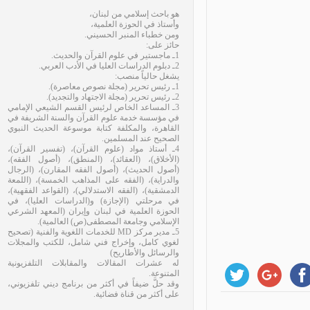
هو باحث إسلامي من لبنان،
وأستاذ في الحوزة العلمية،
ومن خطباء المنبر الحسيني.
حائز على:
1ـ ماجستير في علوم القرآن والحديث.
2ـ دبلوم الدراسات العليا في الأدب العربي.
يشغل حالياً منصب:
1ـ رئيس تحرير (مجلة نصوص معاصرة).
2ـ رئيس تحرير (مجلة الاجتهاد والتجديد).
3ـ المساعد الخاص لرئيس القسم الشيعي الإمامي
في مؤسسة خدمة علوم القرآن والسنة الشريفة في
القاهرة، والمكلفة كتابة موسوعة الحديث النبوي
الصحيح عند المسلمين.
4ـ أستاذ مواد (علوم القرآن)، (تفسير القرآن)،
(الأخلاق)، (العقائد)، (المنطق)، (أصول الفقه)،
(أصول الحديث)، (أصول الفقه المقارن)، (الرجال
والدراية)، (الفقه على المذاهب الخمسة)، (اللمعة
الدمشقية)، (الفقه الاستدلالي)، (القواعد الفقهية)،
في مرحلتي (الإجازة) و(الدراسات العليا)، في
الحوزة العلمية في لبنان وإيران (المعهد الشرعي
الإسلامي وجامعة المصطفى(ص) العالمية).
5ـ مدير مركز MD للخدمات اللغوية والفنية (تصحيح
لغوي كامل، وإخراج فني شامل، للكتب والمجلات
والرسائل والأطاريح)
له عشرات المقالات والمقابلات التلفزيونية
المتنوعة.
وقد حلَّ ضيفاً في أكثر من برنامج ديني تلفزيوني،
على أكثر من قناة فضائية.