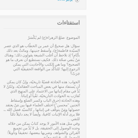
استفتاءات
الموضوع: ضلعُ الزهراء(ع) لم يُكْسَرْ
سؤال: هل صحيحٌ أن عمر بن الخطّاب هو الذي عصر
السيّدة فاطمة(ع)، وأسقط جنينها، وماتَتْ بعد ذلك
بأيّامٍ؟ إذ نلاحظ أن أغلب الشيعة يقولون ذلك؛ وهناك
مَنْ ينفي صحّة ذلك. فكيف نستطيع أن نعرف ما هو
الصحيح؟ وما هي الكتب والأحاديث التي يمكن
الرجوع إليها؛ للتأكُّد من الواقعة الحقيقيّة التي
جَرَتْ؟
الجواب: هذه الحادثة قضيّةٌ تاريخيّة، وإنْ كان يمكن
أن يُستفاد منها في بعض المباحث العقائديّة، ولكنْ لا
بُدَّ في مقام إثباتها من الاعتماد على المنهج الذي
تُقارَب به الحوادث التاريخيّة، نَفْياً أو إثباتاً.
وهذه الحادثة (حرق الباب وكسر الضلع وإسقاط
الجنين “محسن”) اختلف العلماء فيها بين مَنْ يعتقد
حصولها ومَنْ يتوقَّف في إثباتها ـ كالسيّد فضل الله ـ،
فلا يرى أدلّة الإثبات كافيةً، وأيضاً لا يجد دليلاً تامّاً
للنفي…
وفي مثل هذه الأمور لا يوجد كتابٌ يمكن من خلاله
وحده الوصول إلى الحقيقة، بل لا بُدَّ من تجميع
القرائن والشواهد، وضربها ببعضها، تحقيقاً وتأويلاً؛
للوصول إلى قناعةٍ معيَّنة…