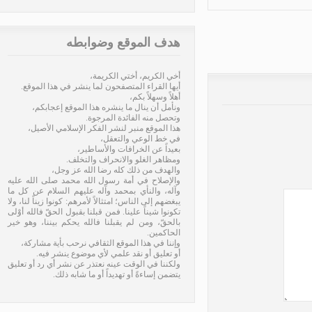
وت الشيخ محمد عباس دهيني
»
هدف الموقع وضوابطه
أخي الكريم، أختي الكريمة،
أيها القراء المتصفحون لما ينشر في هذا الموقع.
أهلاً وسهلاً بكم،
ونأمل أن ينال ما ينشره هذا الموقع إعجابكم،
وتحصل منه الفائدة المرجوة.
هذا الموقع منبر لنشر الفكر الإسلامي الأصيل،
في خط الوعي والتعقل،
بعيداً عن الخرافات والأساطير،
ومظاهر الغلو والانحراف والتخلف.
والهدف من ذلك كله رضا الله عز وجل،
والإصلاح في أمة رسول الله محمد صلى الله عليه
وآله، والنأي بمحمد وآله عليهم السلام عن كل ما
يبغضهم إلى الناس؛ امتثالاً لأمرهم: كونوا زيناً لنا، ولا
تكونوا شيناً علينا. فمن قبلنا بقبول الحقّ فالله أوْلى
بالحقّ، ومن لم يقبلنا فالله يحكم بيننا، وهو خير
الحاكمين.
وإننا في هذا الموقع الثقافي نرحب بأية مشاركة،
أو تعليق أو نقد علمي لأي موضوع ينشر فيه.
ولكننا في الوقت عينه نعتذر عن نشر أي رد أو تعليق
يتضمن إساءةً أو تهديداً أو ما شابه ذلك.