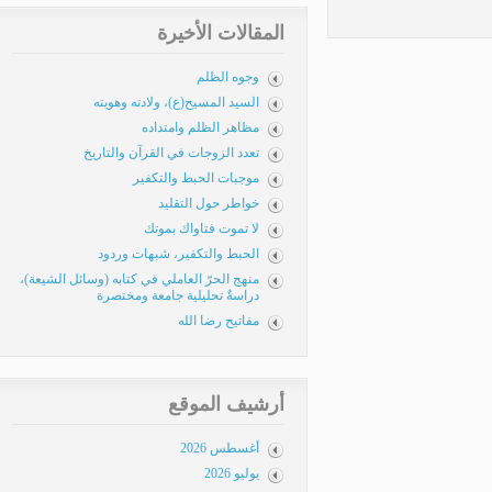
المقالات الأخيرة
وجوه الظلم
السيد المسيح(ع)، ولادته وهويته
مظاهر الظلم وامتداده
تعدد الزوجات في القرآن والتاريخ
موجبات الحبط والتكفير
خواطر حول التقليد
لا تموت فتاواك بموتك
الحبط والتكفير، شبهات وردود
منهج الحرّ العاملي في كتابه (وسائل الشيعة)،
دراسةٌ تحليلية جامعة ومختصرة
مفاتيح رضا الله
أرشيف الموقع
أغسطس 2026
يوليو 2026