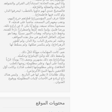
وأنا أنفي هذه الحادثة؛ استناداً إلى القرائن والشواهد
التاريخيّة والعقليّة والعُرْفيّة…
فالصحيحُ عندي أنهم جاؤوا بالحَطَب؛ ليحرقوا الدار،
ولو كانت فيها فاطمة(ع)…
فلمّا عرف أمير المؤمنين(ع) قَصْدَهم خرج إليهم،
وذهب معهم إلى المسجد، ماشياً على قدمَيْه، لا
مسحوباً بنجائد سيفه، وبايع أبا بكر، لا عن إرادةٍ تامّة،
ورضا قلبيّ، وإنما بايعه كُرْهاً واضطراراً؛ دَرْءاً للفتنة،
وحَفِظ دارَه وعيالَه، وهدأت الأمور نسبيّاً. وهذا هو
تصرُّف العاقل الحكيم في مثل هذه المواقف.
وعليه، لم يحترق الباب، ولا الدار، ولم تُعْصَر
الزهراء(ع)، ولم ينكسر ضلعُها، ولم يسقُطْ لها
جنينٌ…
نعم، كانت المقدّمات مهيّأةً لكلّ ذلك…
وأسقط ذلك كلَّه وَعْيُ الإمام(ع) وحكمتُه…
وماتَتْ(ع) بعد ذلك بشهرين ونصف (75 يوماً)؛ حُزْناً
وكَمَداً على أبيها، وعلى مظلوميّة زوجها (غَصْب
الخلافة)، وعلى مظلوميّتها (غَصْب فَدَك)، وكانت أوّل
اللاحقين بأبيها النبيّ الأكرم(ص)…
وتلك ظلاماتٌ لا نظير لها في التاريخ… وليس هناك
داعٍ لزيادةٍ في الأحداث لإثبات المظلوميّة ووقوع
العدوان...
محتويات الموقع