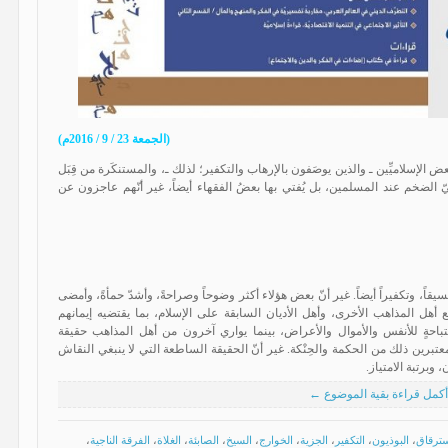
(الجمعة 23 / 9 / 2016م)
 الإسلاميِّين ـ والذين يوصَفون بالإرهاب والتكفير؛ لذلك ـ، والمستنكَرة من قِبَل
ديثيّ الضخم عند المسلمين، بل يُفتي بها بعضُ الفقهاء أيضاً، غير أنّهم عاجزون عن
سيقاً، وتكفيراً أيضاً. غير أنّ بعض هؤلاء أكثر وضوحاً وصراحةً، وأشدّ حمأةً، وأمضى
ع أهل المذاهب الأخرى، وأهل الأديان السابقة على الإسلام، بما يقتضيه إيمانهم
باحةٍ للأنفس والأموال والأعراض، بينما يواري آخرون من أهل المذاهب حقيقة
عتبرين ذلك من الحكمة والحِنْكة. غير أنّ الحقيقة الساطعة التي لا ينبغي النقاش
 وبرتبة الامتياز.
أكمل قراءة بقية الموضوع ←
سترقاق
،
البوذيون
،
التكفير
،
الجزية
،
الخوارج
،
السيخ
،
الصابئة
،
الغلاة
،
الفرقة الناجية
،