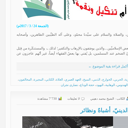
(الجمعة 24 / 3 / 2017م)
 والصلاة والسلام على سيِّدنا محمّدٍ، وعلى آله الطيِّبين الطاهرين، وأصحابه
 الإسلاميِّين ـ والذين يوصَفون بالإرهاب والتكفير؛ لذلك ـ، والمستنكَرة من قِبَل
ديثيّ الضخم عند المسلمين، بل يُفتي بها بعضُ الفقهاء أيضاً، غير أنّهم عاجزون عن
أكمل قراءة بقية الموضوع ←
ية
،
الحربي
،
الخوارج
،
الذمي
،
السيخ
،
العهد العمري
،
الغلاة
،
الكتابي
،
المجبرة
،
المخالفون
،
الهندوس
،
الوهابية
،
اليهود
،
حجة الوداع
،
نصارى نجران
الكاتب :
الشیخ محمد دهیني
لا تعليقات
7٬730 مشاهدة
ينيّ، أشباهٌ ونظائر