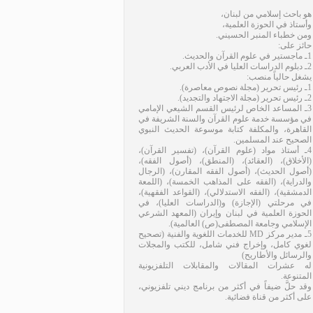
هو باحث إسلامي من لبنان،
وأستاذ في الحوزة العلمية،
ومن خطباء المنبر الحسيني.
حائز على:
1ـ ماجستير في علوم القرآن والحديث.
2ـ دبلوم الدراسات العليا في الأدب العربي.
يشغل حالياً منصب:
1ـ رئيس تحرير (مجلة نصوص معاصرة).
2ـ رئيس تحرير (مجلة الاجتهاد والتجديد).
3ـ المساعد الخاص لرئيس القسم الشيعي الإمامي
في مؤسسة خدمة علوم القرآن والسنة الشريفة في
القاهرة، والمكلفة كتابة موسوعة الحديث النبوي
الصحيح عند المسلمين.
4ـ أستاذ مواد (علوم القرآن)، (تفسير القرآن)،
(الأخلاق)، (العقائد)، (المنطق)، (أصول الفقه)،
(أصول الحديث)، (أصول الفقه المقارن)، (الرجال
والدراية)، (الفقه على المذاهب الخمسة)، (اللمعة
الدمشقية)، (الفقه الاستدلالي)، (القواعد الفقهية)،
في مرحلتي (الإجازة) و(الدراسات العليا)، في
الحوزة العلمية في لبنان وإيران (المعهد الشرعي
الإسلامي وجامعة المصطفى(ص) العالمية).
5ـ مدير مركز MD للخدمات اللغوية والفنية (تصحيح
لغوي كامل، وإخراج فني شامل، للكتب والمجلات
والرسائل والأطاريح)
له عشرات المقالات والمقابلات التلفزيونية
المتنوعة.
وقد حلَّ ضيفاً في أكثر من برنامج ديني تلفزيوني،
على أكثر من قناة فضائية.