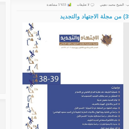
ب :
الشیخ محمد دهیني
لا تعليقات
5٬633 مشاهدة