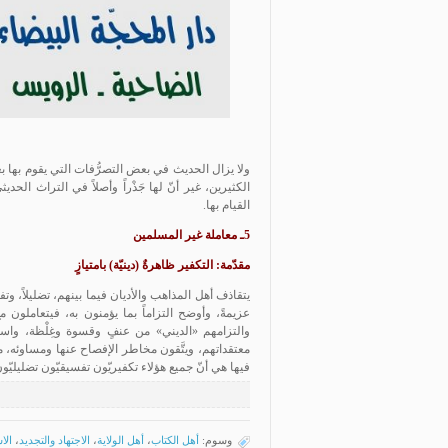
ولا يزال الحديث في بعض التصرُّفات التي يقوم بها بعض
الكثيرين، غير أنّ لها جَذْراً وأصلاً في التراث الح
القيام بها.
5ـ معاملة غير المسلمين
مقدّمة: التكفير ظاهرةٌ (دينيّة) بامتيازٍ
يتقاذف أهل المذاهب والأديان فيما بينهم، تضليلاً، وتف
عزيمةً، وأوضح التزاماً بما يؤمنون به، فيتعاملون م
والتزامهم «الديني» من عنفٍ وقسوة وغِلْظة، واست
معتقداتهم، ويتَّقون مخاطر الإفصاح عنها ومساوئه، م
فيها هي أنّ جميع هؤلاء تكفيريّون تفسيقيّون تضليليّون،
وسوم:
أهل الكتاب
،
أهل الولاية
،
الاجتهاد والتجديد
،
الا