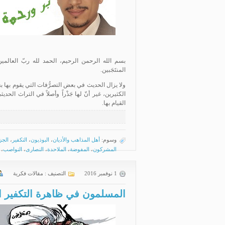
بسم الله الرحمن الرحيم، الحمد لله ربّ العالمين،
المنتَجَبين.
ولا يزال الحديث في بعض التصرُّفات التي يقوم بها بعض
الكثيرين، غير أنّ لها جَذْراً وأصلاً في التراث الح
القيام بها.
وسوم:
أهل المذاهب والأديان
،
البوذيون
،
التكفير
،
الجز
المشركون
،
المفوضة
،
الملاحدة
،
النصارى
،
النواصب
،
1 نوفمبر 2016
التصنيف :
مقالات فكرية
المسلمون في ظاهرة التكفير الد