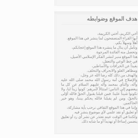
هدف الموقع وضوابطه
أخي الكريم، أختي الكريمة،
أيها القراء المتصفحون لما ينشر في هذا الموقع.
أهلاً وسهلاً بكم،
ونأمل أن ينال ما ينشره هذا الموقع إعجابكم،
وتحصل منه الفائدة المرجوة.
هذا الموقع منبر لنشر الفكر الإسلامي الأصيل،
في خط الوعي والتعقل،
بعيداً عن الخرافات والأساطير،
ومظاهر الغلو والانحراف والتخلف.
والهدف من ذلك كله رضا الله عز وجل،
والإصلاح في أمة رسول الله محمد صلى الله عليه
وآله، والنأي بمحمد وآله عليهم السلام عن كل ما
يبغضهم إلى الناس؛ امتثالاً لأمرهم: كونوا زيناً لنا، ولا
تكونوا شيناً علينا. فمن قبلنا بقبول الحقّ فالله أوْلى
بالحقّ، ومن لم يقبلنا فالله يحكم بيننا، وهو خير
الحاكمين.
وإننا في هذا الموقع الثقافي نرحب بأية مشاركة،
أو تعليق أو نقد علمي لأي موضوع ينشر فيه.
ولكننا في الوقت عينه نعتذر عن نشر أي رد أو تعليق
يتضمن إساءةً أو تهديداً أو ما شابه ذلك.