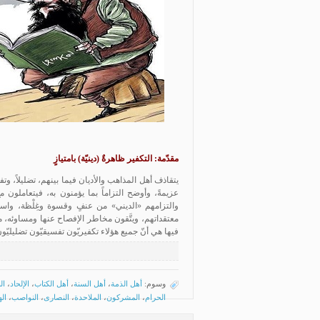
مقدّمة: التكفير ظاهرةٌ (دينيّة) بامتيازٍ
يتقاذف أهل المذاهب والأديان فيما بينهم، تضليلاً، وتف
عزيمةً، وأوضح التزاماً بما يؤمنون به، فيتعاملون م
والتزامهم «الديني» من عنفٍ وقسوة وغِلْظة، واست
معتقداتهم، ويتَّقون مخاطر الإفصاح عنها ومساوئه، م
فيها هي أنّ جميع هؤلاء تكفيريّون تفسيقيّون تضليليّون،
وسوم:
أهل الذمة
،
أهل السنة
،
أهل الكتاب
،
الإلحاد
،
ال
الحرام
،
المشركون
،
الملاحدة
،
النصارى
،
النواصب
،
ال