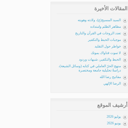
المقالات الأخيرة
السيد المسيح(ع)، ولادته وهويته
مظاهر الظلم وامتداده
تعدد الزوجات في القرآن والتاريخ
موجبات الحبط والتكفير
خواطر حول التقليد
لا تموت فتاواك بموتك
الحبط والتكفير، شبهات وردود
منهج الحرّ العاملي في كتابه (وسائل الشيعة)،
دراسةٌ تحليلية جامعة ومختصرة
مفاتيح رضا الله
الرضا الإلهي
أرشيف الموقع
يوليو 2026
يونيو 2026