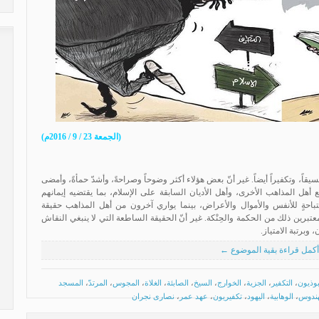
(الجمعة 23 / 9 / 2016م)
سيقاً، وتكفيراً أيضاً. غير أنّ بعض هؤلاء أكثر وضوحاً وصراحةً، وأشدّ حمأةً، وأمضى
ع أهل المذاهب الأخرى، وأهل الأديان السابقة على الإسلام، بما يقتضيه إيمانهم
باحةٍ للأنفس والأموال والأعراض، بينما يواري آخرون من أهل المذاهب حقيقة
عتبرين ذلك من الحكمة والحِنْكة. غير أنّ الحقيقة الساطعة التي لا ينبغي النقاش
 وبرتبة الامتياز.
أكمل قراءة بقية الموضوع ←
بوذيون
،
التكفير
،
الجزية
،
الخوارج
،
السيخ
،
الصابئة
،
الغلاة
،
المجوس
،
المرتدّ
،
المسجد
هندوس
،
الوهابية
،
اليهود
،
تكفيريون
،
عهد عمر
،
نصارى نجران