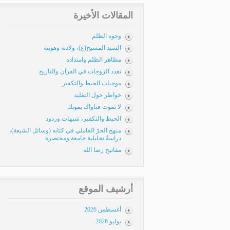
المقالات الأخيرة
وجوه الظلم
السيد المسيح(ع)، ولادته وهويته
مظاهر الظلم وامتداده
تعدد الزوجات في القرآن والتاريخ
موجبات الحبط والتكفير
خواطر حول التقليد
لا تموت فتاواك بموتك
الحبط والتكفير، شبهات وردود
منهج الحرّ العاملي في كتابه (وسائل الشيعة)،
دراسةٌ تحليلية جامعة ومختصرة
مفاتيح رضا الله
أرشيف الموقع
أغسطس 2026
يوليو 2026