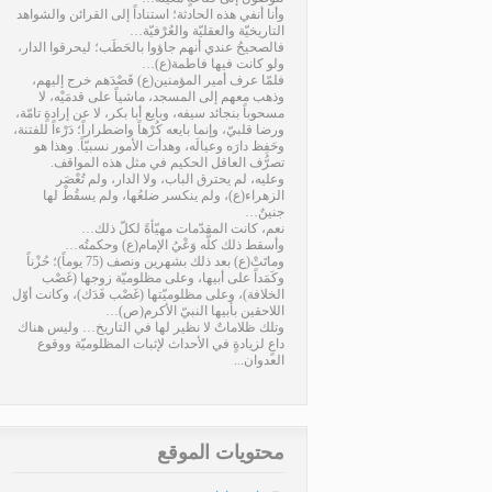
وأنا أنفي هذه الحادثة؛ استناداً إلى القرائن والشواهد
التاريخيّة والعقليّة والعُرْفيّة…
فالصحيحُ عندي أنهم جاؤوا بالحَطَب؛ ليحرقوا الدار،
ولو كانت فيها فاطمة(ع)…
فلمّا عرف أمير المؤمنين(ع) قَصْدَهم خرج إليهم،
وذهب معهم إلى المسجد، ماشياً على قدمَيْه، لا
مسحوباً بنجائد سيفه، وبايع أبا بكر، لا عن إرادةٍ تامّة،
ورضا قلبيّ، وإنما بايعه كُرْهاً واضطراراً؛ دَرْءاً للفتنة،
وحَفِظ دارَه وعيالَه، وهدأت الأمور نسبيّاً. وهذا هو
تصرُّف العاقل الحكيم في مثل هذه المواقف.
وعليه، لم يحترق الباب، ولا الدار، ولم تُعْصَر
الزهراء(ع)، ولم ينكسر ضلعُها، ولم يسقُطْ لها
جنينٌ…
نعم، كانت المقدّمات مهيّأةً لكلّ ذلك…
وأسقط ذلك كلَّه وَعْيُ الإمام(ع) وحكمتُه…
وماتَتْ(ع) بعد ذلك بشهرين ونصف (75 يوماً)؛ حُزْناً
وكَمَداً على أبيها، وعلى مظلوميّة زوجها (غَصْب
الخلافة)، وعلى مظلوميّتها (غَصْب فَدَك)، وكانت أوّل
اللاحقين بأبيها النبيّ الأكرم(ص)…
وتلك ظلاماتٌ لا نظير لها في التاريخ… وليس هناك
داعٍ لزيادةٍ في الأحداث لإثبات المظلوميّة ووقوع
العدوان...
محتويات الموقع