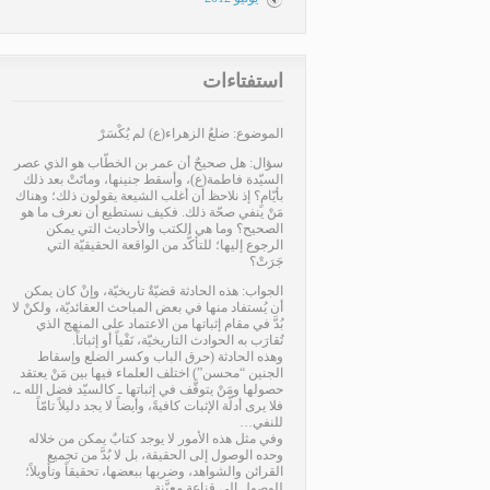
استفتاءات
الموضوع: ضلعُ الزهراء(ع) لم يُكْسَرْ
سؤال: هل صحيحٌ أن عمر بن الخطّاب هو الذي عصر
السيّدة فاطمة(ع)، وأسقط جنينها، وماتَتْ بعد ذلك
بأيّامٍ؟ إذ نلاحظ أن أغلب الشيعة يقولون ذلك؛ وهناك
مَنْ ينفي صحّة ذلك. فكيف نستطيع أن نعرف ما هو
الصحيح؟ وما هي الكتب والأحاديث التي يمكن
الرجوع إليها؛ للتأكُّد من الواقعة الحقيقيّة التي
جَرَتْ؟
الجواب: هذه الحادثة قضيّةٌ تاريخيّة، وإنْ كان يمكن
أن يُستفاد منها في بعض المباحث العقائديّة، ولكنْ لا
بُدَّ في مقام إثباتها من الاعتماد على المنهج الذي
تُقارَب به الحوادث التاريخيّة، نَفْياً أو إثباتاً.
وهذه الحادثة (حرق الباب وكسر الضلع وإسقاط
الجنين “محسن”) اختلف العلماء فيها بين مَنْ يعتقد
حصولها ومَنْ يتوقَّف في إثباتها ـ كالسيّد فضل الله ـ،
فلا يرى أدلّة الإثبات كافيةً، وأيضاً لا يجد دليلاً تامّاً
للنفي…
وفي مثل هذه الأمور لا يوجد كتابٌ يمكن من خلاله
وحده الوصول إلى الحقيقة، بل لا بُدَّ من تجميع
القرائن والشواهد، وضربها ببعضها، تحقيقاً وتأويلاً؛
للوصول إلى قناعةٍ معيَّنة…