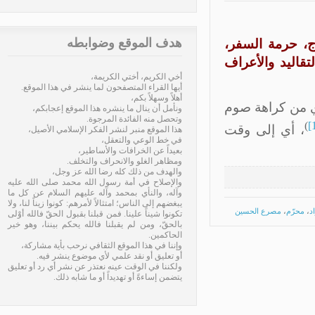
هدف الموقع وضوابطه
، حرمة السفر،
اليد والأعراف
أخي الكريم، أختي الكريمة،
أيها القراء المتصفحون لما ينشر في هذا الموقع.
أهلاً وسهلاً بكم،
ي من كراهة صوم
ونأمل أن ينال ما ينشره هذا الموقع إعجابكم،
وتحصل منه الفائدة المرجوة.
، أي إلى وقت
هذا الموقع منبر لنشر الفكر الإسلامي الأصيل،
في خط الوعي والتعقل،
بعيداً عن الخرافات والأساطير،
ومظاهر الغلو والانحراف والتخلف.
والهدف من ذلك كله رضا الله عز وجل،
والإصلاح في أمة رسول الله محمد صلى الله عليه
وآله، والنأي بمحمد وآله عليهم السلام عن كل ما
يبغضهم إلى الناس؛ امتثالاً لأمرهم: كونوا زيناً لنا، ولا
محرّم
،
مصرع الحسين
تكونوا شيناً علينا. فمن قبلنا بقبول الحقّ فالله أوْلى
بالحقّ، ومن لم يقبلنا فالله يحكم بيننا، وهو خير
الحاكمين.
وإننا في هذا الموقع الثقافي نرحب بأية مشاركة،
أو تعليق أو نقد علمي لأي موضوع ينشر فيه.
ولكننا في الوقت عينه نعتذر عن نشر أي رد أو تعليق
يتضمن إساءةً أو تهديداً أو ما شابه ذلك.