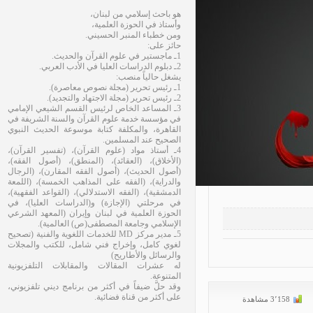
هو باحث إسلامي من لبنان،
وأستاذ في الحوزة العلمية،
ومن خطباء المنبر الحسيني.
حائز على:
1ـ ماجستير في علوم القرآن والحديث.
2ـ دبلوم الدراسات العليا في الأدب العربي.
يشغل حالياً منصب:
1ـ رئيس تحرير (مجلة نصوص معاصرة).
2ـ رئيس تحرير (مجلة الاجتهاد والتجديد).
3ـ المساعد الخاص لرئيس القسم الشيعي الإمامي
في مؤسسة خدمة علوم القرآن والسنة الشريفة في
القاهرة، والمكلفة كتابة موسوعة الحديث النبوي
الصحيح عند المسلمين.
4ـ أستاذ مواد (علوم القرآن)، (تفسير القرآن)،
(الأخلاق)، (العقائد)، (المنطق)، (أصول الفقه)،
(أصول الحديث)، (أصول الفقه المقارن)، (الرجال
والدراية)، (الفقه على المذاهب الخمسة)، (اللمعة
الدمشقية)، (الفقه الاستدلالي)، (القواعد الفقهية)،
في مرحلتي (الإجازة) و(الدراسات العليا)، في
الحوزة العلمية في لبنان وإيران (المعهد الشرعي
الإسلامي وجامعة المصطفى(ص) العالمية).
5ـ مدير مركز MD للخدمات اللغوية والفنية (تصحيح
لغوي كامل، وإخراج فني شامل، للكتب والمجلات
والرسائل والأطاريح)
له عشرات المقالات والمقابلات التلفزيونية
المتنوعة.
وقد حلَّ ضيفاً في أكثر من برنامج ديني تلفزيوني،
على أكثر من قناة فضائية.
3٬158 مشاهدة