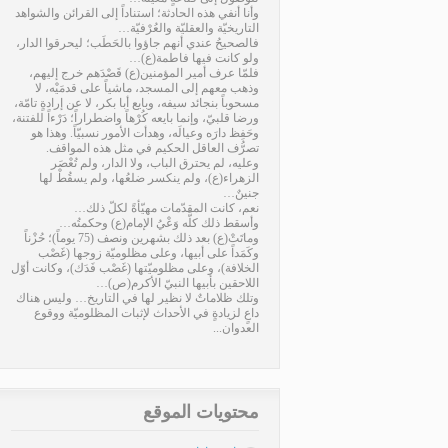
وأنا أنفي هذه الحادثة؛ استناداً إلى القرائن والشواهد
التاريخيّة والعقليّة والعُرْفيّة…
فالصحيحُ عندي أنهم جاؤوا بالحَطَب؛ ليحرقوا الدار،
ولو كانت فيها فاطمة(ع)…
فلمّا عرف أمير المؤمنين(ع) قَصْدَهم خرج إليهم،
وذهب معهم إلى المسجد، ماشياً على قدمَيْه، لا
مسحوباً بنجائد سيفه، وبايع أبا بكر، لا عن إرادةٍ تامّة،
ورضا قلبيّ، وإنما بايعه كُرْهاً واضطراراً؛ دَرْءاً للفتنة،
وحَفِظ دارَه وعيالَه، وهدأت الأمور نسبيّاً. وهذا هو
تصرُّف العاقل الحكيم في مثل هذه المواقف.
وعليه، لم يحترق الباب، ولا الدار، ولم تُعْصَر
الزهراء(ع)، ولم ينكسر ضلعُها، ولم يسقُطْ لها
جنينٌ…
نعم، كانت المقدّمات مهيّأةً لكلّ ذلك…
وأسقط ذلك كلَّه وَعْيُ الإمام(ع) وحكمتُه…
وماتَتْ(ع) بعد ذلك بشهرين ونصف (75 يوماً)؛ حُزْناً
وكَمَداً على أبيها، وعلى مظلوميّة زوجها (غَصْب
الخلافة)، وعلى مظلوميّتها (غَصْب فَدَك)، وكانت أوّل
اللاحقين بأبيها النبيّ الأكرم(ص)…
وتلك ظلاماتٌ لا نظير لها في التاريخ… وليس هناك
داعٍ لزيادةٍ في الأحداث لإثبات المظلوميّة ووقوع
العدوان...
محتويات الموقع