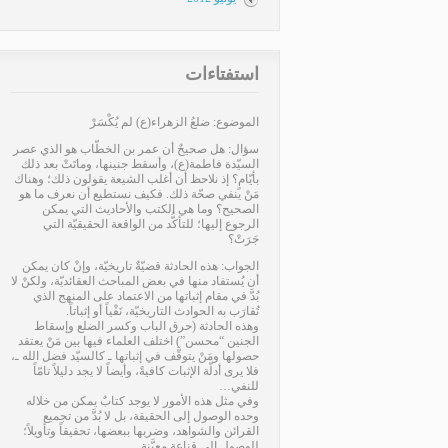
استفتاءات
الموضوع: ضلعُ الزهراء(ع) لم يُكْسَرْ
سؤال: هل صحيحٌ أن عمر بن الخطّاب هو الذي عصر
السيّدة فاطمة(ع)، وأسقط جنينها، وماتَتْ بعد ذلك
بأيّامٍ؟ إذ نلاحظ أن أغلب الشيعة يقولون ذلك؛ وهناك
مَنْ ينفي صحّة ذلك. فكيف نستطيع أن نعرف ما هو
الصحيح؟ وما هي الكتب والأحاديث التي يمكن
الرجوع إليها؛ للتأكُّد من الواقعة الحقيقيّة التي
جَرَتْ؟
الجواب: هذه الحادثة قضيّةٌ تاريخيّة، وإنْ كان يمكن
أن يُستفاد منها في بعض المباحث العقائديّة، ولكنْ لا
بُدَّ في مقام إثباتها من الاعتماد على المنهج الذي
تُقارَب به الحوادث التاريخيّة، نَفْياً أو إثباتاً.
وهذه الحادثة (حرق الباب وكسر الضلع وإسقاط
الجنين “محسن”) اختلف العلماء فيها بين مَنْ يعتقد
حصولها ومَنْ يتوقَّف في إثباتها ـ كالسيّد فضل الله ـ،
فلا يرى أدلّة الإثبات كافيةً، وأيضاً لا يجد دليلاً تامّاً
للنفي…
وفي مثل هذه الأمور لا يوجد كتابٌ يمكن من خلاله
وحده الوصول إلى الحقيقة، بل لا بُدَّ من تجميع
القرائن والشواهد، وضربها ببعضها، تحقيقاً وتأويلاً؛
للوصول إلى قناعةٍ معيَّنة…