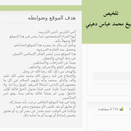
هدف الموقع وضوابطه
أخي الكريم، أختي الكريمة،
أيها القراء المتصفحون لما ينشر في هذا الموقع.
أهلاً وسهلاً بكم،
ونأمل أن ينال ما ينشره هذا الموقع إعجابكم،
وتحصل منه الفائدة المرجوة.
هذا الموقع منبر لنشر الفكر الإسلامي الأصيل،
في خط الوعي والتعقل،
بعيداً عن الخرافات والأساطير،
ومظاهر الغلو والانحراف والتخلف.
والهدف من ذلك كله رضا الله عز وجل،
والإصلاح في أمة رسول الله محمد صلى الله عليه
وآله، والنأي بمحمد وآله عليهم السلام عن كل ما
يبغضهم إلى الناس؛ امتثالاً لأمرهم: كونوا زيناً لنا، ولا
تكونوا شيناً علينا. فمن قبلنا بقبول الحقّ فالله أوْلى
بالحقّ، ومن لم يقبلنا فالله يحكم بيننا، وهو خير
الحاكمين.
وإننا في هذا الموقع الثقافي نرحب بأية مشاركة،
أو تعليق أو نقد علمي لأي موضوع ينشر فيه.
ولكننا في الوقت عينه نعتذر عن نشر أي رد أو تعليق
يتضمن إساءةً أو تهديداً أو ما شابه ذلك.