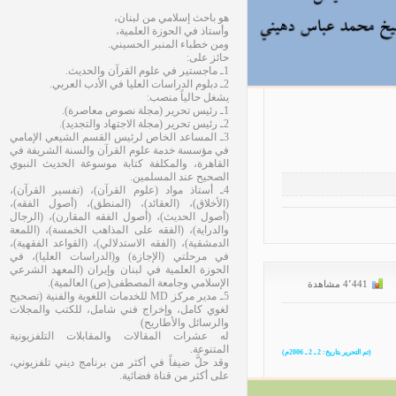
هو باحث إسلامي من لبنان،
وأستاذ في الحوزة العلمية،
ومن خطباء المنبر الحسيني.
حائز على:
1ـ ماجستير في علوم القرآن والحديث.
2ـ دبلوم الدراسات العليا في الأدب العربي.
يشغل حالياً منصب:
1ـ رئيس تحرير (مجلة نصوص معاصرة).
2ـ رئيس تحرير (مجلة الاجتهاد والتجديد).
3ـ المساعد الخاص لرئيس القسم الشيعي الإمامي
في مؤسسة خدمة علوم القرآن والسنة الشريفة في
القاهرة، والمكلفة كتابة موسوعة الحديث النبوي
الصحيح عند المسلمين.
4ـ أستاذ مواد (علوم القرآن)، (تفسير القرآن)،
(الأخلاق)، (العقائد)، (المنطق)، (أصول الفقه)،
(أصول الحديث)، (أصول الفقه المقارن)، (الرجال
والدراية)، (الفقه على المذاهب الخمسة)، (اللمعة
الدمشقية)، (الفقه الاستدلالي)، (القواعد الفقهية)،
في مرحلتي (الإجازة) و(الدراسات العليا)، في
الحوزة العلمية في لبنان وإيران (المعهد الشرعي
الإسلامي وجامعة المصطفى(ص) العالمية).
5ـ مدير مركز MD للخدمات اللغوية والفنية (تصحيح
لغوي كامل، وإخراج فني شامل، للكتب والمجلات
والرسائل والأطاريح)
له عشرات المقالات والمقابلات التلفزيونية
المتنوعة.
وقد حلَّ ضيفاً في أكثر من برنامج ديني تلفزيوني،
على أكثر من قناة فضائية.