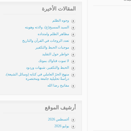
المقالات الأخيرة
وجوه الظلم
السيد المسيح(ع)، ولادته وهويته
مظاهر الظلم وامتداده
تعدد الزوجات في القرآن والتاريخ
موجبات الحبط والتكفير
خواطر حول التقليد
لا تموت فتاواك بموتك
الحبط والتكفير، شبهات وردود
منهج الحرّ العاملي في كتابه (وسائل الشيعة)،
دراسةٌ تحليلية جامعة ومختصرة
مفاتيح رضا الله
أرشيف الموقع
أغسطس 2026
يوليو 2026