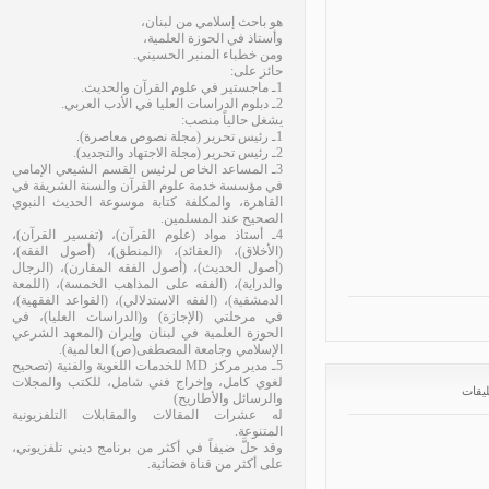
هو باحث إسلامي من لبنان،
وأستاذ في الحوزة العلمية،
ومن خطباء المنبر الحسيني.
حائز على:
1ـ ماجستير في علوم القرآن والحديث.
2ـ دبلوم الدراسات العليا في الأدب العربي.
يشغل حالياً منصب:
1ـ رئيس تحرير (مجلة نصوص معاصرة).
2ـ رئيس تحرير (مجلة الاجتهاد والتجديد).
3ـ المساعد الخاص لرئيس القسم الشيعي الإمامي
في مؤسسة خدمة علوم القرآن والسنة الشريفة في
القاهرة، والمكلفة كتابة موسوعة الحديث النبوي
الصحيح عند المسلمين.
4ـ أستاذ مواد (علوم القرآن)، (تفسير القرآن)،
(الأخلاق)، (العقائد)، (المنطق)، (أصول الفقه)،
(أصول الحديث)، (أصول الفقه المقارن)، (الرجال
والدراية)، (الفقه على المذاهب الخمسة)، (اللمعة
الدمشقية)، (الفقه الاستدلالي)، (القواعد الفقهية)،
في مرحلتي (الإجازة) و(الدراسات العليا)، في
الحوزة العلمية في لبنان وإيران (المعهد الشرعي
الإسلامي وجامعة المصطفى(ص) العالمية).
5ـ مدير مركز MD للخدمات اللغوية والفنية (تصحيح
لغوي كامل، وإخراج فني شامل، للكتب والمجلات
قات
والرسائل والأطاريح)
له عشرات المقالات والمقابلات التلفزيونية
المتنوعة.
وقد حلَّ ضيفاً في أكثر من برنامج ديني تلفزيوني،
على أكثر من قناة فضائية.