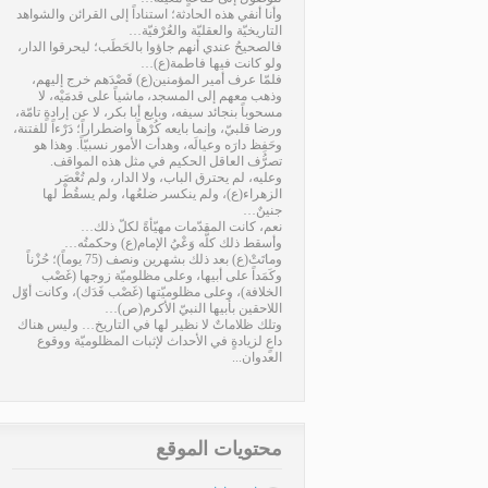
وأنا أنفي هذه الحادثة؛ استناداً إلى القرائن والشواهد
التاريخيّة والعقليّة والعُرْفيّة…
فالصحيحُ عندي أنهم جاؤوا بالحَطَب؛ ليحرقوا الدار،
ولو كانت فيها فاطمة(ع)…
فلمّا عرف أمير المؤمنين(ع) قَصْدَهم خرج إليهم،
وذهب معهم إلى المسجد، ماشياً على قدمَيْه، لا
مسحوباً بنجائد سيفه، وبايع أبا بكر، لا عن إرادةٍ تامّة،
ورضا قلبيّ، وإنما بايعه كُرْهاً واضطراراً؛ دَرْءاً للفتنة،
وحَفِظ دارَه وعيالَه، وهدأت الأمور نسبيّاً. وهذا هو
تصرُّف العاقل الحكيم في مثل هذه المواقف.
وعليه، لم يحترق الباب، ولا الدار، ولم تُعْصَر
الزهراء(ع)، ولم ينكسر ضلعُها، ولم يسقُطْ لها
جنينٌ…
نعم، كانت المقدّمات مهيّأةً لكلّ ذلك…
وأسقط ذلك كلَّه وَعْيُ الإمام(ع) وحكمتُه…
وماتَتْ(ع) بعد ذلك بشهرين ونصف (75 يوماً)؛ حُزْناً
وكَمَداً على أبيها، وعلى مظلوميّة زوجها (غَصْب
الخلافة)، وعلى مظلوميّتها (غَصْب فَدَك)، وكانت أوّل
اللاحقين بأبيها النبيّ الأكرم(ص)…
وتلك ظلاماتٌ لا نظير لها في التاريخ… وليس هناك
داعٍ لزيادةٍ في الأحداث لإثبات المظلوميّة ووقوع
العدوان...
محتويات الموقع