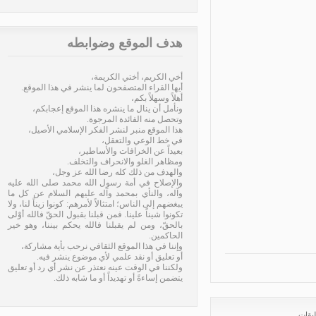
هدف الموقع وضوابطه
أخي الكريم، أختي الكريمة،
أيها القراء المتصفحون لما ينشر في هذا الموقع.
أهلاً وسهلاً بكم،
ونأمل أن ينال ما ينشره هذا الموقع إعجابكم،
وتحصل منه الفائدة المرجوة.
هذا الموقع منبر لنشر الفكر الإسلامي الأصيل،
في خط الوعي والتعقل،
بعيداً عن الخرافات والأساطير،
ومظاهر الغلو والانحراف والتخلف.
والهدف من ذلك كله رضا الله عز وجل،
والإصلاح في أمة رسول الله محمد صلى الله عليه
وآله، والنأي بمحمد وآله عليهم السلام عن كل ما
يبغضهم إلى الناس؛ امتثالاً لأمرهم: كونوا زيناً لنا، ولا
تكونوا شيناً علينا. فمن قبلنا بقبول الحقّ فالله أوْلى
بالحقّ، ومن لم يقبلنا فالله يحكم بيننا، وهو خير
الحاكمين.
وإننا في هذا الموقع الثقافي نرحب بأية مشاركة،
أو تعليق أو نقد علمي لأي موضوع ينشر فيه.
ولكننا في الوقت عينه نعتذر عن نشر أي رد أو تعليق
يتضمن إساءةً أو تهديداً أو ما شابه ذلك.
قات