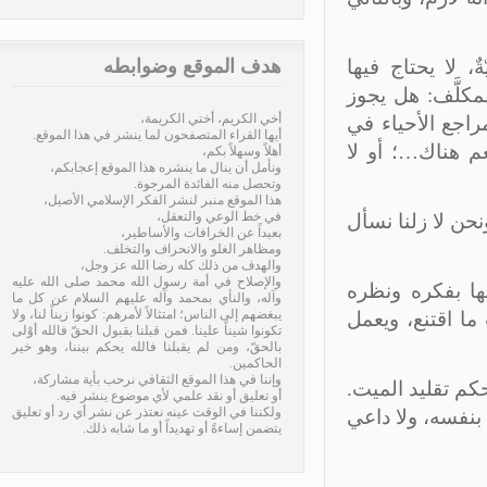
 لا يحتاج فيها
هدف الموقع وضوابطه
مكلَّف: هل يجوز
أخي الكريم، أختي الكريمة،
راجع الأحياء في
أيها القراء المتصفحون لما ينشر في هذا الموقع.
م هناك…؛ أو لا
أهلاً وسهلاً بكم،
ونأمل أن ينال ما ينشره هذا الموقع إعجابكم،
وتحصل منه الفائدة المرجوة.
هذا الموقع منبر لنشر الفكر الإسلامي الأصيل،
في خط الوعي والتعقل،
حن لا زلنا نسأل
بعيداً عن الخرافات والأساطير،
ومظاهر الغلو والانحراف والتخلف.
والهدف من ذلك كله رضا الله عز وجل،
والإصلاح في أمة رسول الله محمد صلى الله عليه
فيها بفكره ونظره
وآله، والنأي بمحمد وآله عليهم السلام عن كل ما
يبغضهم إلى الناس؛ امتثالاً لأمرهم: كونوا زيناً لنا، ولا
 ما اقتنع، ويعمل
تكونوا شيناً علينا. فمن قبلنا بقبول الحقّ فالله أوْلى
بالحقّ، ومن لم يقبلنا فالله يحكم بيننا، وهو خير
الحاكمين.
وإننا في هذا الموقع الثقافي نرحب بأية مشاركة،
م تقليد الميت.
أو تعليق أو نقد علمي لأي موضوع ينشر فيه.
ولكننا في الوقت عينه نعتذر عن نشر أي رد أو تعليق
نفسه، ولا داعي
يتضمن إساءةً أو تهديداً أو ما شابه ذلك.