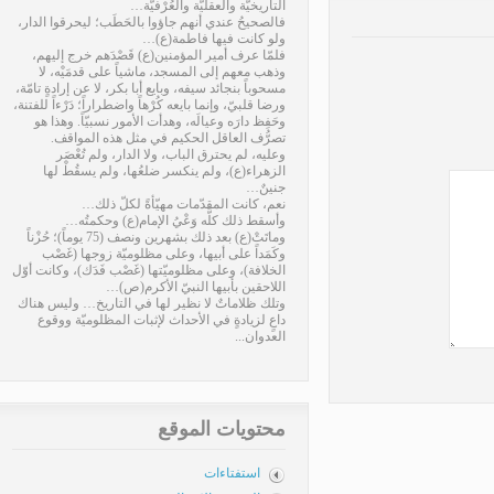
التاريخيّة والعقليّة والعُرْفيّة…
فالصحيحُ عندي أنهم جاؤوا بالحَطَب؛ ليحرقوا الدار،
ولو كانت فيها فاطمة(ع)…
فلمّا عرف أمير المؤمنين(ع) قَصْدَهم خرج إليهم،
وذهب معهم إلى المسجد، ماشياً على قدمَيْه، لا
مسحوباً بنجائد سيفه، وبايع أبا بكر، لا عن إرادةٍ تامّة،
ورضا قلبيّ، وإنما بايعه كُرْهاً واضطراراً؛ دَرْءاً للفتنة،
وحَفِظ دارَه وعيالَه، وهدأت الأمور نسبيّاً. وهذا هو
تصرُّف العاقل الحكيم في مثل هذه المواقف.
وعليه، لم يحترق الباب، ولا الدار، ولم تُعْصَر
الزهراء(ع)، ولم ينكسر ضلعُها، ولم يسقُطْ لها
جنينٌ…
نعم، كانت المقدّمات مهيّأةً لكلّ ذلك…
وأسقط ذلك كلَّه وَعْيُ الإمام(ع) وحكمتُه…
وماتَتْ(ع) بعد ذلك بشهرين ونصف (75 يوماً)؛ حُزْناً
وكَمَداً على أبيها، وعلى مظلوميّة زوجها (غَصْب
الخلافة)، وعلى مظلوميّتها (غَصْب فَدَك)، وكانت أوّل
اللاحقين بأبيها النبيّ الأكرم(ص)…
وتلك ظلاماتٌ لا نظير لها في التاريخ… وليس هناك
داعٍ لزيادةٍ في الأحداث لإثبات المظلوميّة ووقوع
العدوان...
محتويات الموقع
استفتاءات