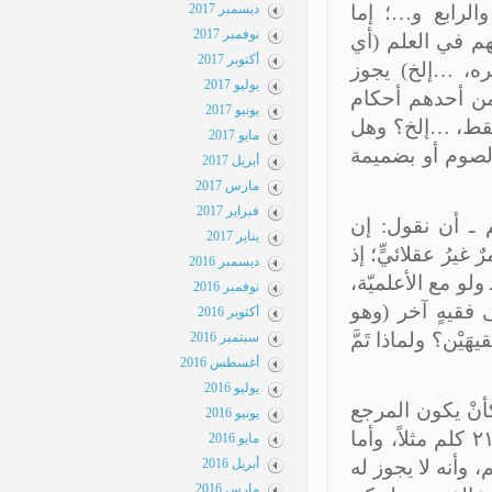
لرابع و…؛ إما
ديسمبر 2017
نوفمبر 2017
م في العلم (أي
أكتوبر 2017
، …إلخ) يجوز
يوليو 2017
من أحدهم أحكام
يونيو 2017
قط، …إلخ؟ وهل
مايو 2017
صوم أو بضميمة
أبريل 2017
مارس 2017
فبراير 2017
ـ أن نقول: إن
يناير 2017
رُ عقلائيٍّ؛ إذ
ديسمبر 2016
لو مع الأعلميّة،
نوفمبر 2016
فقيهٍ آخر (وهو
أكتوبر 2016
ْن؟ ولماذا تَمَّ
سبتمبر 2016
أغسطس 2016
يوليو 2016
نْ يكون المرجع
يونيو 2016
في أحكام الصلاة يفتي بوجوب القصر في الصلاة إذا قطع مسافة ٢١ كلم مثلاً، وأما
مايو 2016
لصوم فيفتي بوجوب الصوم على مَنْ قطع ٢١ كلم، وأنه لا يجوز له
أبريل 2016
مارس 2016