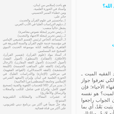
لله؟
هو باحث إسلامي من لبنان،
وأستاذ في الحوزة العلمية،
ومن خطباء المنبر الحسيني.
حائز على:
1ـ ماجستير في علوم القرآن والحديث.
2ـ دبلوم الدراسات العليا في الأدب العربي.
يشغل حالياً منصب:
1ـ رئيس تحرير (مجلة نصوص معاصرة).
2ـ رئيس تحرير (مجلة الاجتهاد والتجديد).
3ـ المساعد الخاص لرئيس القسم الشيعي الإمامي
في مؤسسة خدمة علوم القرآن والسنة الشريفة في
القاهرة، والمكلفة كتابة موسوعة الحديث النبوي
الصحيح عند المسلمين.
4ـ أستاذ مواد (علوم القرآن)، (تفسير القرآن)،
(الأخلاق)، (العقائد)، (المنطق)، (أصول الفقه)،
(أصول الحديث)، (أصول الفقه المقارن)، (الرجال
والدراية)، (الفقه على المذاهب الخمسة)، (اللمعة
الدمشقية)، (الفقه الاستدلالي)، (القواعد الفقهية)،
لفقيه الميت ـ
في مرحلتي (الإجازة) و(الدراسات العليا)، في
الحوزة العلمية في لبنان وإيران (المعهد الشرعي
لكي تعرفوا جواز
الإسلامي وجامعة المصطفى(ص) العالمية).
5ـ مدير مركز MD للخدمات اللغوية والفنية (تصحيح
اء الأحياء؛ فإن
لغوي كامل، وإخراج فني شامل، للكتب والمجلات
الميت؟ هو نفسه
والرسائل والأطاريح)
له عشرات المقالات والمقابلات التلفزيونية
الجواب راجعوا
المتنوعة.
وقد حلَّ ضيفاً في أكثر من برنامج ديني تلفزيوني،
ت بَعْدُ، أي بما
على أكثر من قناة فضائية.
لازمٌ، وبالتالي