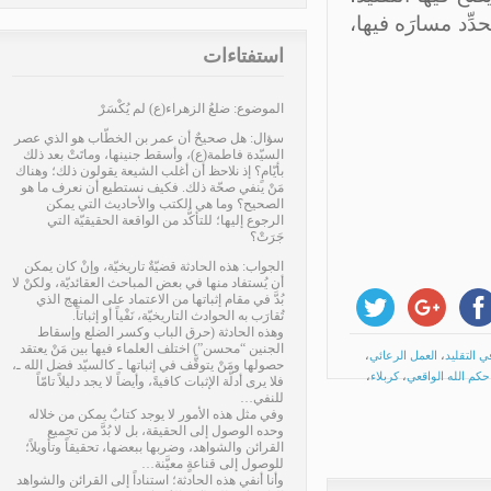
ِّد مسارَه فيها،
استفتاءات
الموضوع: ضلعُ الزهراء(ع) لم يُكْسَرْ
سؤال: هل صحيحٌ أن عمر بن الخطّاب هو الذي عصر
السيّدة فاطمة(ع)، وأسقط جنينها، وماتَتْ بعد ذلك
بأيّامٍ؟ إذ نلاحظ أن أغلب الشيعة يقولون ذلك؛ وهناك
مَنْ ينفي صحّة ذلك. فكيف نستطيع أن نعرف ما هو
الصحيح؟ وما هي الكتب والأحاديث التي يمكن
الرجوع إليها؛ للتأكُّد من الواقعة الحقيقيّة التي
جَرَتْ؟
الجواب: هذه الحادثة قضيّةٌ تاريخيّة، وإنْ كان يمكن
أن يُستفاد منها في بعض المباحث العقائديّة، ولكنْ لا
بُدَّ في مقام إثباتها من الاعتماد على المنهج الذي
تُقارَب به الحوادث التاريخيّة، نَفْياً أو إثباتاً.
وهذه الحادثة (حرق الباب وكسر الضلع وإسقاط
الجنين “محسن”) اختلف العلماء فيها بين مَنْ يعتقد
لتقليد
،
العمل الرعائي
،
حصولها ومَنْ يتوقَّف في إثباتها ـ كالسيّد فضل الله ـ،
م الله الواقعي
،
كربلاء
،
فلا يرى أدلّة الإثبات كافيةً، وأيضاً لا يجد دليلاً تامّاً
للنفي…
موجبات الحبط والتكفير
»
وفي مثل هذه الأمور لا يوجد كتابٌ يمكن من خلاله
وحده الوصول إلى الحقيقة، بل لا بُدَّ من تجميع
القرائن والشواهد، وضربها ببعضها، تحقيقاً وتأويلاً؛
للوصول إلى قناعةٍ معيَّنة…
وأنا أنفي هذه الحادثة؛ استناداً إلى القرائن والشواهد