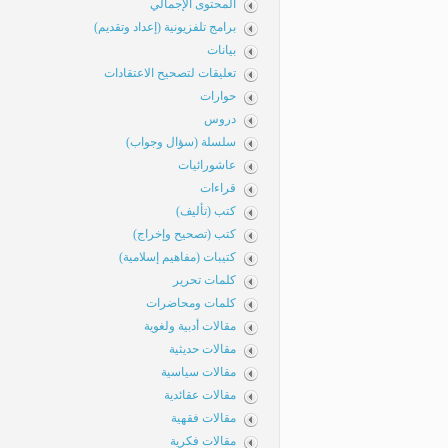
المحتوى الإجمالي
برامج تلفزيونية (إعداد وتقديم)
بيانات
تعليقات لتصحيح الاعتقادات
حوارات
دروس
سلسلة (سؤال وجواب)
عاشورائيات
قراءات
كتب (تأليف)
كتب (تصحيح وإخراج)
كتيبات (مفاهيم إسلامية)
كلمات تحرير
كلمات ومحاضرات
مقالات أدبية ولغوية
مقالات حديثية
مقالات سياسية
مقالات عقائدية
مقالات فقهية
مقالات فكرية