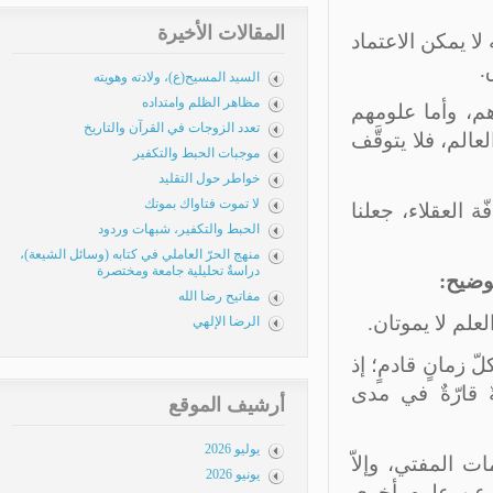
المقالات الأخيرة
 يمكن الاعتماد
السيد المسيح(ع)، ولادته وهويته
مظاهر الظلم وامتداده
، وأما علومهم
تعدد الزوجات في القرآن والتاريخ
لم، فلا يتوقَّف
موجبات الحبط والتكفير
خواطر حول التقليد
لا تموت فتاواك بموتك
العقلاء، جعلنا
الحبط والتكفير، شبهات وردود
منهج الحرّ العاملي في كتابه (وسائل الشيعة)،
دراسةٌ تحليلية جامعة ومختصرة
وضيح:
مفاتيح رضا الله
لم لا يموتان.
الرضا الإلهي
زمانٍ قادمٍ؛ إذ
قارّةٌ في مدى
أرشيف الموقع
يوليو 2026
 المفتي، وإلاّ
يونيو 2026
عن علومٍ أخرى