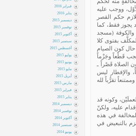
صول مخالفةٍ منه لحكم
فبراير 2016
الأوّل، ووجب عليه
يناير 2016
ازم حكم القصر
ديسمبر 2015
 يجوز فقط، كما
نوفمبر 2015
 والكوفة (مسجد
أكتوبر 2015
كلَّف بفتوى كلا
سبتمبر 2015
 حال كون الصيام
أغسطس 2015
يوليو 2015
َطْعاً وجَزْماً
يونيو 2015
لصلاة قَصْراً ـ
مايو 2015
، والإفطار ليس
أبريل 2015
نعاً تقرُّباً لله
مارس 2015
فبراير 2015
يناير 2015
لَيْن، وكونه قد
ديسمبر 2014
دام عليه، ولكنّ
نوفمبر 2014
لمخالفة في هذه
أكتوبر 2014
زم بالتبعيض في
سبتمبر 2014
يونيو 2014