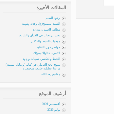
المقالات الأخيرة
وجوه الظلم
السيد المسيح(ع)، ولادته وهويته
مظاهر الظلم وامتداده
تعدد الزوجات في القرآن والتاريخ
موجبات الحبط والتكفير
خواطر حول التقليد
لا تموت فتاواك بموتك
الحبط والتكفير، شبهات وردود
منهج الحرّ العاملي في كتابه (وسائل الشيعة)،
دراسةٌ تحليلية جامعة ومختصرة
مفاتيح رضا الله
أرشيف الموقع
أغسطس 2026
يوليو 2026