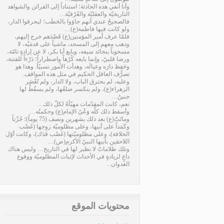
وأنا أنفي هذه الحادثة؛ استناداً إلى القرائن والشواهد
التاريخيّة والعقليّة والعُرْفيّة…
فالصحيحُ عندي أنهم جاؤوا بالحَطَب؛ ليحرقوا الدار،
ولو كانت فيها فاطمة(ع)…
فلمّا عرف أمير المؤمنين(ع) قَصْدَهم خرج إليهم،
وذهب معهم إلى المسجد، ماشياً على قدمَيْه، لا
مسحوباً بنجائد سيفه، وبايع أبا بكر، لا عن إرادةٍ تامّة،
ورضا قلبيّ، وإنما بايعه كُرْهاً واضطراراً؛ دَرْءاً للفتنة،
وحَفِظ دارَه وعيالَه، وهدأت الأمور نسبيّاً. وهذا هو
تصرُّف العاقل الحكيم في مثل هذه المواقف.
وعليه، لم يحترق الباب، ولا الدار، ولم تُعْصَر
الزهراء(ع)، ولم ينكسر ضلعُها، ولم يسقُطْ لها
جنينٌ…
نعم، كانت المقدّمات مهيّأةً لكلّ ذلك…
وأسقط ذلك كلَّه وَعْيُ الإمام(ع) وحكمتُه…
وماتَتْ(ع) بعد ذلك بشهرين ونصف (75 يوماً)؛ حُزْناً
وكَمَداً على أبيها، وعلى مظلوميّة زوجها (غَصْب
الخلافة)، وعلى مظلوميّتها (غَصْب فَدَك)، وكانت أوّل
اللاحقين بأبيها النبيّ الأكرم(ص)…
وتلك ظلاماتٌ لا نظير لها في التاريخ… وليس هناك
داعٍ لزيادةٍ في الأحداث لإثبات المظلوميّة ووقوع
العدوان...
محتويات الموقع