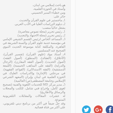
هو باحث إسلامي من لبنان،
وأستاذ في الحوزة العلمية،
ومن خطباء المنبر الحسيني.
حائز على:
1ـ ماجستير في علوم القرآن والحديث.
2ـ دبلوم الدراسات العليا في الأدب العربي.
يشغل حالياً منصب:
1ـ رئيس تحرير (مجلة نصوص معاصرة).
2ـ رئيس تحرير (مجلة الاجتهاد والتجديد).
3ـ المساعد الخاص لرئيس القسم الشيعي الإمامي
في مؤسسة خدمة علوم القرآن والسنة الشريفة في
القاهرة، والمكلفة كتابة موسوعة الحديث النبوي
الصحيح عند المسلمين.
4ـ أستاذ مواد (علوم القرآن)، (تفسير القرآن)،
(الأخلاق)، (العقائد)، (المنطق)، (أصول الفقه)،
(أصول الحديث)، (أصول الفقه المقارن)، (الرجال
والدراية)، (الفقه على المذاهب الخمسة)، (اللمعة
الدمشقية)، (الفقه الاستدلالي)، (القواعد الفقهية)،
في مرحلتي (الإجازة) و(الدراسات العليا)، في
الحوزة العلمية في لبنان وإيران (المعهد الشرعي
الإسلامي وجامعة المصطفى(ص) العالمية).
5ـ مدير مركز MD للخدمات اللغوية والفنية (تصحيح
لغوي كامل، وإخراج فني شامل، للكتب والمجلات
والرسائل والأطاريح)
له عشرات المقالات والمقابلات التلفزيونية
المتنوعة.
وقد حلَّ ضيفاً في أكثر من برنامج ديني تلفزيوني،
على أكثر من قناة فضائية.