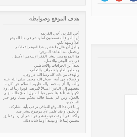
هدف الموقع وضوابطه
شيعة)، دراسةٌ تحليلية جامعة
ومختصرة
»
أخي الكريم، أختي الكريمة،
أيها القراء المتصفحون لما ينشر في هذا الموقع.
أهلاً وسهلاً بكم،
ونأمل أن ينال ما ينشره هذا الموقع إعجابكم،
وتحصل منه الفائدة المرجوة.
هذا الموقع منبر لنشر الفكر الإسلامي الأصيل،
في خط الوعي والتعقل،
بعيداً عن الخرافات والأساطير،
ومظاهر الغلو والانحراف والتخلف.
والهدف من ذلك كله رضا الله عز وجل،
والإصلاح في أمة رسول الله محمد صلى الله عليه
وآله، والنأي بمحمد وآله عليهم السلام عن كل ما
يبغضهم إلى الناس؛ امتثالاً لأمرهم: كونوا زيناً لنا، ولا
تكونوا شيناً علينا. فمن قبلنا بقبول الحقّ فالله أوْلى
بالحقّ، ومن لم يقبلنا فالله يحكم بيننا، وهو خير
الحاكمين.
وإننا في هذا الموقع الثقافي نرحب بأية مشاركة،
أو تعليق أو نقد علمي لأي موضوع ينشر فيه.
ولكننا في الوقت عينه نعتذر عن نشر أي رد أو تعليق
يتضمن إساءةً أو تهديداً أو ما شابه ذلك.