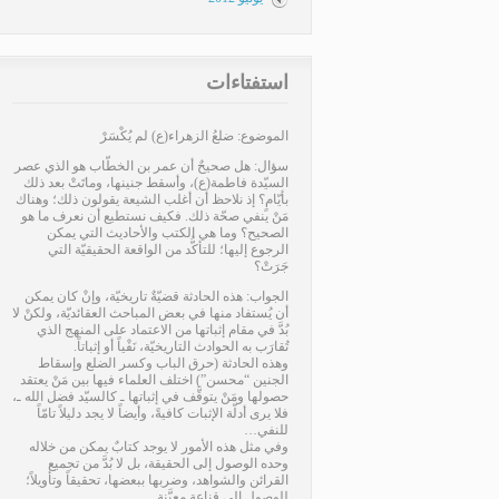
استفتاءات
الموضوع: ضلعُ الزهراء(ع) لم يُكْسَرْ
سؤال: هل صحيحٌ أن عمر بن الخطّاب هو الذي عصر
السيّدة فاطمة(ع)، وأسقط جنينها، وماتَتْ بعد ذلك
بأيّامٍ؟ إذ نلاحظ أن أغلب الشيعة يقولون ذلك؛ وهناك
مَنْ ينفي صحّة ذلك. فكيف نستطيع أن نعرف ما هو
الصحيح؟ وما هي الكتب والأحاديث التي يمكن
الرجوع إليها؛ للتأكُّد من الواقعة الحقيقيّة التي
جَرَتْ؟
الجواب: هذه الحادثة قضيّةٌ تاريخيّة، وإنْ كان يمكن
أن يُستفاد منها في بعض المباحث العقائديّة، ولكنْ لا
بُدَّ في مقام إثباتها من الاعتماد على المنهج الذي
تُقارَب به الحوادث التاريخيّة، نَفْياً أو إثباتاً.
وهذه الحادثة (حرق الباب وكسر الضلع وإسقاط
الجنين “محسن”) اختلف العلماء فيها بين مَنْ يعتقد
حصولها ومَنْ يتوقَّف في إثباتها ـ كالسيّد فضل الله ـ،
فلا يرى أدلّة الإثبات كافيةً، وأيضاً لا يجد دليلاً تامّاً
للنفي…
وفي مثل هذه الأمور لا يوجد كتابٌ يمكن من خلاله
وحده الوصول إلى الحقيقة، بل لا بُدَّ من تجميع
القرائن والشواهد، وضربها ببعضها، تحقيقاً وتأويلاً؛
للوصول إلى قناعةٍ معيَّنة…