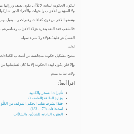
لتكون الحكومة لبنانية لا بُدَّ أن يكون نصف وزرائها
ولا المؤيدين للأحزاب والجهات والأفراد الذين شاركوا 
ونصفها الآخر من ذوي كفاءات وخبرات و… يقبل بهم 
فالشعب فقد الثقة بقدرة هؤلاء الأحزاب وعناصرهم عل
الفشلُ هو حليفُ هؤلاء ولا شيء سواه
لذلك
ننصح بتشكيل حكومة متجانسة من أصحاب الكفاءات حَ
وإلا فلن يكون لهذه الحكومة إلا ما كان لسابقاتها من 
ولات ساعة مندم
اقرأ أيضاً:
تأثيرات السحر والكتيبة
وزارة الطاقة (الفاضحة)
فقدُ الشرط يقلب الحكم، الموقف من الغُلُوّ أ
استفتاءات (179 ـ 183)
العقوبة الرادعة للشاذّين والشاذّات