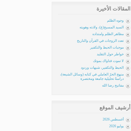
المقالات الأخيرة
وجوه الظلم
السيد المسيح(ع)، ولادته وهويته
مظاهر الظلم وامتداده
تعدد الزوجات في القرآن والتاريخ
موجبات الحبط والتكفير
خواطر حول التقليد
لا تموت فتاواك بموتك
الحبط والتكفير، شبهات وردود
منهج الحرّ العاملي في كتابه (وسائل الشيعة)،
دراسةٌ تحليلية جامعة ومختصرة
مفاتيح رضا الله
أرشيف الموقع
أغسطس 2026
يوليو 2026