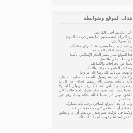
هدف الموقع وضوابطه
أخي الكريم، أختي الكريمة،
أيها القراء المتصفحون لما ينشر في هذا الموقع.
أهلاً وسهلاً بكم،
ونأمل أن ينال ما ينشره هذا الموقع إعجابكم،
وتحصل منه الفائدة المرجوة.
هذا الموقع منبر لنشر الفكر الإسلامي الأصيل،
في خط الوعي والتعقل،
بعيداً عن الخرافات والأساطير،
ومظاهر الغلو والانحراف والتخلف.
والهدف من ذلك كله رضا الله عز وجل،
والإصلاح في أمة رسول الله محمد صلى الله عليه
وآله، والنأي بمحمد وآله عليهم السلام عن كل ما
يبغضهم إلى الناس؛ امتثالاً لأمرهم: كونوا زيناً لنا، ولا
تكونوا شيناً علينا. فمن قبلنا بقبول الحقّ فالله أوْلى
بالحقّ، ومن لم يقبلنا فالله يحكم بيننا، وهو خير
الحاكمين.
وإننا في هذا الموقع الثقافي نرحب بأية مشاركة،
أو تعليق أو نقد علمي لأي موضوع ينشر فيه.
ولكننا في الوقت عينه نعتذر عن نشر أي رد أو تعليق
يتضمن إساءةً أو تهديداً أو ما شابه ذلك.