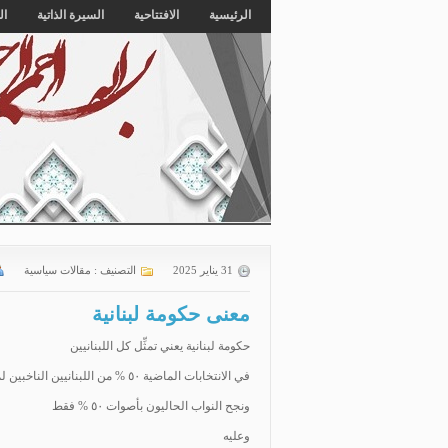
الرئيسية
الافتتاحية
السيرة الذاتية
ال
31 يناير 2025
التصنيف :
مقالات سياسية
معنى حكومة لبنانية
حكومة لبنانية يعني تمثِّل كل اللبنانيين
في الانتخابات الماضية ٥٠ % من اللبنانيين الناخبين لم يشاركوا؛ لأنهم لا يثقون بأي طرفٍ ممَّن ترشّح للانتخابات
ونجح النواب الحاليون بأصوات ٥٠ % فقط
وعليه