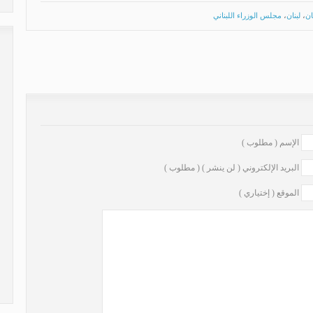
ان
،
لبنان
،
مجلس الوزراء اللبناني
وزارة الطاقة (الفاضحة)
»
الإسم ( مطلوب )
البريد الإلكتروني ( لن ينشر ) ( مطلوب )
الموقع ( إختياري )