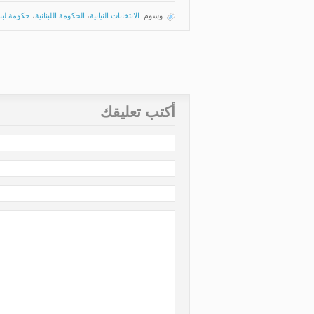
وسوم:
الانتخابات النيابية
،
الحكومة اللبنانية
،
حكومة لبن
«
حافظوا على عباداتكم ولا تضيِّعوها
أكتب تعليقك