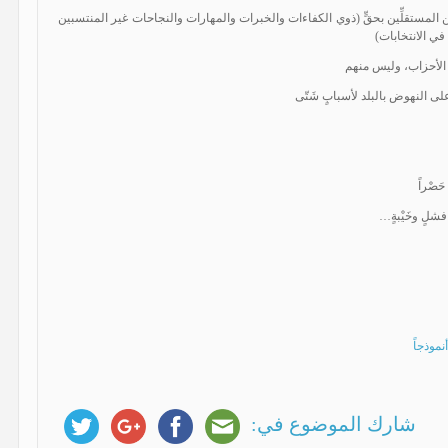
 من المستقلِّين بحقٍّ (ذوي الكفاءات والخبرات والمهارات والنجاحات غير المنتسبين
في الانتخابات)
الأحزاب، وليس منهم
ى النهوض بالبلد لأسبابٍ شَتّى
صْراً
فشلٍ وخَيْبةٍ…
نموذجاً
شارك الموضوع في: