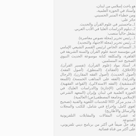
هو باحث إسلامي من لبنان،
وأستاذ في الحوزة العلمية،
ومن خطباء المنبر الحسيني.
حائز على:
1ـ ماجستير في علوم القرآن والحديث.
2ـ دبلوم الدراسات العليا في الأدب العربي.
يشغل حالياً منصب:
1ـ رئيس تحرير (مجلة نصوص معاصرة).
2ـ رئيس تحرير (مجلة الاجتهاد والتجديد).
3ـ المساعد الخاص لرئيس القسم الشيعي الإمامي
في مؤسسة خدمة علوم القرآن والسنة الشريفة في
القاهرة، والمكلفة كتابة موسوعة الحديث النبوي
الصحيح عند المسلمين.
4ـ أستاذ مواد (علوم القرآن)، (تفسير القرآن)،
(الأخلاق)، (العقائد)، (المنطق)، (أصول الفقه)،
(أصول الحديث)، (أصول الفقه المقارن)، (الرجال
والدراية)، (الفقه على المذاهب الخمسة)، (اللمعة
الدمشقية)، (الفقه الاستدلالي)، (القواعد الفقهية)،
في مرحلتي (الإجازة) و(الدراسات العليا)، في
الحوزة العلمية في لبنان وإيران (المعهد الشرعي
الإسلامي وجامعة المصطفى(ص) العالمية).
5ـ مدير مركز MD للخدمات اللغوية والفنية (تصحيح
لغوي كامل، وإخراج فني شامل، للكتب والمجلات
والرسائل والأطاريح)
له عشرات المقالات والمقابلات التلفزيونية
المتنوعة.
وقد حلَّ ضيفاً في أكثر من برنامج ديني تلفزيوني،
على أكثر من قناة فضائية.