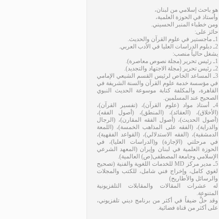
هو باحث إسلامي من لبنان،
وأستاذ في الحوزة العلمية،
ومن خطباء المنبر الحسيني.
حائز على:
1ـ ماجستير في علوم القرآن والحديث.
2ـ دبلوم الدراسات العليا في الأدب العربي.
يشغل حالياً منصب:
1ـ رئيس تحرير (مجلة نصوص معاصرة).
2ـ رئيس تحرير (مجلة الاجتهاد والتجديد).
3ـ المساعد الخاص لرئيس القسم الشيعي الإمامي
في مؤسسة خدمة علوم القرآن والسنة الشريفة في
القاهرة، والمكلفة كتابة موسوعة الحديث النبوي
الصحيح عند المسلمين.
4ـ أستاذ مواد (علوم القرآن)، (تفسير القرآن)،
(الأخلاق)، (العقائد)، (المنطق)، (أصول الفقه)،
(أصول الحديث)، (أصول الفقه المقارن)، (الرجال
والدراية)، (الفقه على المذاهب الخمسة)، (اللمعة
الدمشقية)، (الفقه الاستدلالي)، (القواعد الفقهية)،
في مرحلتي (الإجازة) و(الدراسات العليا)، في
الحوزة العلمية في لبنان وإيران (المعهد الشرعي
الإسلامي وجامعة المصطفى(ص) العالمية).
5ـ مدير مركز MD للخدمات اللغوية والفنية (تصحيح
لغوي كامل، وإخراج فني شامل، للكتب والمجلات
والرسائل والأطاريح)
له عشرات المقالات والمقابلات التلفزيونية
المتنوعة.
وقد حلَّ ضيفاً في أكثر من برنامج ديني تلفزيوني،
على أكثر من قناة فضائية.