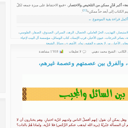
عة
»
أكبر قَدْرٍ ممكن من التلخيص والاختصار
، «فمع الاحتفاظ على ميزة جمعه لكلّ
)
[1]
(
م الكتاب إلى أبعد حدٍّ ممكن»
.
أكمل قراءة بقية الموضوع ←
لاستبصار
،
التهذيب
،
الحرّ العاملي
،
الخصال
،
الزهد
،
السرائر
،
الصدوق
،
الصفار
،
الطوسي
،
ة
،
بصائر الدرجات
،
عيون الأخبار
،
قرب الإسناد
،
كتاب الوسائل
،
مؤسسة آل البيت لإحياء
عاني الأخبار
،
من لا يحضره الفقيه
،
نوادر الأشعري
،
وسائل الشيعة
الكاتب :
الشیخ محمد دهیني
لا تعليقات
1٬818 مشاهدة
يّة، والفرق بين عصمتهم وعصمة غيرهم،
؟ وهل يمكن أن نقول: إنهم أفضلُ الناس ولديهم حُرِّية اختيارٍ، وهم يختارون أن لا
م أن المسألة جَبْريّةٌ (يريد الله ليذهب عنكم الرِّجْس) فلا حُرِّية، ولماذا هُمْ بالذات؟