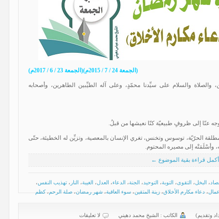
(الجمعة 24 / 7 / 2015م)(الجمعة 23 / 6 / 2017م)
 والصلاة والسلام على سيِّدنا محمّدٍ، وعلى آله الطيِّبين الطاهرين، وأصحابه
ه عنّا إلى ظروفٍ طبيعيّة كنّا نعيشها من قبلُ.
لقة الحرّيّة، توسوس وتخنس، تغري الإنسان بالمعصية، وتزيِّن له الخطيئة، حتّى
ه، وأسْلَمَتْه إلى مصيره المحتوم.
أكمل قراءة بقية الموضوع ←
تصاد
،
البخل
،
التقوى
،
التوبة
،
التوحيد
،
الجنة
،
الدعاء
،
العدل
،
الغيبة
،
النار
،
تهذيب النفس
،
عمال
،
دعاء مكارم الأخلاق
،
زينة المتقين
،
سوء العاقبة
،
شهر رمضان
،
صلة الرحم
،
كظم
اد وتقديم)
الكاتب :
الشیخ محمد دهیني
لا تعليقات