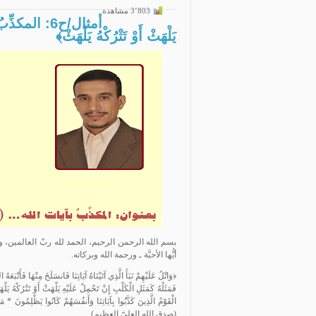
3٬803 مشاهدة
أمثال/ح6: الم
يَلْهَثْ أَوْ تَتْرُكْهُ يَلْهَثْ﴾
بسم الله الرحمن الرحيم، الحمد لله ربّ العالمين، وا
أيُّها الأحبَّة ـ ورحمة الله وبركاته.
﴿وَاتْلُ عَلَيْهِمْ نَبَأَ الَّذِي آتَيْنَاهُ آيَاتِنَا فَانسَلَخَ مِنْهَا فَأَتْبَعَ
فَمَثَلُهُ كَمَثَلِ الْكَلْبِ إِنْ تَحْمِلْ عَلَيْهِ يَلْهَثْ أَوْ تَتْرُكْهُ يَل
(صدق الله العليّ العظيم).