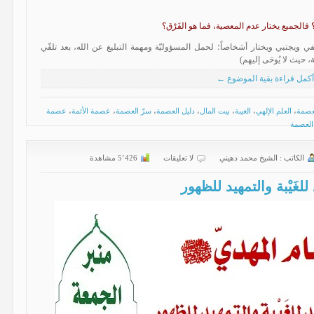
 فالجميع يختار عدم المعصية، فما هو الفَرْق؟
صطفي ويجتبي ويختار أشخاصاً؛ لحمل المسؤوليّة ومهمة التبليغ عن الله، بعد تلقّي
ة، حيث لا يُوحَى إليهم)
أكمل قراءة بقية الموضوع ←
عصمة
،
العلم الإلهي
،
الغيبة
،
بيت المال
،
دليل العصمة
،
سرّ العصمة
،
عصمة الأئمة
،
عصمة
العصمة
الكاتب :
الشیخ محمد دهیني
لا تعليقات
5٬426 مشاهدة
للغَيْبة والتمهيد للظهور