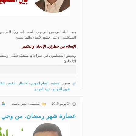
بسم الله الرحمن الرحيم، الحمد لله ربّ العالمين،
المنتَجَبين، وعلى جميع الأنبياء والمرسلين.
الإسلام بين خطرَيْن: الإلحاد؛ والتكفير
ويعيش المسلمون في صراعاتٍ مذهبيّة شتّى، وتنتشر ب
الإلحاديّ.
وسوم:
الإسلام
،
الإمام المهدي
،
الانتظار
،
التكفير
،
التك
ظهور المهدي
،
غيبة المهدي
24 يوليو 2015
التصنيف :
منبر الجمعة
عصارة شهر رمضان، من وحي (دع