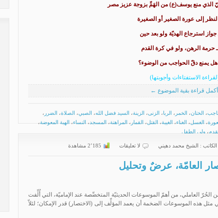
يّ الذي منع يوسف(ع) من الهَمِّ بزوجة عزيز مصر
لنظر إلى عورة الصغير أو الصغيرة
جواز استرجاع الهديّة ولو بعد حين
حرمة الرهن، ولو في كرة القدم
ل يمنع دقّ الحواجب من الوضوء؟
لقراءة الاستفتاءات وأجوبتها)
أكمل قراءة بقية الموضوع ←
اجب
،
الختان
،
الخمر
،
الربا
،
الزنى
،
الزينة
،
السيد فضل الله
،
الصبي
،
الصلاة
،
الضرر
،
عورة
،
الغسل
،
الغناء
،
الغيبة
،
القتل
،
القمار
،
المراهنة
،
المسجد
،
النساء
،
الهبة المعوضة
،
قدم
،
ولي الطفل
الكاتب :
الشیخ محمد دهیني
لا تعليقات
2٬185 مشاهدة
ر العامّة، عرضٌ وتحليل
لحُرّ العاملي، من أهمّ الموسوعات الحديثيّة المتخصِّصة عند الإماميّة، التي أُلِّفت
 مثل هذه الموسوعات الضخمة أن يعمد المؤلِّف إلى (الاختصار) قدر الإمكان؛ لئلاّ