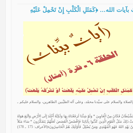
كذِّبُ بآيات الله… ﴿كَمَثَلِ الْكَلْبِ إِنْ تَحْمِلْ عَلَيْهِ
لصلاة والسلام على سيِّدنا محمّد، وعلى آله الطيِّبين الطاهرين، والسلام عليكم ـ
هُ الشَّيْطَانُ فَكَانَ مِنْ الْغَاوِينَ * وَلَوْ شِئْنَا لَرَفَعْنَاهُ بِهَا وَلَكِنَّهُ أَخْلَدَ إِلَى الأَرْضِ وَاتَّبَعَ هَوَاهُ
ْهَثْ ذَلِكَ مَثَلُ الْقَوْمِ الَّذِينَ كَذَّبُوا بِآيَاتِنَا فَاقْصُصْ الْقَصَصَ لَعَلَّهُمْ يَتَفَكَّرُونَ * سَاءَ مَثَلاً
الْقَوْمُ الَّذِينَ كَذَّبُوا بِآيَاتِنَا وَأَنفُسَهُمْ كَانُوا يَظْلِمُونَ * مَنْ يَهْدِ اللهُ فَهُوَ الْمُهْتَدِي وَمَنْ يُضْلِلْ فَأُوْلَئِكَ هُمْ الْخَاسِرُونَ﴾(الأعراف: 175 ـ 178)