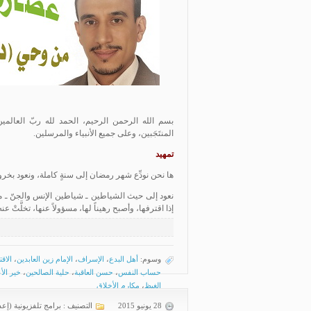
بسم الله الرحمن الرحيم، الحمد لله ربّ العالمين،
المنتَجَبين، وعلى جميع الأنبياء والمرسلين.
تمهيد
ها نحن نودِّع شهر رمضان إلى سنةٍ كاملة، ونعود بخروج
نعود إلى حيث الشياطين ـ شياطين الإنس والجنّ ـ مط
إذا اقترفها، وأصبح رهيناً لها، مسؤولاً عنها، تخلَّتْ عن
وسوم:
أهل البدع
،
الإسراف
،
الإمام زين العابدين
،
الاق
حساب النفس
،
حسن العاقبة
،
حلية الصالحين
،
خير الأ
الغيظ
،
مكارم الأخلاق
28 يونيو 2015
التصنيف :
برامج تلفزيونية (إعد