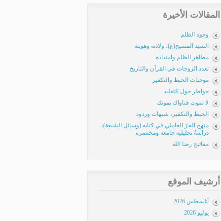
المقالات الأخيرة
وجوه الظلم
السيد المسيح(ع)، ولادته وهويته
مظاهر الظلم وامتداده
تعدد الزوجات في القرآن والتاريخ
موجبات الحبط والتكفير
خواطر حول التقليد
لا تموت فتاواك بموتك
الحبط والتكفير، شبهات وردود
منهج الحرّ العاملي في كتابه (وسائل الشيعة)،
دراسةٌ تحليلية جامعة ومختصرة
مفاتيح رضا الله
أرشيف الموقع
أغسطس 2026
يوليو 2026