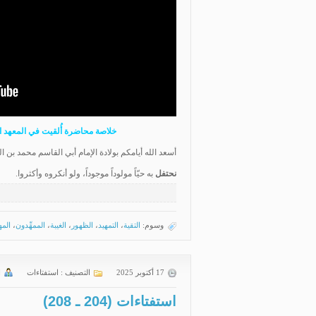
خلاصة محاضرة أُلقيت في المعهد الشرعي 
أسعد الله أيامكم بولادة الإمام أبي القاسم محمد بن 
نحتفل
به حيّاً مولوداً موجوداً، ولو أنكروه وأكثروا.
وسوم:
التقية
،
التمهيد
،
الظهور
،
الغيبة
،
الممهِّدون
،
الم
17 أكتوبر 2025
التصنيف :
استفتاءات
ا
استفتاءات (204 ـ 208)