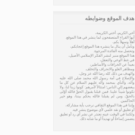
هدف الموقع وضوابطه
أخي الكريم، أختي الكريمة،
أيها القراء المتصفحون لما ينشر في هذا الموقع.
أهلاً وسهلاً بكم،
ونأمل أن ينال ما ينشره هذا الموقع إعجابكم،
وتحصل منه الفائدة المرجوة.
هذا الموقع منبر لنشر الفكر الإسلامي الأصيل،
في خط الوعي والتعقل،
بعيداً عن الخرافات والأساطير،
ومظاهر الغلو والانحراف والتخلف.
والهدف من ذلك كله رضا الله عز وجل،
والإصلاح في أمة رسول الله محمد صلى الله عليه
وآله، والنأي بمحمد وآله عليهم السلام عن كل ما
يبغضهم إلى الناس؛ امتثالاً لأمرهم: كونوا زيناً لنا، ولا
تكونوا شيناً علينا. فمن قبلنا بقبول الحقّ فالله أوْلى
بالحقّ، ومن لم يقبلنا فالله يحكم بيننا، وهو خير
الحاكمين.
وإننا في هذا الموقع الثقافي نرحب بأية مشاركة،
أو تعليق أو نقد علمي لأي موضوع ينشر فيه.
ولكننا في الوقت عينه نعتذر عن نشر أي رد أو تعليق
يتضمن إساءةً أو تهديداً أو ما شابه ذلك.