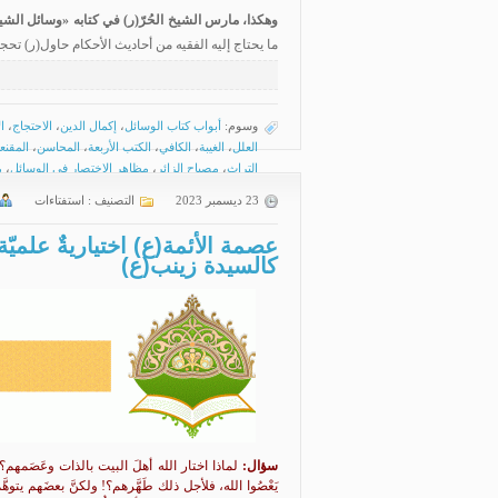
وهكذا، مارس الشيخ الحُرّ
(ر)
في كتابه
«
وسائل الشي
ما يحتاج إليه الفقيه من أحاديث الأحكام حاول(ر) تحجي
وسوم:
أبواب كتاب الوسائل
،
إكمال الدين
،
الاحتجاج
،
ا
العلل
،
الغيبة
،
الكافي
،
الكتب الأربعة
،
المحاسن
،
المقنع
التراث
،
مصباح الزائر
،
مظاهر الاختصار في الوسائل
،
م
23 ديسمبر 2023
التصنيف :
استفتاءات
عصمة الأئمة(ع) اختياريةٌ علم
كالسيدة زينب(ع)
سؤال:
لماذا اختار الله أهلَ البيت بالذات وعَصَمهم
يَعْصُوا الله، فلأجل ذلك طَهَّرهم؟! ولكنَّ بعضَهم يتوهَّ