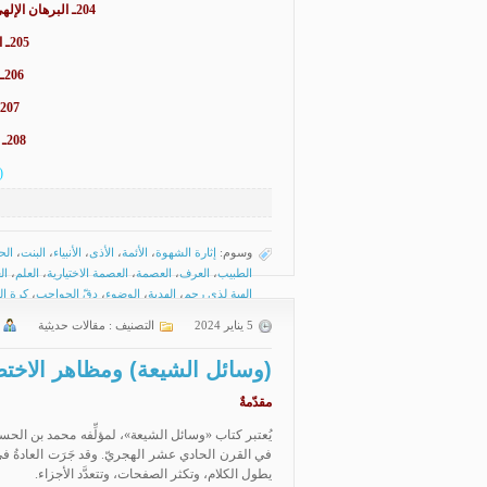
204ـ
البرهان الإله
205ـ
ا
206ـ
207ـ
208ـ
ه
(
وسوم:
إثارة الشهوة
،
الأئمة
،
الأذى
،
الأنبياء
،
البنت
،
الح
الطبيب
،
العرف
،
العصمة
،
العصمة الاختيارية
،
العلم
،
ال
الهبة لذي رحم
،
الهدية
،
الوضوء
،
دقّ الحواجب
،
كرة ال
5 يناير 2024
التصنيف :
مقالات حديثية
(وسائل الشيعة) ومظاهر الاختصا
مقدّمةٌ
يُعتبر كتاب «وسائل الشيعة»، لمؤلِّفه محمد بن الحسن ا
في القرن الحادي عشر الهجريّ. وقد جَرَت العادةُ في
يطول الكلام، وتكثر الصفحات، وتتعدَّد الأجزاء.