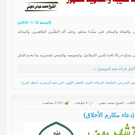
(الجمعة 20 / 5 / 2016م)
 والصلاة والسلام على سيِّدنا محمّدٍ، وعلى آله الطيِّبين الطاهرين، وأصحابه
شدّةٍ حركةٌ ناقدة للدين الإسلاميّ، ولنصوصه، والسعي لتفسيره بما يخدم الفكر
أكمل قراءة بقية الموضوع ←
ليف الشرعي
،
الطلقاء
،
العرفاء
،
الغيبة
،
اللطف الإلهي
،
المرجعية الرشيدة
،
انتظار الفرج
،
الكاتب :
الشیخ محمد دهیني
لا تعليقات
6٬922 مشاهدة
اء مكارم الأخلاق)