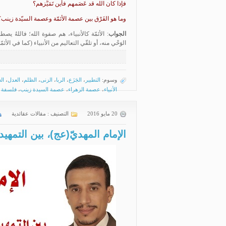
فإذا كان الله قد عَصَمهم فأين تَمَيُّزهم؟
وما هو الفَرْق بين عصمة الأئمّة وعصمة السيّدة زينب؟
الجواب
: الأئمّة كالأنبياء، هم صفوة الله؛ فاللهُ ي
الوَحْي منه، أو تلقّي التعاليم من الأنبياء (كما في الأئمّ
وسوم:
التطبير
،
الجَزَع
،
الربا
،
الزنى
،
الظلم
،
العدل
،
ال
الأنبياء
،
عصمة الزهراء
،
عصمة السيدة زينب
،
فلسفة 
20 مايو 2016
التصنيف :
مقالات عقائدية
الإمام المهديّ(عج)، بين التمهيد 