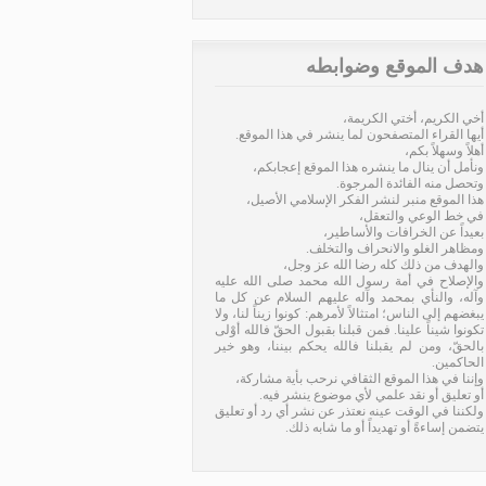
هدف الموقع وضوابطه
أخي الكريم، أختي الكريمة،
أيها القراء المتصفحون لما ينشر في هذا الموقع.
أهلاً وسهلاً بكم،
ونأمل أن ينال ما ينشره هذا الموقع إعجابكم،
وتحصل منه الفائدة المرجوة.
هذا الموقع منبر لنشر الفكر الإسلامي الأصيل،
في خط الوعي والتعقل،
بعيداً عن الخرافات والأساطير،
ومظاهر الغلو والانحراف والتخلف.
والهدف من ذلك كله رضا الله عز وجل،
والإصلاح في أمة رسول الله محمد صلى الله عليه
وآله، والنأي بمحمد وآله عليهم السلام عن كل ما
يبغضهم إلى الناس؛ امتثالاً لأمرهم: كونوا زيناً لنا، ولا
تكونوا شيناً علينا. فمن قبلنا بقبول الحقّ فالله أوْلى
بالحقّ، ومن لم يقبلنا فالله يحكم بيننا، وهو خير
الحاكمين.
وإننا في هذا الموقع الثقافي نرحب بأية مشاركة،
أو تعليق أو نقد علمي لأي موضوع ينشر فيه.
ولكننا في الوقت عينه نعتذر عن نشر أي رد أو تعليق
يتضمن إساءةً أو تهديداً أو ما شابه ذلك.