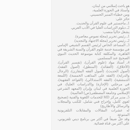
هو باحث إسلامي من لبنان،
وأستاذ في الحوزة العلمية،
ومن خطباء المنبر الحسيني.
حائز على:
1ـ ماجستير في علوم القرآن والحديث.
2ـ دبلوم الدراسات العليا في الأدب العربي.
يشغل حالياً منصب:
1ـ رئيس تحرير (مجلة نصوص معاصرة).
2ـ رئيس تحرير (مجلة الاجتهاد والتجديد).
3ـ المساعد الخاص لرئيس القسم الشيعي الإمامي
في مؤسسة خدمة علوم القرآن والسنة الشريفة في
القاهرة، والمكلفة كتابة موسوعة الحديث النبوي
الصحيح عند المسلمين.
4ـ أستاذ مواد (علوم القرآن)، (تفسير القرآن)،
(الأخلاق)، (العقائد)، (المنطق)، (أصول الفقه)،
(أصول الحديث)، (أصول الفقه المقارن)، (الرجال
والدراية)، (الفقه على المذاهب الخمسة)، (اللمعة
الدمشقية)، (الفقه الاستدلالي)، (القواعد الفقهية)،
في مرحلتي (الإجازة) و(الدراسات العليا)، في
الحوزة العلمية في لبنان وإيران (المعهد الشرعي
الإسلامي وجامعة المصطفى(ص) العالمية).
5ـ مدير مركز MD للخدمات اللغوية والفنية (تصحيح
لغوي كامل، وإخراج فني شامل، للكتب والمجلات
والرسائل والأطاريح)
له عشرات المقالات والمقابلات التلفزيونية
المتنوعة.
وقد حلَّ ضيفاً في أكثر من برنامج ديني تلفزيوني،
على أكثر من قناة فضائية.