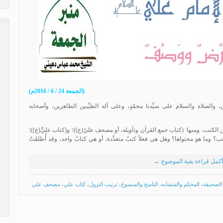
(الجمعة 24 / 6 / 2016م)
 والصلاة والسلام على سيِّدنا محمّدٍ، وعلى آله الطيِّبين الطاهرين، وأصحابه
ةٌ من الكتب، ومنها: (كتاب جمع القرآن وتأويله، أو مصحف عليّ(ع))؛ و(كتاب عليٍّ(ع))؛
تب؟ وما هو محتواها؟ وهل هي فعلاً كتبٌ متعدِّدة، أو هي كتابٌ واحد، وقد أُطلقَتْ
أكمل قراءة بقية الموضوع ←
الصحيفة
،
المحكم والمتشابه
،
الناسخ والمنسوخ
،
ترتيب النزول
،
كتاب علي
،
مصحف علي