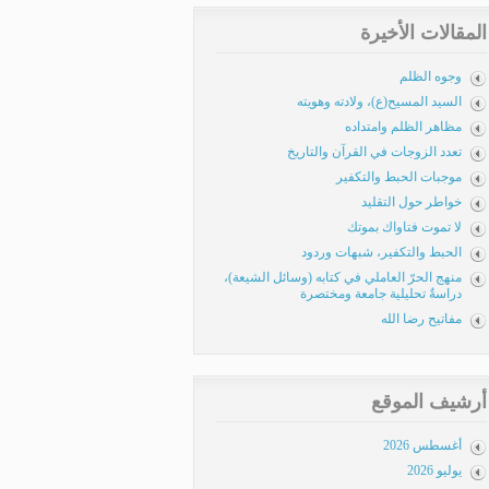
المقالات الأخيرة
وجوه الظلم
السيد المسيح(ع)، ولادته وهويته
مظاهر الظلم وامتداده
تعدد الزوجات في القرآن والتاريخ
موجبات الحبط والتكفير
خواطر حول التقليد
لا تموت فتاواك بموتك
الحبط والتكفير، شبهات وردود
منهج الحرّ العاملي في كتابه (وسائل الشيعة)،
دراسةٌ تحليلية جامعة ومختصرة
مفاتيح رضا الله
أرشيف الموقع
أغسطس 2026
يوليو 2026