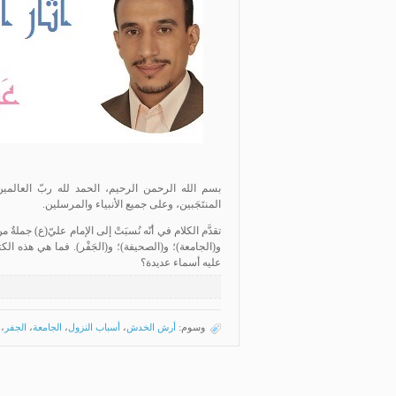
بسم الله الرحمن الرحيم، الحمد لله ربّ العالمين،
المنتَجَبين، وعلى جميع الأنبياء والمرسلين.
تقدَّم الكلام في أنّه نُسبَتْ إلى الإمام عليّ(ع) جمل
و(الجامعة)؛ و(الصحيفة)؛ و(الجَفْر). فما هي هذه الك
عليه أسماء عديدة؟
وسوم:
أرش الخدش
،
أسباب النزول
،
الجامعة
،
الجفر
،