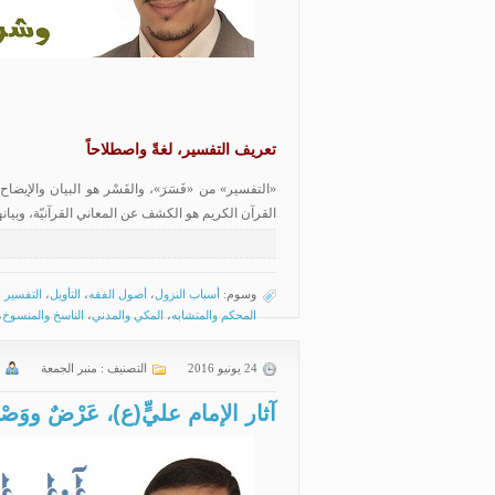
تعريف التفسير، لغةً واصطلاحاً
«التفسير» من «فَسَرَ»، والفَسْر هو البيان والإيضاح
القرآن الكريم هو الكشف عن المعاني القرآنيّة، وبيانه
وسوم:
أسباب النزول
،
أصول الفقه
،
التأويل
،
التفسير ا
المحكم والمتشابه
،
المكي والمدني
،
الناسخ والمنسوخ
،
24 يونيو 2016
التصنيف :
منبر الجمعة
آثار الإمام عليٍّ(ع)، عَرْضٌ ووَصْ