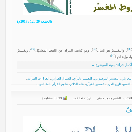
(الجمعة 29 / 12 / 2017م)
)
[3]
(
)
[2]
(
)
[1]
(
، والتفسيرُ هو البيان
، وهو كشف المراد عن اللفظ المشكِل
، وتفسيرُ
)
[4]
(
ا، وإيضاحها
.
أكمل قراءة بقية الموضوع ←
لتجزيئي
،
التفسير الموضوعي
،
التفسير بالرأي
،
السياق القرآني
،
القراءات القرآنية
،
النسخ
،
تاريخ العرب
،
تفسير القرآن
،
علم الكلام
،
علوم القرآن
،
لغة العرب
الكاتب :
الشیخ محمد دهیني
لا تعليقات
5٬039 مشاهدة
فٌ