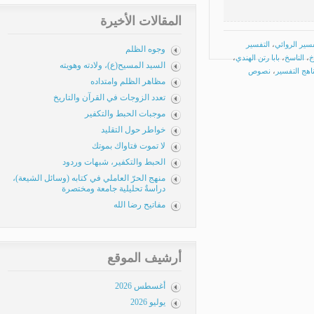
المقالات الأخيرة
ير الروائي
،
التفسير
وجوه الظلم
الناسخ
،
بابا رتن الهندي
،
السيد المسيح(ع)، ولادته وهويته
ج التفسير
،
نصوص
مظاهر الظلم وامتداده
تعدد الزوجات في القرآن والتاريخ
موجبات الحبط والتكفير
خواطر حول التقليد
لا تموت فتاواك بموتك
الحبط والتكفير، شبهات وردود
منهج الحرّ العاملي في كتابه (وسائل الشيعة)،
دراسةٌ تحليلية جامعة ومختصرة
مفاتيح رضا الله
أرشيف الموقع
أغسطس 2026
يوليو 2026