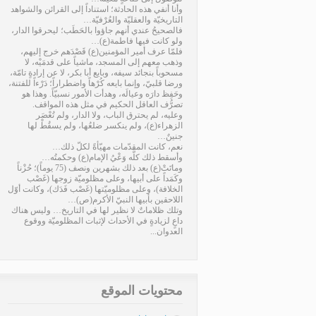
وأنا أنفي هذه الحادثة؛ استناداً إلى القرائن والشواهد
التاريخيّة والعقليّة والعُرْفيّة…
فالصحيحُ عندي أنهم جاؤوا بالحَطَب؛ ليحرقوا الدار،
ولو كانت فيها فاطمة(ع)…
فلمّا عرف أمير المؤمنين(ع) قَصْدَهم خرج إليهم،
وذهب معهم إلى المسجد، ماشياً على قدمَيْه، لا
مسحوباً بنجائد سيفه، وبايع أبا بكر، لا عن إرادةٍ تامّة،
ورضا قلبيّ، وإنما بايعه كُرْهاً واضطراراً؛ دَرْءاً للفتنة،
وحَفِظ دارَه وعيالَه، وهدأت الأمور نسبيّاً. وهذا هو
تصرُّف العاقل الحكيم في مثل هذه المواقف.
وعليه، لم يحترق الباب، ولا الدار، ولم تُعْصَر
الزهراء(ع)، ولم ينكسر ضلعُها، ولم يسقُطْ لها
جنينٌ…
نعم، كانت المقدّمات مهيّأةً لكلّ ذلك…
وأسقط ذلك كلَّه وَعْيُ الإمام(ع) وحكمتُه…
وماتَتْ(ع) بعد ذلك بشهرين ونصف (75 يوماً)؛ حُزْناً
وكَمَداً على أبيها، وعلى مظلوميّة زوجها (غَصْب
الخلافة)، وعلى مظلوميّتها (غَصْب فَدَك)، وكانت أوّل
اللاحقين بأبيها النبيّ الأكرم(ص)…
وتلك ظلاماتٌ لا نظير لها في التاريخ… وليس هناك
داعٍ لزيادةٍ في الأحداث لإثبات المظلوميّة ووقوع
العدوان...
محتويات الموقع