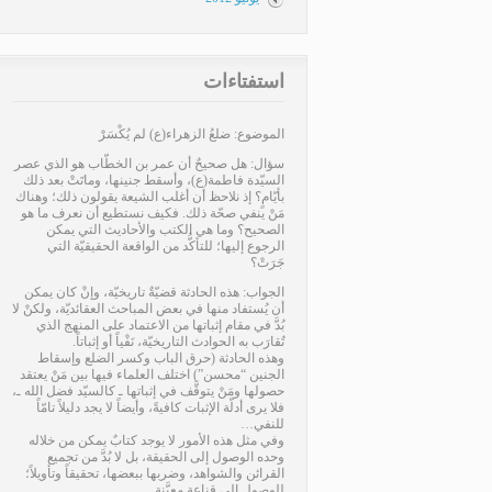
استفتاءات
الموضوع: ضلعُ الزهراء(ع) لم يُكْسَرْ
سؤال: هل صحيحٌ أن عمر بن الخطّاب هو الذي عصر
السيّدة فاطمة(ع)، وأسقط جنينها، وماتَتْ بعد ذلك
بأيّامٍ؟ إذ نلاحظ أن أغلب الشيعة يقولون ذلك؛ وهناك
مَنْ ينفي صحّة ذلك. فكيف نستطيع أن نعرف ما هو
الصحيح؟ وما هي الكتب والأحاديث التي يمكن
الرجوع إليها؛ للتأكُّد من الواقعة الحقيقيّة التي
جَرَتْ؟
الجواب: هذه الحادثة قضيّةٌ تاريخيّة، وإنْ كان يمكن
أن يُستفاد منها في بعض المباحث العقائديّة، ولكنْ لا
بُدَّ في مقام إثباتها من الاعتماد على المنهج الذي
تُقارَب به الحوادث التاريخيّة، نَفْياً أو إثباتاً.
وهذه الحادثة (حرق الباب وكسر الضلع وإسقاط
الجنين “محسن”) اختلف العلماء فيها بين مَنْ يعتقد
حصولها ومَنْ يتوقَّف في إثباتها ـ كالسيّد فضل الله ـ،
فلا يرى أدلّة الإثبات كافيةً، وأيضاً لا يجد دليلاً تامّاً
للنفي…
وفي مثل هذه الأمور لا يوجد كتابٌ يمكن من خلاله
وحده الوصول إلى الحقيقة، بل لا بُدَّ من تجميع
القرائن والشواهد، وضربها ببعضها، تحقيقاً وتأويلاً؛
للوصول إلى قناعةٍ معيَّنة…