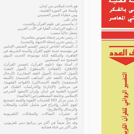
هو باحث إسلامي من لبنان،
وأستاذ في الحوزة العلمية،
ومن خطباء المنبر الحسيني.
حائز على:
1ـ ماجستير في علوم القرآن والحديث.
2ـ دبلوم الدراسات العليا في الأدب العربي.
يشغل حالياً منصب:
1ـ رئيس تحرير (مجلة نصوص معاصرة).
2ـ رئيس تحرير (مجلة الاجتهاد والتجديد).
3ـ المساعد الخاص لرئيس القسم الشيعي الإمامي
في مؤسسة خدمة علوم القرآن والسنة الشريفة في
القاهرة، والمكلفة كتابة موسوعة الحديث النبوي
الصحيح عند المسلمين.
4ـ أستاذ مواد (علوم القرآن)، (تفسير القرآن)،
(الأخلاق)، (العقائد)، (المنطق)، (أصول الفقه)،
(أصول الحديث)، (أصول الفقه المقارن)، (الرجال
والدراية)، (الفقه على المذاهب الخمسة)، (اللمعة
الدمشقية)، (الفقه الاستدلالي)، (القواعد الفقهية)،
في مرحلتي (الإجازة) و(الدراسات العليا)، في
الحوزة العلمية في لبنان وإيران (المعهد الشرعي
الإسلامي وجامعة المصطفى(ص) العالمية).
5ـ مدير مركز MD للخدمات اللغوية والفنية (تصحيح
لغوي كامل، وإخراج فني شامل، للكتب والمجلات
والرسائل والأطاريح)
له عشرات المقالات والمقابلات التلفزيونية
المتنوعة.
وقد حلَّ ضيفاً في أكثر من برنامج ديني تلفزيوني،
على أكثر من قناة فضائية.