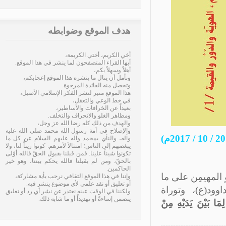
هدف الموقع وضوابطه
أخي الكريم، أختي الكريمة،
أيها القراء المتصفحون لما ينشر في هذا الموقع.
أهلاً وسهلاً بكم،
ونأمل أن ينال ما ينشره هذا الموقع إعجابكم،
وتحصل منه الفائدة المرجوة.
هذا الموقع منبر لنشر الفكر الإسلامي الأصيل،
في خط الوعي والتعقل،
بعيداً عن الخرافات والأساطير،
ومظاهر الغلو والانحراف والتخلف.
والهدف من ذلك كله رضا الله عز وجل،
والإصلاح في أمة رسول الله محمد صلى الله عليه
وآله، والنأي بمحمد وآله عليهم السلام عن كل ما
يبغضهم إلى الناس؛ امتثالاً لأمرهم: كونوا زيناً لنا، ولا
تكونوا شيناً علينا. فمن قبلنا بقبول الحقّ فالله أوْلى
بالحقّ، ومن لم يقبلنا فالله يحكم بيننا، وهو خير
الحاكمين.
المهيمِن على ما
وإننا في هذا الموقع الثقافي نرحب بأية مشاركة،
أو تعليق أو نقد علمي لأي موضوع ينشر فيه.
ود(ع)، وتوراة
ولكننا في الوقت عينه نعتذر عن نشر أي رد أو تعليق
يتضمن إساءةً أو تهديداً أو ما شابه ذلك.
مَا بَيْنَ يَدَيْهِ مِنْ