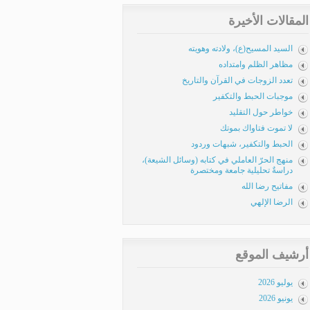
المقالات الأخيرة
السيد المسيح(ع)، ولادته وهويته
مظاهر الظلم وامتداده
تعدد الزوجات في القرآن والتاريخ
موجبات الحبط والتكفير
خواطر حول التقليد
لا تموت فتاواك بموتك
الحبط والتكفير، شبهات وردود
منهج الحرّ العاملي في كتابه (وسائل الشيعة)،
دراسةٌ تحليلية جامعة ومختصرة
مفاتيح رضا الله
الرضا الإلهي
أرشيف الموقع
يوليو 2026
يونيو 2026