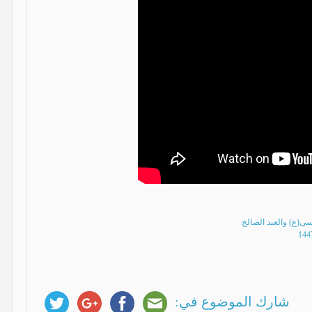
ى(ع) والعبد الصالح
شارك الموضوع في: