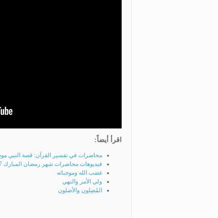
اقرأ أيضاً:
محاضرات في تفسير القرآن: قصة النبي موس
فيديوهات محاضرات شهر رمضان المبارك 1447
غضب الله وموجباته
ولي الأمر والنهي
المُضِلون والأضلون