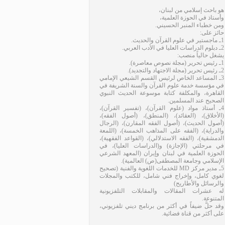
هو باحث إسلامي من لبنان،
وأستاذ في الحوزة العلمية،
ومن خطباء المنبر الحسيني.
حائز على:
1ـ ماجستير في علوم القرآن والحديث.
2ـ دبلوم الدراسات العليا في الأدب العربي.
يشغل حالياً منصب:
1ـ رئيس تحرير (مجلة نصوص معاصرة).
2ـ رئيس تحرير (مجلة الاجتهاد والتجديد).
3ـ المساعد الخاص لرئيس القسم الشيعي الإمامي
في مؤسسة خدمة علوم القرآن والسنة الشريفة في
القاهرة، والمكلفة كتابة موسوعة الحديث النبوي
الصحيح عند المسلمين.
4ـ أستاذ مواد (علوم القرآن)، (تفسير القرآن)،
(الأخلاق)، (العقائد)، (المنطق)، (أصول الفقه)،
(أصول الحديث)، (أصول الفقه المقارن)، (الرجال
والدراية)، (الفقه على المذاهب الخمسة)، (اللمعة
الدمشقية)، (الفقه الاستدلالي)، (القواعد الفقهية)،
في مرحلتي (الإجازة) و(الدراسات العليا)، في
الحوزة العلمية في لبنان وإيران (المعهد الشرعي
الإسلامي وجامعة المصطفى(ص) العالمية).
5ـ مدير مركز MD للخدمات اللغوية والفنية (تصحيح
لغوي كامل، وإخراج فني شامل، للكتب والمجلات
والرسائل والأطاريح)
له عشرات المقالات والمقابلات التلفزيونية
المتنوعة.
وقد حلَّ ضيفاً في أكثر من برنامج ديني تلفزيوني،
على أكثر من قناة فضائية.