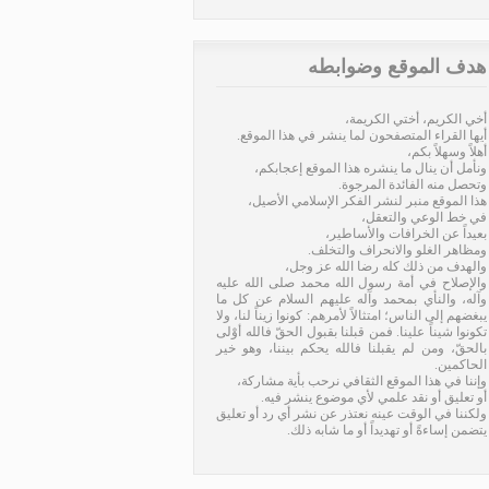
هدف الموقع وضوابطه
أخي الكريم، أختي الكريمة،
أيها القراء المتصفحون لما ينشر في هذا الموقع.
أهلاً وسهلاً بكم،
ونأمل أن ينال ما ينشره هذا الموقع إعجابكم،
وتحصل منه الفائدة المرجوة.
هذا الموقع منبر لنشر الفكر الإسلامي الأصيل،
في خط الوعي والتعقل،
بعيداً عن الخرافات والأساطير،
ومظاهر الغلو والانحراف والتخلف.
والهدف من ذلك كله رضا الله عز وجل،
والإصلاح في أمة رسول الله محمد صلى الله عليه
وآله، والنأي بمحمد وآله عليهم السلام عن كل ما
يبغضهم إلى الناس؛ امتثالاً لأمرهم: كونوا زيناً لنا، ولا
تكونوا شيناً علينا. فمن قبلنا بقبول الحقّ فالله أوْلى
بالحقّ، ومن لم يقبلنا فالله يحكم بيننا، وهو خير
الحاكمين.
وإننا في هذا الموقع الثقافي نرحب بأية مشاركة،
أو تعليق أو نقد علمي لأي موضوع ينشر فيه.
ولكننا في الوقت عينه نعتذر عن نشر أي رد أو تعليق
يتضمن إساءةً أو تهديداً أو ما شابه ذلك.