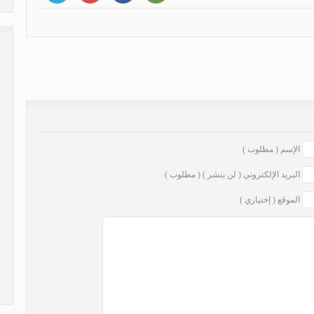
نزول القرآن، مرة أو مرتين؟
»
الإسم ( مطلوب )
البريد الإلكتروني ( لن ينشر ) ( مطلوب )
الموقع ( إختياري )