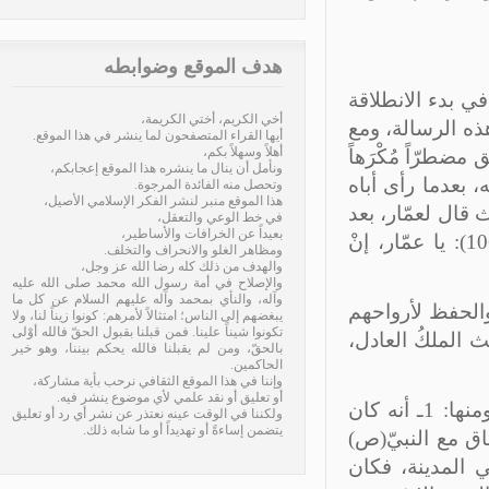
هدف الموقع وضوابطه
راد المؤمنين فقد تجلَّى في أكثر من موضعٍ، ومنها: 1ـ في بدء الانطلاقة
أخي الكريم، أختي الكريمة،
ذه الرسالة، ومع
أيها القراء المتصفحون لما ينشر في هذا الموقع.
أهلاً وسهلاً بكم،
طرّاً مُكْرَهاً
ونأمل أن ينال ما ينشره هذا الموقع إعجابكم،
 بعدما رأى أباه
وتحصل منه الفائدة المرجوة.
هذا الموقع منبر لنشر الفكر الإسلامي الأصيل،
ال لعمّار، بعد
في خط الوعي والتعقل،
بعيداً عن الخرافات والأساطير،
أن نزل قوله تعالى: إِلاَّ مَنْ أُكْرِهَ وَقَلْبُهُ مُطْمَئِنٌّ بِالإِيمَانِ (النحل: 106): يا عمّار، إنْ
ومظاهر الغلو والانحراف والتخلف.
والهدف من ذلك كله رضا الله عز وجل،
والإصلاح في أمة رسول الله محمد صلى الله عليه
وآله، والنأي بمحمد وآله عليهم السلام عن كل ما
فسهم والحفظ لأرواحهم
يبغضهم إلى الناس؛ امتثالاً لأمرهم: كونوا زيناً لنا، ولا
تكونوا شيناً علينا. فمن قبلنا بقبول الحقّ فالله أوْلى
الملكُ العادل،
بالحقّ، ومن لم يقبلنا فالله يحكم بيننا، وهو خير
الحاكمين.
وإننا في هذا الموقع الثقافي نرحب بأية مشاركة،
أو تعليق أو نقد علمي لأي موضوع ينشر فيه.
وأما حفظُه لجماعة المؤمنين فقد تجلّى كذلك في مشاهد كثيرة، ومنها: 1ـ أنه كان
ولكننا في الوقت عينه نعتذر عن نشر أي رد أو تعليق
يتضمن إساءةً أو تهديداً أو ما شابه ذلك.
اق مع النبيّ(ص)
المدينة، فكان