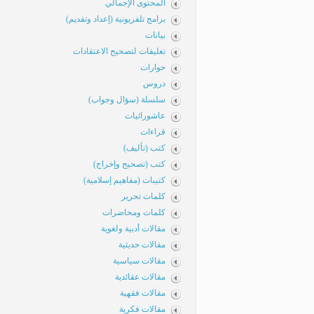
المحتوى الإجمالي
برامج تلفزيونية (إعداد وتقديم)
بيانات
تعليقات لتصحيح الاعتقادات
حوارات
دروس
سلسلة (سؤال وجواب)
عاشورائيات
قراءات
كتب (تأليف)
كتب (تصحيح وإخراج)
كتيبات (مفاهيم إسلامية)
كلمات تحرير
كلمات ومحاضرات
مقالات أدبية ولغوية
مقالات حديثية
مقالات سياسية
مقالات عقائدية
مقالات فقهية
مقالات فكرية