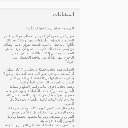
استفتاءات
الموضوع: ضلعُ الزهراء(ع) لم يُكْسَرْ
سؤال: هل صحيحٌ أن عمر بن الخطّاب هو الذي عصر
السيّدة فاطمة(ع)، وأسقط جنينها، وماتَتْ بعد ذلك
بأيّامٍ؟ إذ نلاحظ أن أغلب الشيعة يقولون ذلك؛ وهناك
مَنْ ينفي صحّة ذلك. فكيف نستطيع أن نعرف ما هو
الصحيح؟ وما هي الكتب والأحاديث التي يمكن
الرجوع إليها؛ للتأكُّد من الواقعة الحقيقيّة التي
جَرَتْ؟
الجواب: هذه الحادثة قضيّةٌ تاريخيّة، وإنْ كان يمكن
أن يُستفاد منها في بعض المباحث العقائديّة، ولكنْ لا
بُدَّ في مقام إثباتها من الاعتماد على المنهج الذي
تُقارَب به الحوادث التاريخيّة، نَفْياً أو إثباتاً.
وهذه الحادثة (حرق الباب وكسر الضلع وإسقاط
الجنين “محسن”) اختلف العلماء فيها بين مَنْ يعتقد
حصولها ومَنْ يتوقَّف في إثباتها ـ كالسيّد فضل الله ـ،
فلا يرى أدلّة الإثبات كافيةً، وأيضاً لا يجد دليلاً تامّاً
للنفي…
وفي مثل هذه الأمور لا يوجد كتابٌ يمكن من خلاله
وحده الوصول إلى الحقيقة، بل لا بُدَّ من تجميع
القرائن والشواهد، وضربها ببعضها، تحقيقاً وتأويلاً؛
للوصول إلى قناعةٍ معيَّنة…
وأنا أنفي هذه الحادثة؛ استناداً إلى القرائن والشواهد