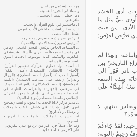
هو باحث إسلامي من لبنان،
د، أذى الجَسَد
وأستاذ في الحوزة العلمية،
ومن خطباء المنبر الحسيني.
وذي نبيٌّ مثل ما
حائز على:
1ـ ماجستير في علوم القرآن والحديث.
 الأذى ـ من حيث
2ـ دبلوم الدراسات العليا في الأدب العربي.
يشغل حالياً منصب:
ي تعرَّض له(ص)
1ـ رئيس تحرير (مجلة نصوص معاصرة).
2ـ رئيس تحرير (مجلة الاجتهاد والتجديد).
3ـ المساعد الخاص لرئيس القسم الشيعي الإمامي
في مؤسسة خدمة علوم القرآن والسنة الشريفة في
تباعه، ولهذا لم
القاهرة، والمكلفة كتابة موسوعة الحديث النبوي
الصحيح عند المسلمين.
ع التاريخيّ بين
4ـ أستاذ مواد (علوم القرآن)، (تفسير القرآن)،
ادر فَوْراً إلى
(الأخلاق)، (العقائد)، (المنطق)، (أصول الفقه)،
(أصول الحديث)، (أصول الفقه المقارن)، (الرجال
َه بهذه الصفة
والدراية)، (الفقه على المذاهب الخمسة)، (اللمعة
الدمشقية)، (الفقه الاستدلالي)، (القواعد الفقهية)،
ُ أَشِدَّاءُ عَلَى
في مرحلتي (الإجازة) و(الدراسات العليا)، في
الحوزة العلمية في لبنان وإيران (المعهد الشرعي
الإسلامي وجامعة المصطفى(ص) العالمية).
5ـ مدير مركز MD للخدمات اللغوية والفنية (تصحيح
جلس بينهم، لا
لغوي كامل، وإخراج فني شامل، للكتب والمجلات
والرسائل والأطاريح)
مّد؟
له عشرات المقالات والمقابلات التلفزيونية
المتنوعة.
لَقَدْ جَاءَكُمْ
وقد حلَّ ضيفاً في أكثر من برنامج ديني تلفزيوني،
على أكثر من قناة فضائية.
ُوفٌ رَحِيمٌ (التوبة: