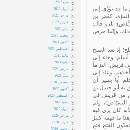
مايو 2022
ما قد يؤدّي إلى
أبريل 2022
وّة، كعُمَر بن
مارس 2022
فبراير 2022
ُ(ص): بلى، قال:
يناير 2022
 ذلك، وإنّما حرص
نوفمبر 2021
أكتوبر 2021
ح؛ إذ بعد الصلح
أغسطس 2021
يوليو 2021
سلم، وجاء إلى
يونيو 2021
 قريش؛ التزاماً
مارس 2021
حَدَهم، وعاد إلى
يناير 2021
لم أبا بصير أن
ديسمبر 2020
 به أبو جندل بن
أكتوبر 2020
ّين من قريش في
أغسطس 2020
النبيّ(ص)، ولم
يونيو 2020
أبريل 2020
أنه كان يرى فيه
مارس 2020
ا ما فهمه كثيرٌ
فبراير 2020
دّون الفتح فتح
نوفمبر 2019