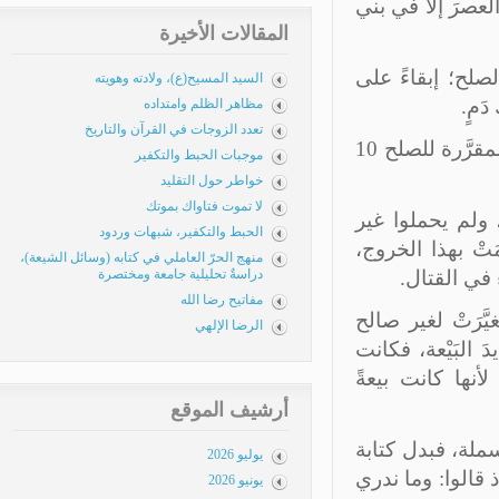
لعصرَ إلا في بني
المقالات الأخيرة
صلح؛ إبقاءً على
السيد المسيح(ع)، ولادته وهويته
مٍ.
مظاهر الظلم وامتداده
تعدد الزوجات في القرآن والتاريخ
لقد وقع صلح الحديبية في ذي القعدة من العام 6 هـ، وكانت المدّة المقرَّرة للصلح 10
موجبات الحبط والتكفير
خواطر حول التقليد
لا تموت فتاواك بموتك
مْرة 1400 شخص لا غير، ولم يحملوا غير
الحبط والتكفير، شبهات وردود
 بهذا الخروج،
منهج الحرّ العاملي في كتابه (وسائل الشيعة)،
في القتال.
دراسةٌ تحليلية جامعة ومختصرة
مفاتيح رضا الله
َرَتْ لغير صالح
الرضا الإلهي
 البَيْعة، فكانت
نها كانت بيعةً
أرشيف الموقع
جْرَيات الصلح، ومنها: 1ـ تغيير البسملة، فبدل كتابة
يوليو 2026
قالوا: وما ندري
يونيو 2026