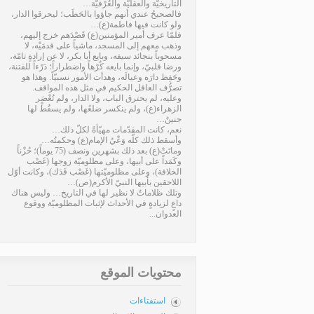
التاريخيّة والعقليّة والعُرْفيّة…
فالصحيحُ عندي أنهم جاؤوا بالحَطَب؛ ليحرقوا الدار،
ولو كانت فيها فاطمة(ع)…
فلمّا عرف أمير المؤمنين(ع) قَصْدَهم خرج إليهم،
وذهب معهم إلى المسجد، ماشياً على قدمَيْه، لا
مسحوباً بنجائد سيفه، وبايع أبا بكر، لا عن إرادةٍ تامّة،
ورضا قلبيّ، وإنما بايعه كُرْهاً واضطراراً؛ دَرْءاً للفتنة،
وحَفِظ دارَه وعيالَه، وهدأت الأمور نسبيّاً. وهذا هو
تصرُّف العاقل الحكيم في مثل هذه المواقف.
وعليه، لم يحترق الباب، ولا الدار، ولم تُعْصَر
الزهراء(ع)، ولم ينكسر ضلعُها، ولم يسقُطْ لها
جنينٌ…
نعم، كانت المقدّمات مهيّأةً لكلّ ذلك…
وأسقط ذلك كلَّه وَعْيُ الإمام(ع) وحكمتُه…
وماتَتْ(ع) بعد ذلك بشهرين ونصف (75 يوماً)؛ حُزْناً
وكَمَداً على أبيها، وعلى مظلوميّة زوجها (غَصْب
الخلافة)، وعلى مظلوميّتها (غَصْب فَدَك)، وكانت أوّل
اللاحقين بأبيها النبيّ الأكرم(ص)…
وتلك ظلاماتٌ لا نظير لها في التاريخ… وليس هناك
داعٍ لزيادةٍ في الأحداث لإثبات المظلوميّة ووقوع
العدوان...
محتويات الموقع
استفتاءات