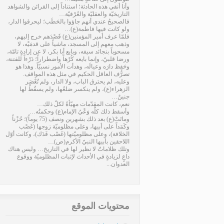
وأنا أنفي هذه الحادثة؛ استناداً إلى القرائن والشواهد
التاريخيّة والعقليّة والعُرْفيّة…
فالصحيحُ عندي أنهم جاؤوا بالحَطَب؛ ليحرقوا الدار،
ولو كانت فيها فاطمة(ع)…
فلمّا عرف أمير المؤمنين(ع) قَصْدَهم خرج إليهم،
وذهب معهم إلى المسجد، ماشياً على قدمَيْه، لا
مسحوباً بنجائد سيفه، وبايع أبا بكر، لا عن إرادةٍ تامّة،
ورضا قلبيّ، وإنما بايعه كُرْهاً واضطراراً؛ دَرْءاً للفتنة،
وحَفِظ دارَه وعيالَه، وهدأت الأمور نسبيّاً. وهذا هو
تصرُّف العاقل الحكيم في مثل هذه المواقف.
وعليه، لم يحترق الباب، ولا الدار، ولم تُعْصَر
الزهراء(ع)، ولم ينكسر ضلعُها، ولم يسقُطْ لها
جنينٌ…
نعم، كانت المقدّمات مهيّأةً لكلّ ذلك…
وأسقط ذلك كلَّه وَعْيُ الإمام(ع) وحكمتُه…
وماتَتْ(ع) بعد ذلك بشهرين ونصف (75 يوماً)؛ حُزْناً
وكَمَداً على أبيها، وعلى مظلوميّة زوجها (غَصْب
الخلافة)، وعلى مظلوميّتها (غَصْب فَدَك)، وكانت أوّل
اللاحقين بأبيها النبيّ الأكرم(ص)…
وتلك ظلاماتٌ لا نظير لها في التاريخ… وليس هناك
داعٍ لزيادةٍ في الأحداث لإثبات المظلوميّة ووقوع
العدوان...
محتويات الموقع