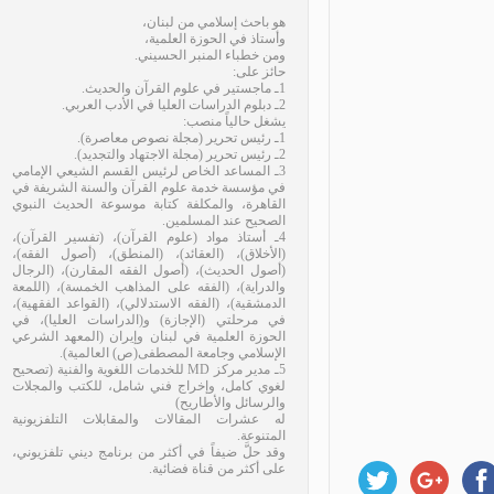
هو باحث إسلامي من لبنان،
وأستاذ في الحوزة العلمية،
ومن خطباء المنبر الحسيني.
حائز على:
1ـ ماجستير في علوم القرآن والحديث.
2ـ دبلوم الدراسات العليا في الأدب العربي.
يشغل حالياً منصب:
1ـ رئيس تحرير (مجلة نصوص معاصرة).
2ـ رئيس تحرير (مجلة الاجتهاد والتجديد).
3ـ المساعد الخاص لرئيس القسم الشيعي الإمامي
في مؤسسة خدمة علوم القرآن والسنة الشريفة في
القاهرة، والمكلفة كتابة موسوعة الحديث النبوي
الصحيح عند المسلمين.
4ـ أستاذ مواد (علوم القرآن)، (تفسير القرآن)،
(الأخلاق)، (العقائد)، (المنطق)، (أصول الفقه)،
(أصول الحديث)، (أصول الفقه المقارن)، (الرجال
والدراية)، (الفقه على المذاهب الخمسة)، (اللمعة
الدمشقية)، (الفقه الاستدلالي)، (القواعد الفقهية)،
في مرحلتي (الإجازة) و(الدراسات العليا)، في
الحوزة العلمية في لبنان وإيران (المعهد الشرعي
الإسلامي وجامعة المصطفى(ص) العالمية).
5ـ مدير مركز MD للخدمات اللغوية والفنية (تصحيح
لغوي كامل، وإخراج فني شامل، للكتب والمجلات
والرسائل والأطاريح)
له عشرات المقالات والمقابلات التلفزيونية
المتنوعة.
وقد حلَّ ضيفاً في أكثر من برنامج ديني تلفزيوني،
على أكثر من قناة فضائية.