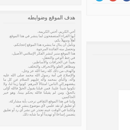
هدف الموقع وضوابطه
تجلِّيات الرحمة المحمّدية
»
أخي الكريم، أختي الكريمة،
أيها القراء المتصفحون لما ينشر في هذا الموقع.
أهلاً وسهلاً بكم،
ونأمل أن ينال ما ينشره هذا الموقع إعجابكم،
وتحصل منه الفائدة المرجوة.
هذا الموقع منبر لنشر الفكر الإسلامي الأصيل،
في خط الوعي والتعقل،
بعيداً عن الخرافات والأساطير،
ومظاهر الغلو والانحراف والتخلف.
والهدف من ذلك كله رضا الله عز وجل،
والإصلاح في أمة رسول الله محمد صلى الله عليه
وآله، والنأي بمحمد وآله عليهم السلام عن كل ما
يبغضهم إلى الناس؛ امتثالاً لأمرهم: كونوا زيناً لنا، ولا
تكونوا شيناً علينا. فمن قبلنا بقبول الحقّ فالله أوْلى
بالحقّ، ومن لم يقبلنا فالله يحكم بيننا، وهو خير
الحاكمين.
وإننا في هذا الموقع الثقافي نرحب بأية مشاركة،
أو تعليق أو نقد علمي لأي موضوع ينشر فيه.
ولكننا في الوقت عينه نعتذر عن نشر أي رد أو تعليق
يتضمن إساءةً أو تهديداً أو ما شابه ذلك.