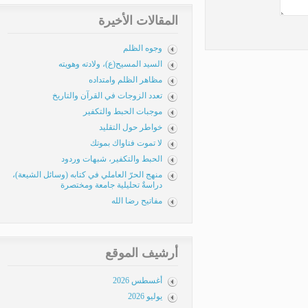
المقالات الأخيرة
وجوه الظلم
السيد المسيح(ع)، ولادته وهويته
مظاهر الظلم وامتداده
تعدد الزوجات في القرآن والتاريخ
موجبات الحبط والتكفير
خواطر حول التقليد
لا تموت فتاواك بموتك
الحبط والتكفير، شبهات وردود
منهج الحرّ العاملي في كتابه (وسائل الشيعة)،
دراسةٌ تحليلية جامعة ومختصرة
مفاتيح رضا الله
أرشيف الموقع
أغسطس 2026
يوليو 2026