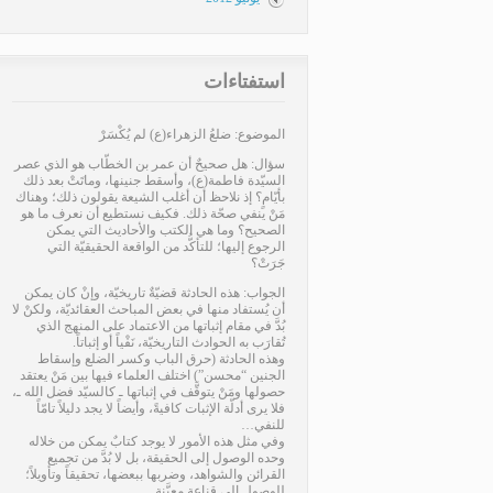
استفتاءات
الموضوع: ضلعُ الزهراء(ع) لم يُكْسَرْ
سؤال: هل صحيحٌ أن عمر بن الخطّاب هو الذي عصر
السيّدة فاطمة(ع)، وأسقط جنينها، وماتَتْ بعد ذلك
بأيّامٍ؟ إذ نلاحظ أن أغلب الشيعة يقولون ذلك؛ وهناك
مَنْ ينفي صحّة ذلك. فكيف نستطيع أن نعرف ما هو
الصحيح؟ وما هي الكتب والأحاديث التي يمكن
الرجوع إليها؛ للتأكُّد من الواقعة الحقيقيّة التي
جَرَتْ؟
الجواب: هذه الحادثة قضيّةٌ تاريخيّة، وإنْ كان يمكن
أن يُستفاد منها في بعض المباحث العقائديّة، ولكنْ لا
بُدَّ في مقام إثباتها من الاعتماد على المنهج الذي
تُقارَب به الحوادث التاريخيّة، نَفْياً أو إثباتاً.
وهذه الحادثة (حرق الباب وكسر الضلع وإسقاط
الجنين “محسن”) اختلف العلماء فيها بين مَنْ يعتقد
حصولها ومَنْ يتوقَّف في إثباتها ـ كالسيّد فضل الله ـ،
فلا يرى أدلّة الإثبات كافيةً، وأيضاً لا يجد دليلاً تامّاً
للنفي…
وفي مثل هذه الأمور لا يوجد كتابٌ يمكن من خلاله
وحده الوصول إلى الحقيقة، بل لا بُدَّ من تجميع
القرائن والشواهد، وضربها ببعضها، تحقيقاً وتأويلاً؛
للوصول إلى قناعةٍ معيَّنة…