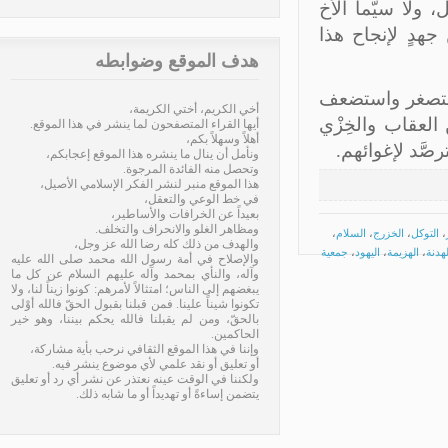
ولا سيَّما الأخ
جهدٍ لإنجاح هذا
هدف الموقع وضوابطه
ستصغر واستضعف
أخي الكريم، أختي الكريمة،
العقاب والخِزْي
أيها القراء المتصفحون لما ينشر في هذا الموقع.
أهلاً وسهلاً بكم،
صَّد لإغوائهم.
ونأمل أن ينال ما ينشره هذا الموقع إعجابكم،
وتحصل منه الفائدة المرجوة.
هذا الموقع منبر لنشر الفكر الإسلامي الأصيل،
في خط الوعي والتعقل،
بعيداً عن الخرافات والأساطير،
ومظاهر الغلو والانحراف والتخلف.
لتوكل
،
الخزرج
،
السلام
،
والهدف من ذلك كله رضا الله عز وجل،
نة
،
الهزيمة
،
اليهود
،
جمعية
والإصلاح في أمة رسول الله محمد صلى الله عليه
وآله، والنأي بمحمد وآله عليهم السلام عن كل ما
يبغضهم إلى الناس؛ امتثالاً لأمرهم: كونوا زيناً لنا، ولا
تكونوا شيناً علينا. فمن قبلنا بقبول الحقّ فالله أوْلى
بالحقّ، ومن لم يقبلنا فالله يحكم بيننا، وهو خير
الحاكمين.
وإننا في هذا الموقع الثقافي نرحب بأية مشاركة،
أو تعليق أو نقد علمي لأي موضوع ينشر فيه.
ولكننا في الوقت عينه نعتذر عن نشر أي رد أو تعليق
يتضمن إساءةً أو تهديداً أو ما شابه ذلك.