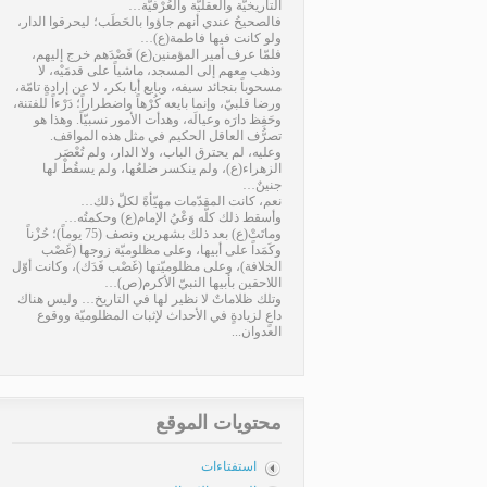
التاريخيّة والعقليّة والعُرْفيّة…
فالصحيحُ عندي أنهم جاؤوا بالحَطَب؛ ليحرقوا الدار،
ولو كانت فيها فاطمة(ع)…
فلمّا عرف أمير المؤمنين(ع) قَصْدَهم خرج إليهم،
وذهب معهم إلى المسجد، ماشياً على قدمَيْه، لا
مسحوباً بنجائد سيفه، وبايع أبا بكر، لا عن إرادةٍ تامّة،
ورضا قلبيّ، وإنما بايعه كُرْهاً واضطراراً؛ دَرْءاً للفتنة،
وحَفِظ دارَه وعيالَه، وهدأت الأمور نسبيّاً. وهذا هو
تصرُّف العاقل الحكيم في مثل هذه المواقف.
وعليه، لم يحترق الباب، ولا الدار، ولم تُعْصَر
الزهراء(ع)، ولم ينكسر ضلعُها، ولم يسقُطْ لها
جنينٌ…
نعم، كانت المقدّمات مهيّأةً لكلّ ذلك…
وأسقط ذلك كلَّه وَعْيُ الإمام(ع) وحكمتُه…
وماتَتْ(ع) بعد ذلك بشهرين ونصف (75 يوماً)؛ حُزْناً
وكَمَداً على أبيها، وعلى مظلوميّة زوجها (غَصْب
الخلافة)، وعلى مظلوميّتها (غَصْب فَدَك)، وكانت أوّل
اللاحقين بأبيها النبيّ الأكرم(ص)…
وتلك ظلاماتٌ لا نظير لها في التاريخ… وليس هناك
داعٍ لزيادةٍ في الأحداث لإثبات المظلوميّة ووقوع
العدوان...
محتويات الموقع
استفتاءات