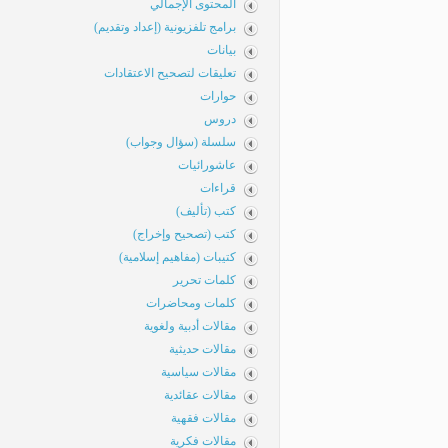
المحتوى الإجمالي
برامج تلفزيونية (إعداد وتقديم)
بيانات
تعليقات لتصحيح الاعتقادات
حوارات
دروس
سلسلة (سؤال وجواب)
عاشورائيات
قراءات
كتب (تأليف)
كتب (تصحيح وإخراج)
كتيبات (مفاهيم إسلامية)
كلمات تحرير
كلمات ومحاضرات
مقالات أدبية ولغوية
مقالات حديثية
مقالات سياسية
مقالات عقائدية
مقالات فقهية
مقالات فكرية