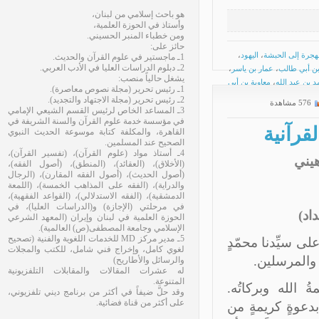
هو باحث إسلامي من لبنان،
وأستاذ في الحوزة العلمية،
ومن خطباء المنبر الحسيني.
حائز على:
رة إلى الحبشة
،
اليهود
،
1ـ ماجستير في علوم القرآن والحديث.
2ـ دبلوم الدراسات العليا في الأدب العربي.
أبي طالب
،
عمار بن ياسر
،
يشغل حالياً منصب:
ن عبد الله
،
معاوية بن أبي
1ـ رئيس تحرير (مجلة نصوص معاصرة).
2ـ رئيس تحرير (مجلة الاجتهاد والتجديد).
576 مشاهدة
3ـ المساعد الخاص لرئيس القسم الشيعي الإمامي
في مؤسسة خدمة علوم القرآن والسنة الشريفة في
رآنية
القاهرة، والمكلفة كتابة موسوعة الحديث النبوي
الصحيح عند المسلمين.
4ـ أستاذ مواد (علوم القرآن)، (تفسير القرآن)،
ني
(الأخلاق)، (العقائد)، (المنطق)، (أصول الفقه)،
(أصول الحديث)، (أصول الفقه المقارن)، (الرجال
والدراية)، (الفقه على المذاهب الخمسة)، (اللمعة
الدمشقية)، (الفقه الاستدلالي)، (القواعد الفقهية)،
في مرحلتي (الإجازة) و(الدراسات العليا)، في
الحوزة العلمية في لبنان وإيران (المعهد الشرعي
الإسلامي وجامعة المصطفى(ص) العالمية).
5ـ مدير مركز MD للخدمات اللغوية والفنية (تصحيح
 سيِّدنا محمّدٍ
لغوي كامل، وإخراج فني شامل، للكتب والمجلات
والمرسلين.
والرسائل والأطاريح)
له عشرات المقالات والمقابلات التلفزيونية
المتنوعة.
الله وبركاتُه.
وقد حلَّ ضيفاً في أكثر من برنامج ديني تلفزيوني،
على أكثر من قناة فضائية.
عوةٍ كريمةٍ من