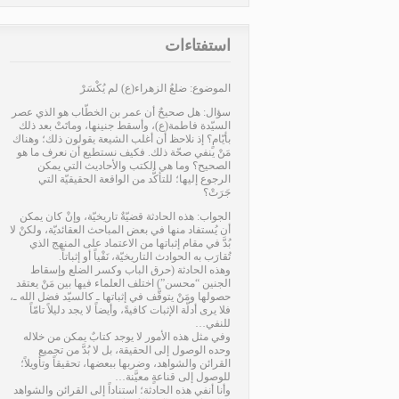
استفتاءات
الموضوع: ضلعُ الزهراء(ع) لم يُكْسَرْ
سؤال: هل صحيحٌ أن عمر بن الخطّاب هو الذي عصر
السيّدة فاطمة(ع)، وأسقط جنينها، وماتَتْ بعد ذلك
بأيّامٍ؟ إذ نلاحظ أن أغلب الشيعة يقولون ذلك؛ وهناك
مَنْ ينفي صحّة ذلك. فكيف نستطيع أن نعرف ما هو
الصحيح؟ وما هي الكتب والأحاديث التي يمكن
الرجوع إليها؛ للتأكُّد من الواقعة الحقيقيّة التي
جَرَتْ؟
الجواب: هذه الحادثة قضيّةٌ تاريخيّة، وإنْ كان يمكن
أن يُستفاد منها في بعض المباحث العقائديّة، ولكنْ لا
بُدَّ في مقام إثباتها من الاعتماد على المنهج الذي
تُقارَب به الحوادث التاريخيّة، نَفْياً أو إثباتاً.
وهذه الحادثة (حرق الباب وكسر الضلع وإسقاط
الجنين “محسن”) اختلف العلماء فيها بين مَنْ يعتقد
حصولها ومَنْ يتوقَّف في إثباتها ـ كالسيّد فضل الله ـ،
فلا يرى أدلّة الإثبات كافيةً، وأيضاً لا يجد دليلاً تامّاً
للنفي…
وفي مثل هذه الأمور لا يوجد كتابٌ يمكن من خلاله
وحده الوصول إلى الحقيقة، بل لا بُدَّ من تجميع
القرائن والشواهد، وضربها ببعضها، تحقيقاً وتأويلاً؛
للوصول إلى قناعةٍ معيَّنة…
وأنا أنفي هذه الحادثة؛ استناداً إلى القرائن والشواهد