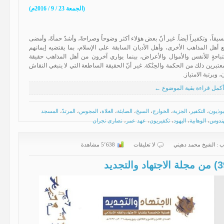
(الجمعة 23 / 9 / 2016م)
سيقاً، وتكفيراً أيضاً. غير أنّ بعض هؤلاء أكثر وضوحاً وصراحةً، وأشدّ حمأةً، وأمضى
ع أهل المذاهب الأخرى، وأهل الأديان السابقة على الإسلام، بما يقتضيه إيمانهم
باحةٍ للأنفس والأموال والأعراض، بينما يواري آخرون من أهل المذاهب حقيقة
عتبرين ذلك من الحكمة والحِنْكة. غير أنّ الحقيقة الساطعة التي لا ينبغي النقاش
 وبرتبة الامتياز.
أكمل قراءة بقية الموضوع ←
بوذيون
،
التكفير
،
الجزية
،
الخوارج
،
السيخ
،
الصابئة
،
الغلاة
،
المجوس
،
المرتدّ
،
المسجد
هندوس
،
الوهابية
،
اليهود
،
تكفيريون
،
عهد عمر
،
نصارى نجران
ب :
الشیخ محمد دهیني
لا تعليقات
5٬638 مشاهدة