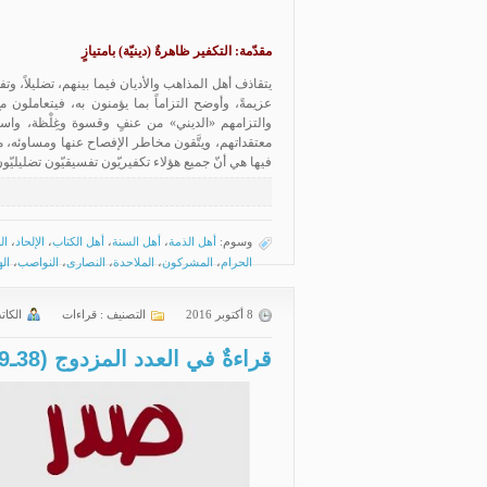
مقدّمة: التكفير ظاهرةٌ (دينيّة) بامتيازٍ
يتقاذف أهل المذاهب والأديان فيما بينهم، تضليلاً، وتف
عزيمةً، وأوضح التزاماً بما يؤمنون به، فيتعاملون م
والتزامهم «الديني» من عنفٍ وقسوة وغِلْظة، واست
معتقداتهم، ويتَّقون مخاطر الإفصاح عنها ومساوئه، م
فيها هي أنّ جميع هؤلاء تكفيريّون تفسيقيّون تضليليّون،
وسوم:
أهل الذمة
،
أهل السنة
،
أهل الكتاب
،
الإلحاد
،
ال
الحرام
،
المشركون
،
الملاحدة
،
النصارى
،
النواصب
،
ال
8 أكتوبر 2016
التصنيف :
قراءات
الكات
قراءةٌ في العدد المزدوج (38ـ39) من مجلة الاجتهاد والتجديد