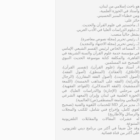
هو باحث إسلامي من لبنان،
وأستاذ في الحوزة العلمية،
ومن خطباء المنبر الحسيني.
حائز على:
1ـ ماجستير في علوم القرآن والحديث.
2ـ دبلوم الدراسات العليا في الأدب العربي.
يشغل حالياً منصب:
1ـ رئيس تحرير (مجلة نصوص معاصرة).
2ـ رئيس تحرير (مجلة الاجتهاد والتجديد).
3ـ المساعد الخاص لرئيس القسم الشيعي الإمامي
في مؤسسة خدمة علوم القرآن والسنة الشريفة في
القاهرة، والمكلفة كتابة موسوعة الحديث النبوي
الصحيح عند المسلمين.
4ـ أستاذ مواد (علوم القرآن)، (تفسير القرآن)،
(الأخلاق)، (العقائد)، (المنطق)، (أصول الفقه)،
(أصول الحديث)، (أصول الفقه المقارن)، (الرجال
والدراية)، (الفقه على المذاهب الخمسة)، (اللمعة
الدمشقية)، (الفقه الاستدلالي)، (القواعد الفقهية)،
في مرحلتي (الإجازة) و(الدراسات العليا)، في
الحوزة العلمية في لبنان وإيران (المعهد الشرعي
الإسلامي وجامعة المصطفى(ص) العالمية).
5ـ مدير مركز MD للخدمات اللغوية والفنية (تصحيح
لغوي كامل، وإخراج فني شامل، للكتب والمجلات
والرسائل والأطاريح)
له عشرات المقالات والمقابلات التلفزيونية
المتنوعة.
وقد حلَّ ضيفاً في أكثر من برنامج ديني تلفزيوني،
على أكثر من قناة فضائية.