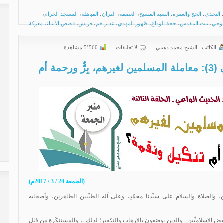
التحدي
،
الحج والعمرة
،
السيد المسيح
،
العصمة
،
القرآن
،
المباهلة
،
المسجد الحرام
،
لوحي
،
بيت المقدس
،
حجة الوداع
،
ظهور المهدي
،
غدير خم
،
قريش
،
قصص الأنبياء
،
معركة
الكاتب :
الشیخ محمد دهیني
لا تعليقات
5٬560 مشاهدة
سلسلة الاجتهاد الحديث الواعي (3): معاملة المسلمين لغيرهم، بِرٌّ ورحمة أم
(الجمعة 24 / 3 / 2017م)
 والصلاة والسلام على سيِّدنا محمّدٍ، وعلى آله الطيِّبين الطاهرين، وأصحابه
 الإسلاميِّين ـ والذين يوصَفون بالإرهاب والتكفير؛ لذلك ـ، والمستنكَرة من قِبَل