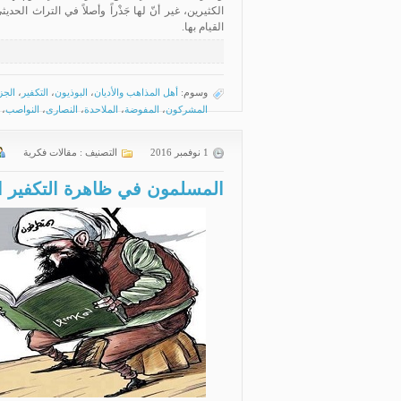
الكثيرين، غير أنّ لها جَذْراً وأصلاً في التراث الح
القيام بها.
وسوم:
أهل المذاهب والأديان
،
البوذيون
،
التكفير
،
الجز
المشركون
،
المفوضة
،
الملاحدة
،
النصارى
،
النواصب
،
1 نوفمبر 2016
التصنيف :
مقالات فكرية
المسلمون في ظاهرة التكفير الد