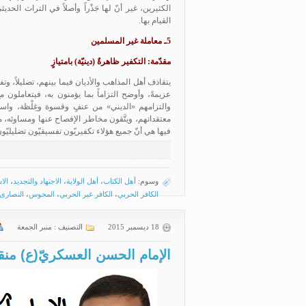
الكثيرين، غير أنّ لها جَذْراً وأصلاً في التراث الح
القيام بها.
5ـ معاملة غير المسلمين
مقدّمة: التكفير ظاهرةٌ (دينيّة) بامتيازٍ
يتقاذف أهل المذاهب والأديان فيما بينهم، تضليلاً، وتف
عزيمةً، وأوضح التزاماً بما يؤمنون به، فيتعاملون م
والتزامهم «الديني» من عنفٍ وقسوة وغِلْظة، واست
معتقداتهم، ويتَّقون مخاطر الإفصاح عنها ومساوئه، م
فيها هي أنّ جميع هؤلاء تكفيريّون تفسيقيّون تضليليّون،
وسوم:
أهل الكتاب
،
أهل الولاية
،
الاجتهاد والتجديد
،
الا
الكافر الحربي
،
الكافر غير الحربي
،
المجوس
،
النصارى
18 ديسمبر 2015
التصنيف :
منبر الجمعة
الإمام الحسن العسكريّ(ع) منق