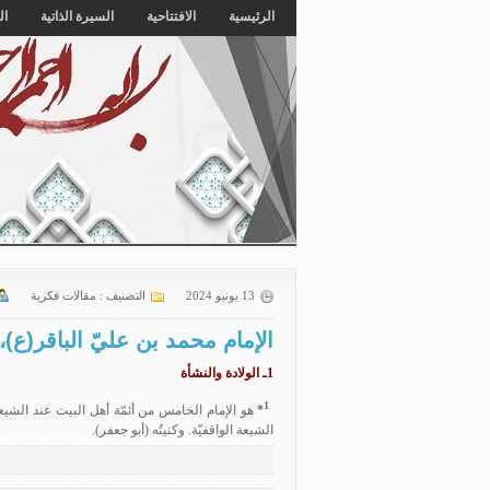
الرئيسية
الافتتاحية
السيرة الذاتية
ال
13 يونيو 2024
التصنيف :
مقالات فكرية
الإمام محمد بن عليّ الباقر(ع)،
1ـ
الولادة والنشأة
1
*
هو الإمام الخامس من أئمّة أهل البيت عند الشيعة 
الشيعة الواقفيّة. وكنيتُه (أبو جعفر).