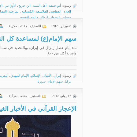
وسوم:
أبو حنيفة
،
أهل السنة
،
ابن جريج
،
الأوزاعي
،
ال
الغلاة
،
الفطحية
،
الفلاسفة
،
الكيسانية
،
المرجئة
،
النصا
مسلم
،
عاشواء
،
كربلاء
،
مناهج التفسير
8 فبراير 2023
التصنيف :
مقالات فكرية
سهم الإمام(ع) لمساعدة كل ال
وإصابة أكثر من ٨٠٠.
وسوم:
إيران
،
الأنفال
،
الإسلام
،
الإمام المهدي
،
التقري
تركيا
،
سهم الإمام
،
سوريا
13 يوليو 2018
التصنيف :
مقالات قرآنية
الإعجاز القرآني في الأخبار الغيبي