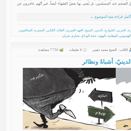
ديثيّ الضخم عند المسلمين، بل يُفتي بها بعضُ الفقهاء أيضاً، غير أنّهم عاجزون عن
أكمل قراءة بقية الموضوع ←
ية
،
الحربي
،
الخوارج
،
الذمي
،
السيخ
،
العهد العمري
،
الغلاة
،
الكتابي
،
المجبرة
،
المخالفون
،
الهندوس
،
الوهابية
،
اليهود
،
حجة الوداع
،
نصارى نجران
الكاتب :
الشیخ محمد دهیني
لا تعليقات
7٬734 مشاهدة
ينيّ، أشباهٌ ونظائر