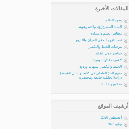
المقالات الأخيرة
وجوه الظلم
السيد المسيح(ع)، ولادته وهويته
مظاهر الظلم وامتداده
تعدد الزوجات في القرآن والتاريخ
موجبات الحبط والتكفير
خواطر حول التقليد
لا تموت فتاواك بموتك
الحبط والتكفير، شبهات وردود
منهج الحرّ العاملي في كتابه (وسائل الشيعة)،
دراسةٌ تحليلية جامعة ومختصرة
مفاتيح رضا الله
أرشيف الموقع
أغسطس 2026
يوليو 2026