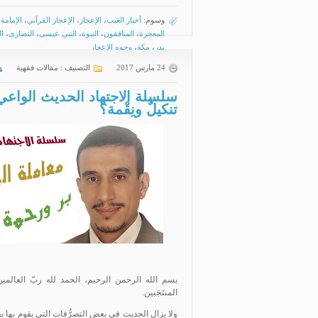
وسوم:
أخبار الغيب
،
الإعجاز
،
الإعجاز القرآني
،
الإمامة
،
المعجزة
،
المنافقون
،
النبوة
،
النبي عيسى
،
النصارى
،
ا
بدر
،
مكة
،
وجوه الإعجاز
24 مارس 2017
التصنيف :
مقالات فقهية
تنكيلٌ ونِقْمة؟
بسم الله الرحمن الرحيم، الحمد لله ربّ العالمين،
المنتَجَبين.
ولا يزال الحديث في بعض التصرُّفات التي يقوم بها بعض