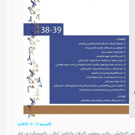
(الجمعة 23 / 9 / 2016م)
 الإسلاميِّين ـ والذين يوصَفون بالإرهاب والتكفير؛ لذلك ـ، والمستنكَرة من قِبَل