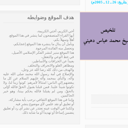
هدف الموقع وضوابطه
أخي الكريم، أختي الكريمة،
أيها القراء المتصفحون لما ينشر في هذا الموقع.
أهلاً وسهلاً بكم،
ونأمل أن ينال ما ينشره هذا الموقع إعجابكم،
وتحصل منه الفائدة المرجوة.
هذا الموقع منبر لنشر الفكر الإسلامي الأصيل،
في خط الوعي والتعقل،
بعيداً عن الخرافات والأساطير،
ومظاهر الغلو والانحراف والتخلف.
والهدف من ذلك كله رضا الله عز وجل،
والإصلاح في أمة رسول الله محمد صلى الله عليه
وآله، والنأي بمحمد وآله عليهم السلام عن كل ما
يبغضهم إلى الناس؛ امتثالاً لأمرهم: كونوا زيناً لنا، ولا
تكونوا شيناً علينا. فمن قبلنا بقبول الحقّ فالله أوْلى
بالحقّ، ومن لم يقبلنا فالله يحكم بيننا، وهو خير
الحاكمين.
وإننا في هذا الموقع الثقافي نرحب بأية مشاركة،
أو تعليق أو نقد علمي لأي موضوع ينشر فيه.
ولكننا في الوقت عينه نعتذر عن نشر أي رد أو تعليق
يتضمن إساءةً أو تهديداً أو ما شابه ذلك.