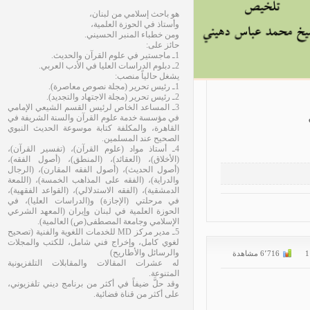
هو باحث إسلامي من لبنان،
وأستاذ في الحوزة العلمية،
ومن خطباء المنبر الحسيني.
حائز على:
1ـ ماجستير في علوم القرآن والحديث.
2ـ دبلوم الدراسات العليا في الأدب العربي.
يشغل حالياً منصب:
1ـ رئيس تحرير (مجلة نصوص معاصرة).
2ـ رئيس تحرير (مجلة الاجتهاد والتجديد).
3ـ المساعد الخاص لرئيس القسم الشيعي الإمامي
في مؤسسة خدمة علوم القرآن والسنة الشريفة في
القاهرة، والمكلفة كتابة موسوعة الحديث النبوي
الصحيح عند المسلمين.
4ـ أستاذ مواد (علوم القرآن)، (تفسير القرآن)،
(الأخلاق)، (العقائد)، (المنطق)، (أصول الفقه)،
(أصول الحديث)، (أصول الفقه المقارن)، (الرجال
والدراية)، (الفقه على المذاهب الخمسة)، (اللمعة
الدمشقية)، (الفقه الاستدلالي)، (القواعد الفقهية)،
في مرحلتي (الإجازة) و(الدراسات العليا)، في
الحوزة العلمية في لبنان وإيران (المعهد الشرعي
الإسلامي وجامعة المصطفى(ص) العالمية).
5ـ مدير مركز MD للخدمات اللغوية والفنية (تصحيح
لغوي كامل، وإخراج فني شامل، للكتب والمجلات
والرسائل والأطاريح)
له عشرات المقالات والمقابلات التلفزيونية
المتنوعة.
وقد حلَّ ضيفاً في أكثر من برنامج ديني تلفزيوني،
على أكثر من قناة فضائية.