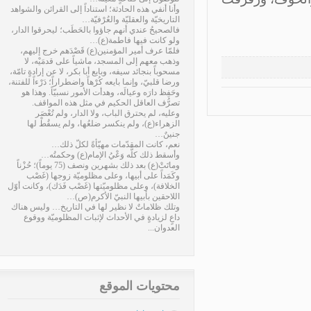
وأنا أنفي هذه الحادثة؛ استناداً إلى القرائن والشواهد
التاريخيّة والعقليّة والعُرْفيّة…
فالصحيحُ عندي أنهم جاؤوا بالحَطَب؛ ليحرقوا الدار،
ولو كانت فيها فاطمة(ع)…
فلمّا عرف أمير المؤمنين(ع) قَصْدَهم خرج إليهم،
وذهب معهم إلى المسجد، ماشياً على قدمَيْه، لا
مسحوباً بنجائد سيفه، وبايع أبا بكر، لا عن إرادةٍ تامّة،
ورضا قلبيّ، وإنما بايعه كُرْهاً واضطراراً؛ دَرْءاً للفتنة،
وحَفِظ دارَه وعيالَه، وهدأت الأمور نسبيّاً. وهذا هو
تصرُّف العاقل الحكيم في مثل هذه المواقف.
وعليه، لم يحترق الباب، ولا الدار، ولم تُعْصَر
الزهراء(ع)، ولم ينكسر ضلعُها، ولم يسقُطْ لها
جنينٌ…
نعم، كانت المقدّمات مهيّأةً لكلّ ذلك…
وأسقط ذلك كلَّه وَعْيُ الإمام(ع) وحكمتُه…
وماتَتْ(ع) بعد ذلك بشهرين ونصف (75 يوماً)؛ حُزْناً
وكَمَداً على أبيها، وعلى مظلوميّة زوجها (غَصْب
الخلافة)، وعلى مظلوميّتها (غَصْب فَدَك)، وكانت أوّل
اللاحقين بأبيها النبيّ الأكرم(ص)…
وتلك ظلاماتٌ لا نظير لها في التاريخ… وليس هناك
داعٍ لزيادةٍ في الأحداث لإثبات المظلوميّة ووقوع
العدوان...
محتويات الموقع