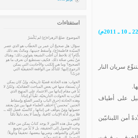
استفتاءات
الموضوع: ضلعُ الزهراء(ع) لم يُكْسَرْ
سؤال: هل صحيحٌ أن عمر بن الخطّاب هو الذي عصر
السيّدة فاطمة(ع)، وأسقط جنينها، وماتَتْ بعد ذلك
بأيّامٍ؟ إذ نلاحظ أن أغلب الشيعة يقولون ذلك؛ وهناك
مَنْ ينفي صحّة ذلك. فكيف نستطيع أن نعرف ما هو
الصحيح؟ وما هي الكتب والأحاديث التي يمكن
لنار
الرجوع إليها؛ للتأكُّد من الواقعة الحقيقيّة التي
جَرَتْ؟
الجواب: هذه الحادثة قضيّةٌ تاريخيّة، وإنْ كان يمكن
أن يُستفاد منها في بعض المباحث العقائديّة، ولكنْ لا
بُدَّ في مقام إثباتها من الاعتماد على المنهج الذي
تُقارَب به الحوادث التاريخيّة، نَفْياً أو إثباتاً.
ياف
وهذه الحادثة (حرق الباب وكسر الضلع وإسقاط
الجنين “محسن”) اختلف العلماء فيها بين مَنْ يعتقد
حصولها ومَنْ يتوقَّف في إثباتها ـ كالسيّد فضل الله ـ،
فلا يرى أدلّة الإثبات كافيةً، وأيضاً لا يجد دليلاً تامّاً
يّين
للنفي…
وفي مثل هذه الأمور لا يوجد كتابٌ يمكن من خلاله
وحده الوصول إلى الحقيقة، بل لا بُدَّ من تجميع
القرائن والشواهد، وضربها ببعضها، تحقيقاً وتأويلاً؛
فرفت
للوصول إلى قناعةٍ معيَّنة…