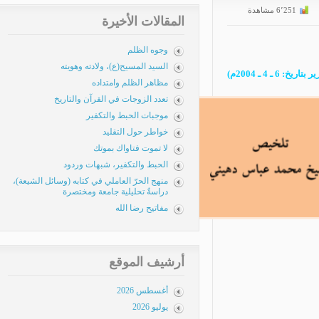
المقالات الأخيرة
وجوه الظلم
السيد المسيح(ع)، ولادته وهويته
مظاهر الظلم وامتداده
تعدد الزوجات في القرآن والتاريخ
موجبات الحبط والتكفير
خواطر حول التقليد
لا تموت فتاواك بموتك
الحبط والتكفير، شبهات وردود
منهج الحرّ العاملي في كتابه (وسائل الشيعة)،
دراسةٌ تحليلية جامعة ومختصرة
مفاتيح رضا الله
أرشيف الموقع
أغسطس 2026
يوليو 2026