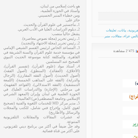
هو باحث إسلامي من لبنان،
وأستاذ في الحوزة العلمية،
ومن خطباء المنبر الحسيني.
حائز على:
1ـ ماجستير في علوم القرآن والحديث.
2ـ دبلوم الدراسات العليا في الأدب العربي.
ونية
،
بيانات
،
تعليقات
يشغل حالياً منصب:
س عزاء
،
مقالات
،
منبر
1ـ رئيس تحرير (مجلة نصوص معاصرة).
2ـ رئيس تحرير (مجلة الاجتهاد والتجديد).
3ـ المساعد الخاص لرئيس القسم الشيعي الإمامي
2٬475 مشاهدة
في مؤسسة خدمة علوم القرآن والسنة الشريفة في
القاهرة، والمكلفة كتابة موسوعة الحديث النبوي
الصحيح عند المسلمين.
4ـ أستاذ مواد (علوم القرآن)، (تفسير القرآن)،
(الأخلاق)، (العقائد)، (المنطق)، (أصول الفقه)،
(أصول الحديث)، (أصول الفقه المقارن)، (الرجال
والدراية)، (الفقه على المذاهب الخمسة)، (اللمعة
الدمشقية)، (الفقه الاستدلالي)، (القواعد الفقهية)،
في مرحلتي (الإجازة) و(الدراسات العليا)، في
الحوزة العلمية في لبنان وإيران (المعهد الشرعي
الإسلامي وجامعة المصطفى(ص) العالمية).
5ـ مدير مركز MD للخدمات اللغوية والفنية (تصحيح
لغوي كامل، وإخراج فني شامل، للكتب والمجلات
والرسائل والأطاريح)
له عشرات المقالات والمقابلات التلفزيونية
المتنوعة.
وقد حلَّ ضيفاً في أكثر من برنامج ديني تلفزيوني،
على أكثر من قناة فضائية.