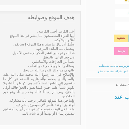
هدف الموقع وضوابطه
أخي الكريم، أختي الكريمة،
أيها القراء المتصفحون لما ينشر في هذا الموقع.
أهلاً وسهلاً بكم،
ونأمل أن ينال ما ينشره هذا الموقع إعجابكم،
وتحصل منه الفائدة المرجوة.
هذا الموقع منبر لنشر الفكر الإسلامي الأصيل،
في خط الوعي والتعقل،
بعيداً عن الخرافات والأساطير،
ونية
،
بيانات
،
تعليقات
ومظاهر الغلو والانحراف والتخلف.
والهدف من ذلك كله رضا الله عز وجل،
س عزاء
،
مقالات
،
منبر
والإصلاح في أمة رسول الله محمد صلى الله عليه
وآله، والنأي بمحمد وآله عليهم السلام عن كل ما
يبغضهم إلى الناس؛ امتثالاً لأمرهم: كونوا زيناً لنا، ولا
تكونوا شيناً علينا. فمن قبلنا بقبول الحقّ فالله أوْلى
بالحقّ، ومن لم يقبلنا فالله يحكم بيننا، وهو خير
 عند
الحاكمين.
وإننا في هذا الموقع الثقافي نرحب بأية مشاركة،
أو تعليق أو نقد علمي لأي موضوع ينشر فيه.
ولكننا في الوقت عينه نعتذر عن نشر أي رد أو تعليق
يتضمن إساءةً أو تهديداً أو ما شابه ذلك.