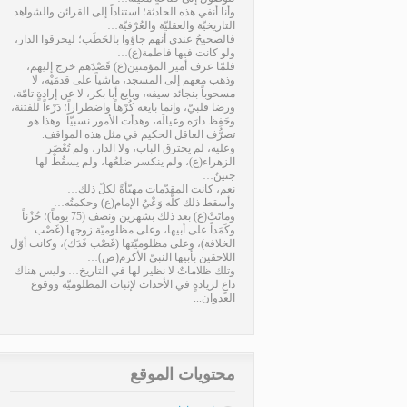
وأنا أنفي هذه الحادثة؛ استناداً إلى القرائن والشواهد
التاريخيّة والعقليّة والعُرْفيّة…
فالصحيحُ عندي أنهم جاؤوا بالحَطَب؛ ليحرقوا الدار،
ولو كانت فيها فاطمة(ع)…
فلمّا عرف أمير المؤمنين(ع) قَصْدَهم خرج إليهم،
وذهب معهم إلى المسجد، ماشياً على قدمَيْه، لا
مسحوباً بنجائد سيفه، وبايع أبا بكر، لا عن إرادةٍ تامّة،
ورضا قلبيّ، وإنما بايعه كُرْهاً واضطراراً؛ دَرْءاً للفتنة،
وحَفِظ دارَه وعيالَه، وهدأت الأمور نسبيّاً. وهذا هو
تصرُّف العاقل الحكيم في مثل هذه المواقف.
وعليه، لم يحترق الباب، ولا الدار، ولم تُعْصَر
الزهراء(ع)، ولم ينكسر ضلعُها، ولم يسقُطْ لها
جنينٌ…
نعم، كانت المقدّمات مهيّأةً لكلّ ذلك…
وأسقط ذلك كلَّه وَعْيُ الإمام(ع) وحكمتُه…
وماتَتْ(ع) بعد ذلك بشهرين ونصف (75 يوماً)؛ حُزْناً
وكَمَداً على أبيها، وعلى مظلوميّة زوجها (غَصْب
الخلافة)، وعلى مظلوميّتها (غَصْب فَدَك)، وكانت أوّل
اللاحقين بأبيها النبيّ الأكرم(ص)…
وتلك ظلاماتٌ لا نظير لها في التاريخ… وليس هناك
داعٍ لزيادةٍ في الأحداث لإثبات المظلوميّة ووقوع
العدوان...
محتويات الموقع