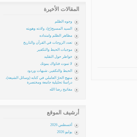
المقالات الأخيرة
وجوه الظلم
السيد المسيح(ع)، ولادته وهويته
مظاهر الظلم وامتداده
تعدد الزوجات في القرآن والتاريخ
موجبات الحبط والتكفير
خواطر حول التقليد
لا تموت فتاواك بموتك
الحبط والتكفير، شبهات وردود
منهج الحرّ العاملي في كتابه (وسائل الشيعة)،
دراسةٌ تحليلية جامعة ومختصرة
مفاتيح رضا الله
أرشيف الموقع
أغسطس 2026
يوليو 2026