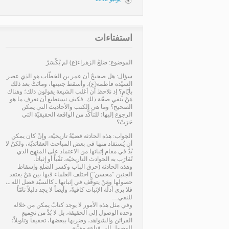
استفتاءات
الموضوع: ضلعُ الزهراء(ع) لم يُكْسَرْ
سؤال: هل صحيحٌ أن عمر بن الخطّاب هو الذي عصر
السيّدة فاطمة(ع)، وأسقط جنينها، وماتَتْ بعد ذلك
بأيّامٍ؟ إذ نلاحظ أن أغلب الشيعة يقولون ذلك؛ وهناك
مَنْ ينفي صحّة ذلك. فكيف نستطيع أن نعرف ما هو
الصحيح؟ وما هي الكتب والأحاديث التي يمكن
الرجوع إليها؛ للتأكُّد من الواقعة الحقيقيّة التي
جَرَتْ؟
الجواب: هذه الحادثة قضيّةٌ تاريخيّة، وإنْ كان يمكن
أن يُستفاد منها في بعض المباحث العقائديّة، ولكنْ لا
بُدَّ في مقام إثباتها من الاعتماد على المنهج الذي
تُقارَب به الحوادث التاريخيّة، نَفْياً أو إثباتاً.
وهذه الحادثة (حرق الباب وكسر الضلع وإسقاط
الجنين “محسن”) اختلف العلماء فيها بين مَنْ يعتقد
حصولها ومَنْ يتوقَّف في إثباتها ـ كالسيّد فضل الله ـ،
فلا يرى أدلّة الإثبات كافيةً، وأيضاً لا يجد دليلاً تامّاً
للنفي…
وفي مثل هذه الأمور لا يوجد كتابٌ يمكن من خلاله
وحده الوصول إلى الحقيقة، بل لا بُدَّ من تجميع
القرائن والشواهد، وضربها ببعضها، تحقيقاً وتأويلاً؛
للوصول إلى قناعةٍ معيَّنة…